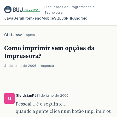
Discussoes de Programacao e
ARQUIVO
Tecnologia
Java
Geral
Front‑end
Mobile
SQL
JS
PHP
Android
GUJ
/
Java
/
Topico
Como imprimir sem opções da
Impressora?
31 de julho de 2006
1 resposta
GleidstanPJ
31 de julho de 2006
G
Pessoal… é o seguinte…
quando a gente clica num botão Imprimir ou