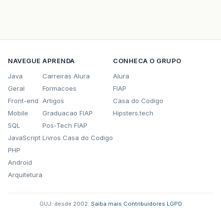
NAVEGUE
APRENDA
CONHECA O GRUPO
Java
Carreiras Alura
Alura
Geral
Formacoes
FIAP
Front-end
Artigos
Casa do Codigo
Mobile
Graduacao FIAP
Hipsters.tech
SQL
Pos-Tech FIAP
JavaScript
Livros Casa do Codigo
PHP
Android
Arquitetura
GUJ: desde 2002.
·
Saiba mais
·
Contribuidores
·
LGPD