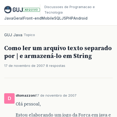
Discussoes de Programacao e
ARQUIVO
Tecnologia
Java
Geral
Front‑end
Mobile
SQL
JS
PHP
Android
GUJ
/
Java
/
Topico
Como ler um arquivo texto separado
por | e armazená-lo em String
17 de novembro de 2007
8 respostas
dtomazzoni
17 de novembro de 2007
D
Olá pessoal,
Estou elaborando um jogo da Forca em java e