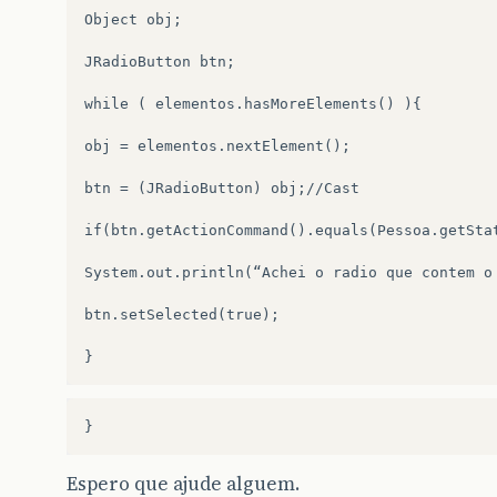
Object obj;

JRadioButton btn;

while ( elementos.hasMoreElements() ){

obj = elementos.nextElement();

btn = (JRadioButton) obj;//Cast

if(btn.getActionCommand().equals(Pessoa.getStat
System.out.println(“Achei o radio que contem o 
btn.setSelected(true);

Espero que ajude alguem.