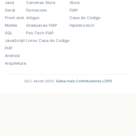
Java
Carreiras Alura
Alura
Geral
Formacoes
FIAP
Front-end
Artigos
Casa do Codigo
Mobile
Graduacao FIAP
Hipsters.tech
SQL
Pos-Tech FIAP
JavaScript
Livros Casa do Codigo
PHP
Android
Arquitetura
GUJ: desde 2002.
·
Saiba mais
·
Contribuidores
·
LGPD