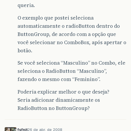
grupo
.
setSelected
(
sexFem
.
queria.
}
}
O exemplo que postei seleciona
public
static
void
main
(
String
args
[]
)
{
automaticamente o radioButton dentro do
new
RadioTest
();
ButtonGroup, de acordo com a opção que
}
}
você selecionar no ComboBox, após apertar o
botão.
Se você seleciona “Masculino” no Combo, ele
seleciona o RadioButton “Masculino”,
fazendo o mesmo com “Feminino”.
Poderia explicar melhor o que deseja?
Seria adicionar dinamicamente os
RadioButton no ButtonGroup?
fsfnit
26 de abr. de 2008