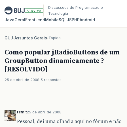
Discussoes de Programacao e
ARQUIVO
Tecnologia
Java
Geral
Front‑end
Mobile
SQL
JS
PHP
Android
GUJ
/
Assuntos Gerais
/
Topico
Como popular jRadioButtons de um
GroupButton dinamicamente ?
[RESOLVIDO]
25 de abril de 2008
5 respostas
fsfnit
25 de abril de 2008
Pessoal, dei uma olhad a aqui no fórum e não