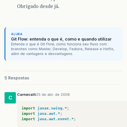
Obrigado desde já.
ALURA
Git Flow: entenda o que é, como e quando utilizar
Entenda o que é Git Flow, como funciona seu fluxo com
branches como Master, Develop, Feature, Release e Hotfix,
além de vantagens e desvantagens.
5 Respostas
Carnevalli
25 de abr. de 2008
C
import
javax.swing.*
;
import
java.awt.*
;
import
java.awt.event.*
;