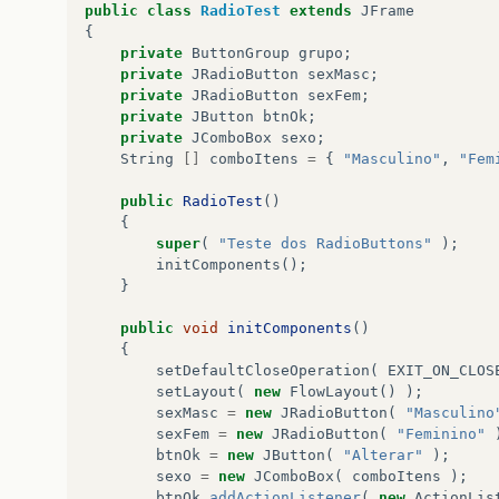
public
class
RadioTest
extends
JFrame
{
private
ButtonGroup
grupo
;
private
JRadioButton
sexMasc
;
private
JRadioButton
sexFem
;
private
JButton
btnOk
;
private
JComboBox
sexo
;
String
[]
comboItens
=
{
"Masculino"
,
"Fem
public
RadioTest
()
{
super
(
"Teste dos RadioButtons"
);
initComponents
();
}
public
void
initComponents
()
{
setDefaultCloseOperation
(
EXIT_ON_CLOS
setLayout
(
new
FlowLayout
()
);
sexMasc
=
new
JRadioButton
(
"Masculino
sexFem
=
new
JRadioButton
(
"Feminino"
btnOk
=
new
JButton
(
"Alterar"
);
sexo
=
new
JComboBox
(
comboItens
);
btnOk
.
addActionListener
(
new
ActionLis