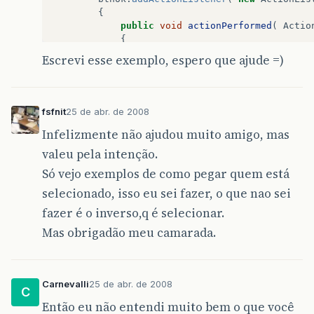
{
public
void
actionPerformed
(
Actio
{
selecionaButton
();
Escrevi esse exemplo, espero que ajude =)
}
}
);
grupo
=
new
ButtonGroup
();
grupo
.
add
(
sexMasc
);
fsfnit
25 de abr. de 2008
grupo
.
add
(
sexFem
);
Infelizmente não ajudou muito amigo, mas
getContentPane
().
add
(
sexMasc
);
getContentPane
().
add
(
sexFem
);
valeu pela intenção.
getContentPane
().
add
(
sexo
);
Só vejo exemplos de como pegar quem está
getContentPane
().
add
(
btnOk
);
setSize
(
500
,
200
);
selecionado, isso eu sei fazer, o que nao sei
setVisible
(
true
);
fazer é o inverso,q é selecionar.
}
Mas obrigadão meu camarada.
private
void
selecionaButton
()
{
if
(
sexo
.
getSelectedItem
().
toS
{
Carnevalli
25 de abr. de 2008
C
grupo
.
setSelected
(
sexMasc
Então eu não entendi muito bem o que você
}
else
{