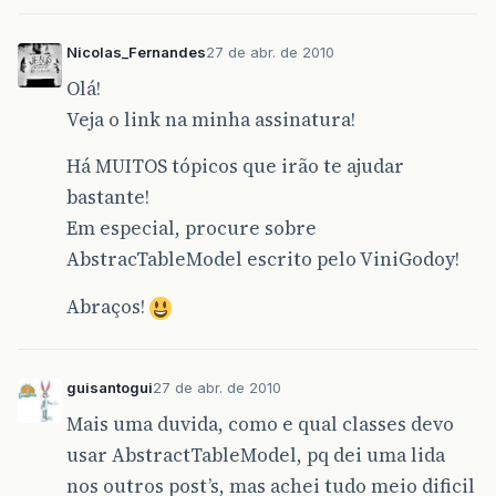
Nicolas_Fernandes
27 de abr. de 2010
Olá!
Veja o link na minha assinatura!
Há MUITOS tópicos que irão te ajudar
bastante!
Em especial, procure sobre
AbstracTableModel escrito pelo ViniGodoy!
Abraços!
guisantogui
27 de abr. de 2010
Mais uma duvida, como e qual classes devo
usar AbstractTableModel, pq dei uma lida
nos outros post’s, mas achei tudo meio dificil