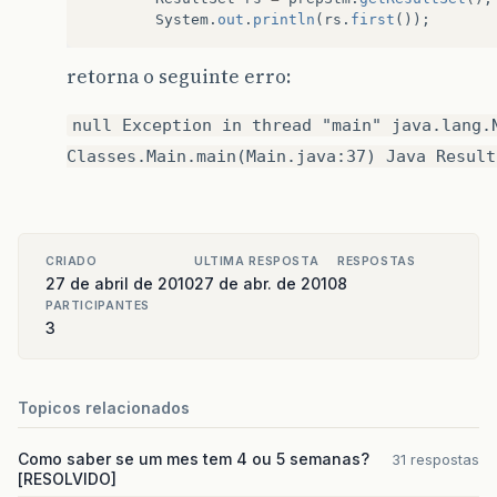
System
.
out
.
println
(
rs
.
first
());
retorna o seguinte erro:
null Exception in thread "main" java.lang.
Classes.Main.main(Main.java:37) Java Result
CRIADO
ULTIMA RESPOSTA
RESPOSTAS
27 de abril de 2010
27 de abr. de 2010
8
PARTICIPANTES
3
Topicos relacionados
Como saber se um mes tem 4 ou 5 semanas?
31 respostas
[RESOLVIDO]