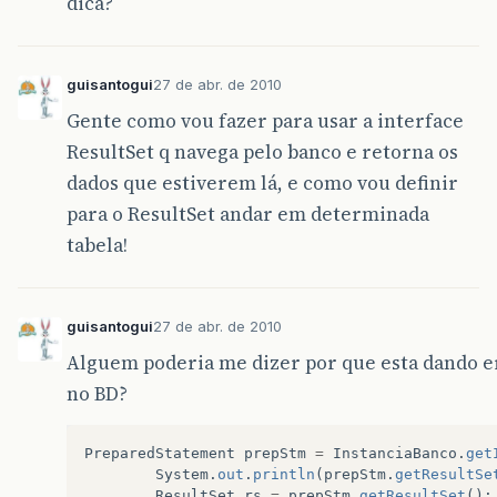
dica?
guisantogui
27 de abr. de 2010
Gente como vou fazer para usar a interface
ResultSet q navega pelo banco e retorna os
dados que estiverem lá, e como vou definir
para o ResultSet andar em determinada
tabela!
guisantogui
27 de abr. de 2010
Alguem poderia me dizer por que esta dando er
no BD?
PreparedStatement
prepStm
=
InstanciaBanco
.
get
System
.
out
.
println
(
prepStm
.
getResultSe
ResultSet
rs
=
prepStm
.
getResultSet
();