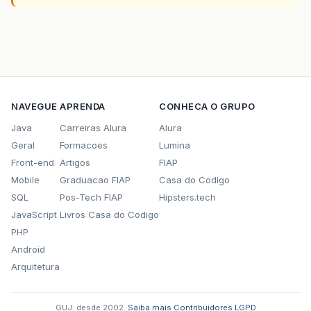
NAVEGUE
APRENDA
CONHECA O GRUPO
Java
Carreiras Alura
Alura
Geral
Formacoes
Lumina
Front-end
Artigos
FIAP
Mobile
Graduacao FIAP
Casa do Codigo
SQL
Pos-Tech FIAP
Hipsters.tech
JavaScript
Livros Casa do Codigo
PHP
Android
Arquitetura
GUJ: desde 2002.
·
Saiba mais
·
Contribuidores
·
LGPD