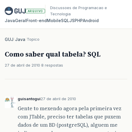
Discussoes de Programacao e
ARQUIVO
Tecnologia
Java
Geral
Front‑end
Mobile
SQL
JS
PHP
Android
GUJ
/
Java
/
Topico
Como saber qual tabela? SQL
27 de abril de 2010
8 respostas
guisantogui
27 de abril de 2010
Gente to mexendo agora pela primeira vez
com JTable, preciso ter tabelas que puxem
dados de um BD (postgreSQL), alguem me