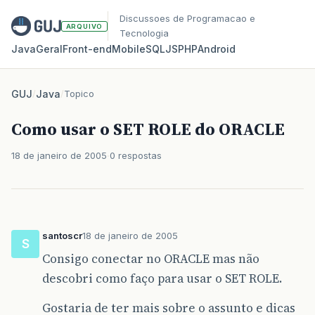
Discussoes de Programacao e
ARQUIVO
Tecnologia
Java
Geral
Front‑end
Mobile
SQL
JS
PHP
Android
GUJ
/
Java
/
Topico
Como usar o SET ROLE do ORACLE
18 de janeiro de 2005
0 respostas
santoscr
18 de janeiro de 2005
S
Consigo conectar no ORACLE mas não
descobri como faço para usar o SET ROLE.
Gostaria de ter mais sobre o assunto e dicas