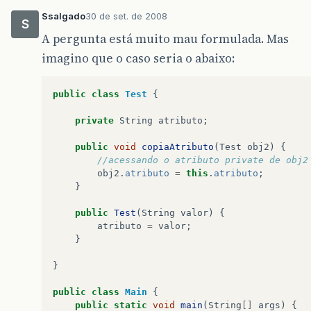
Ssalgado
30 de set. de 2008
S
A pergunta está muito mau formulada. Mas
imagino que o caso seria o abaixo:
public
class
Test
{
private
String
atributo
;
public
void
copiaAtributo
(
Test
obj2
)
{
//acessando o atributo private de obj2
obj2
.
atributo
=
this
.
atributo
;
}
public
Test
(
String
valor
)
{
atributo
=
valor
;
}
}
public
class
Main
{
public
static
void
main
(
String
[]
args
)
{