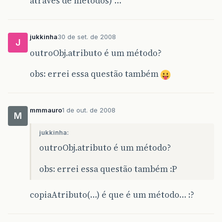
através de métodos)”…
jukkinha
30 de set. de 2008
J
outroObj.atributo é um método?
obs: errei essa questão também
mmmauro
1 de out. de 2008
M
jukkinha:
outroObj.atributo é um método?
obs: errei essa questão também :P
copiaAtributo(…) é que é um método… :?