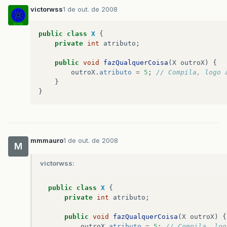
victorwss
1 de out. de 2008
public
class
X
{
private
int
atributo
;
public
void
fazQualquerCoisa
(
X
outroX
)
{
outroX
.
atributo
=
5
;
// Compila, logo 
}
}
mmmauro
1 de out. de 2008
M
victorwss:
public
class
X
{
private
int
atributo
;
public
void
fazQualquerCoisa
(
X
outroX
)
{
outroX
.
atributo
=
5
;
// Compila, log