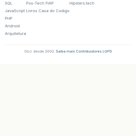
SQL
Pos-Tech FIAP
Hipsters.tech
JavaScript
Livros Casa do Codigo
PHP
Android
Arquitetura
GUJ: desde 2002.
·
Saiba mais
·
Contribuidores
·
LGPD