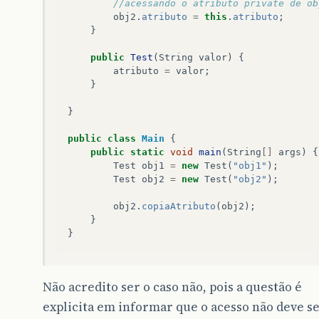
//acessando o atributo private de ob
obj2
.
atributo
=
this
.
atributo
;
}
public
Test
(
String
valor
)
{
atributo
=
valor
;
}
}
public
class
Main
{
public
static
void
main
(
String
[]
args
)
{
Test
obj1
=
new
Test
(
"obj1"
);
Test
obj2
=
new
Test
(
"obj2"
);
obj2
.
copiaAtributo
(
obj2
);
}
}
Não acredito ser o caso não, pois a questão é
explicita em informar que o acesso não deve s