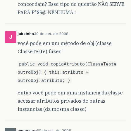
concordam? Esse tipo de questão NÃO SERVE
PARA P*$$@ NENHUMA!!
jukkinha
30 de set. de 2008
J
você pode em um método de obj (classe
ClasseTeste) fazer:
public void copiaAtributo(ClasseTeste
outroObj) { this.atributo =
outroObj.atributo; }
então você pode em uma instancia da classe
acessar atributos privados de outras
instancias (da mesma classe)
mmmauro
30 de set. de 2008