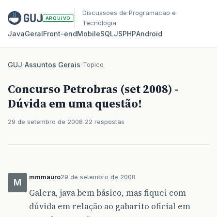
Discussoes de Programacao e
ARQUIVO
Tecnologia
Java
Geral
Front‑end
Mobile
SQL
JS
PHP
Android
GUJ
/
Assuntos Gerais
/
Topico
Concurso Petrobras (set 2008) -
Dúvida em uma questão!
29 de setembro de 2008
22 respostas
mmmauro
29 de setembro de 2008
M
Galera, java bem básico, mas fiquei com
dúvida em relação ao gabarito oficial em