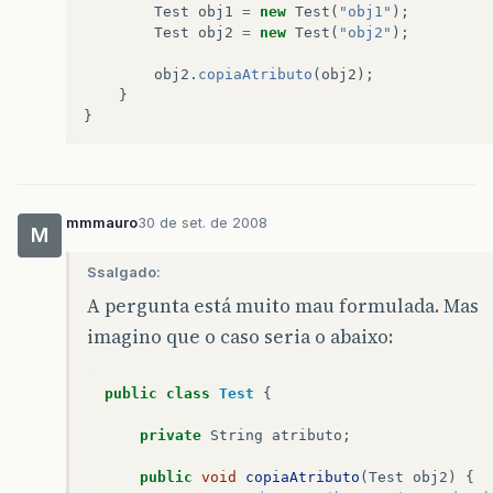
Test
obj1
=
new
Test
(
"obj1"
);
Test
obj2
=
new
Test
(
"obj2"
);
obj2
.
copiaAtributo
(
obj2
);
}
}
mmmauro
30 de set. de 2008
M
Ssalgado:
A pergunta está muito mau formulada. Mas
imagino que o caso seria o abaixo:
public
class
Test
{
private
String
atributo
;
public
void
copiaAtributo
(
Test
obj2
)
{