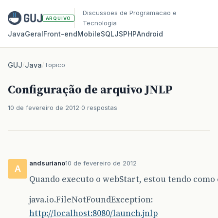
Discussoes de Programacao e
ARQUIVO
Tecnologia
Java
Geral
Front‑end
Mobile
SQL
JS
PHP
Android
GUJ
/
Java
/
Topico
Configuração de arquivo JNLP
10 de fevereiro de 2012
0 respostas
andsuriano
10 de fevereiro de 2012
A
Quando executo o webStart, estou tendo como
java.io.FileNotFoundException:
http://localhost:8080/launch.jnlp