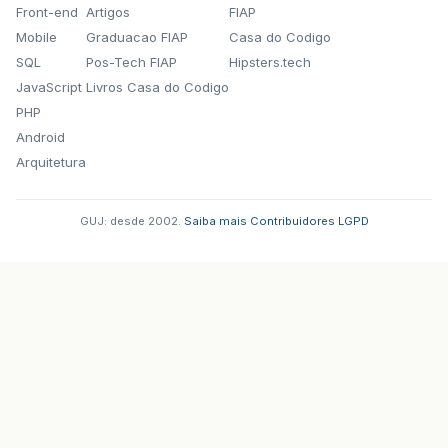
Front-end
Artigos
FIAP
Mobile
Graduacao FIAP
Casa do Codigo
SQL
Pos-Tech FIAP
Hipsters.tech
JavaScript
Livros Casa do Codigo
PHP
Android
Arquitetura
GUJ: desde 2002.
·
Saiba mais
·
Contribuidores
·
LGPD