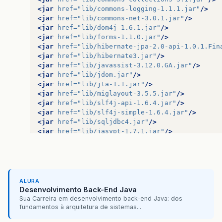
<jar
href=
"lib/commons-logging-1.1.1.jar"
/>
<jar
href=
"lib/commons-net-3.0.1.jar"
/>
<jar
href=
"lib/dom4j-1.6.1.jar"
/>
<jar
href=
"lib/forms-1.1.0.jar"
/>
<jar
href=
"lib/hibernate-jpa-2.0-api-1.0.1.Fin
<jar
href=
"lib/hibernate3.jar"
/>
<jar
href=
"lib/javassist-3.12.0.GA.jar"
/>
<jar
href=
"lib/jdom.jar"
/>
<jar
href=
"lib/jta-1.1.jar"
/>
<jar
href=
"lib/miglayout-3.5.5.jar"
/>
<jar
href=
"lib/slf4j-api-1.6.4.jar"
/>
<jar
href=
"lib/slf4j-simple-1.6.4.jar"
/>
<jar
href=
"lib/sqljdbc4.jar"
/>
<jar
href=
"lib/jasypt-1.7.1.jar"
/>
</resources>
<application-desc
main-class=
"Principal2"
>
</application-desc>
</jnlp>
ALURA
Desenvolvimento Back-End Java
Sua Carreira em desenvolvimento back-end Java: dos
fundamentos à arquitetura de sistemas...