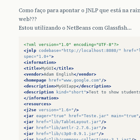
Como faço para apontar o JNLP que está na raiz
web???
Estou utilizando o NetBeans com Glassfish…
<?xml version="1.0" encoding="UTF-8"?>
<jnlp
codebase=
"http://localhost:8080/"
href=
"
spec=
"1.0+"
>
<information>
<title>
MyGUI
</title>
<vendor>
Adam
English
</vendor>
<homepage
href=
"www.google.com"
/>
<description>
MyGUIapp
</description>
<description
kind=
"short"
>
Test
to
show
student
</information>
<resources>
<j2se
version=
"1.6+"
/>
<jar
eager=
"true"
href=
"Teste.jar"
main=
"true"
<jar
href=
"lib/TableLayout.jar"
/>
<jar
href=
"lib/antlr-2.7.6.jar"
/>
<jar
href=
"lib/c3p0-0.9.1.jar"
/>
<jar
href=
"lib/commons-collections-3.1.jar"
/>