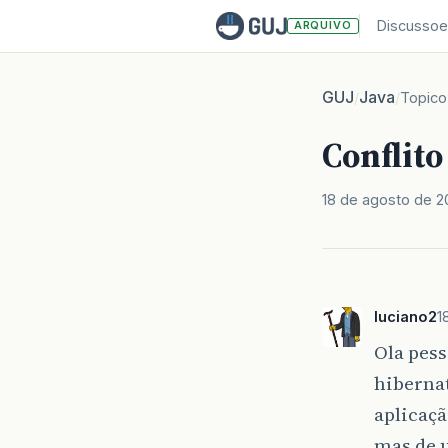
Discussoe
ARQUIVO
GUJ
Java
/
/
Topico
Conflit
18 de agosto de 2
luciano2
1
Ola pes
hibernat
aplicaçã
mas de 