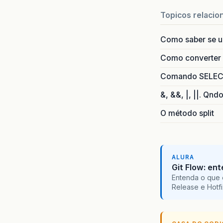
Topicos relacio
Como saber se 
Como converter i
Comando SELECT 
&, &&, |, ||. Qnd
O método split
ALURA
Git Flow: en
Entenda o que 
Release e Hotf