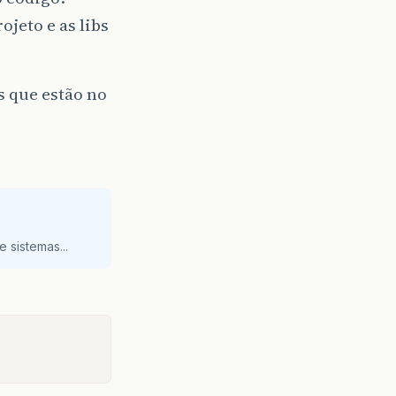
ojeto e as libs
s que estão no
 sistemas...