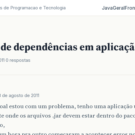
Java
Geral
Fron
s de Programacao e Tecnologia
o de dependências em aplicaç
011
0 respostas
8 de agosto de 2011
soal estou com um problema, tenho uma aplicação 
e onde os arquivos .jar devem estar dentro do pac
o,
um hora pra outro começaram a acontecer erros no