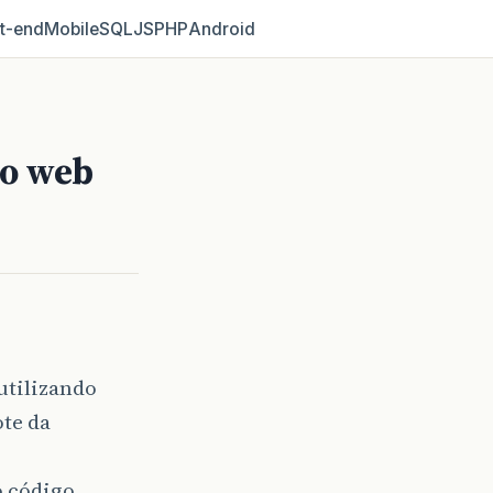
t‑end
Mobile
SQL
JS
PHP
Android
ão web
utilizando
ote da
 código.