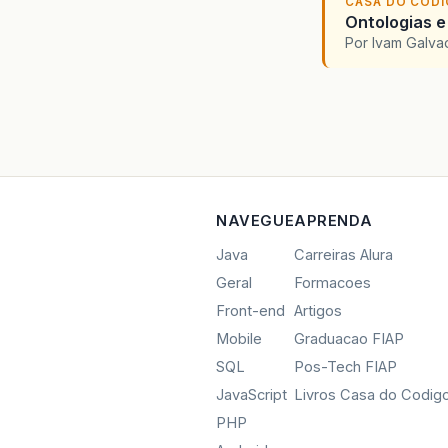
CASA DO COD
Ontologias e
Por Ivam Galva
NAVEGUE
APRENDA
Java
Carreiras Alura
Geral
Formacoes
Front-end
Artigos
Mobile
Graduacao FIAP
SQL
Pos-Tech FIAP
JavaScript
Livros Casa do Codig
PHP