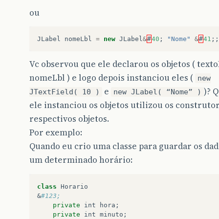
ou
JLabel
nomeLbl
=
new
JLabel
&
#
40
;
"Nome"
&
#
41
;;
Vc observou que ele declarou os objetos ( texto
nomeLbl ) e logo depois instanciou eles (
new
e
)? 
JTextField( 10 )
new JLabel( “Nome” )
ele instanciou os objetos utilizou os construto
respectivos objetos.
Por exemplo:
Quando eu crio uma classe para guardar os dad
um determinado horário:
class
Horario
&
#123;
private
int
hora
;

private
int
minuto
;
