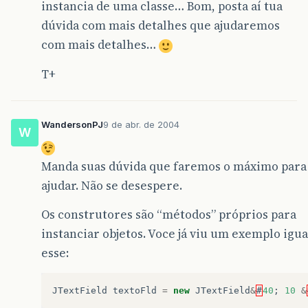
instancia de uma classe… Bom, posta aí tua
dúvida com mais detalhes que ajudaremos
com mais detalhes…
T+
WandersonPJ
9 de abr. de 2004
W
Manda suas dúvida que faremos o máximo para
ajudar. Não se desespere.
Os construtores são “métodos” próprios para
instanciar objetos. Voce já viu um exemplo igua
esse:
JTextField
textoFld
=
new
JTextField
&
#
40
;
10
&