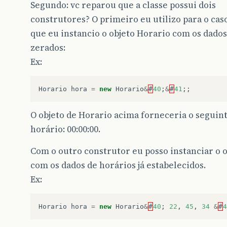
Segundo: vc reparou que a classe possui dois
construtores? O primeiro eu utilizo para o ca
que eu instancio o objeto Horario com os dados
zerados:
Ex:
Horario
hora
=
new
Horario
&
#
40
;
&
#
41
;;
O objeto de Horario acima forneceria o seguin
horário: 00:00:00.
Com o outro construtor eu posso instanciar o o
com os dados de horários já estabelecidos.
Ex:
Horario
hora
=
new
Horario
&
#
40
;
22
,
45
,
34
&
#
4