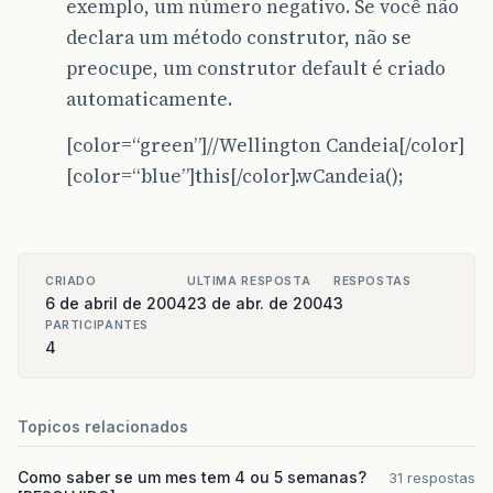
exemplo, um número negativo. Se você não
declara um método construtor, não se
preocupe, um construtor default é criado
automaticamente.
[color=“green”]//Wellington Candeia[/color]
[color=“blue”]this[/color].wCandeia();
CRIADO
ULTIMA RESPOSTA
RESPOSTAS
6 de abril de 2004
23 de abr. de 2004
3
PARTICIPANTES
4
Topicos relacionados
Como saber se um mes tem 4 ou 5 semanas?
31 respostas