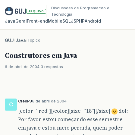
Discussoes de Programacao e
ARQUIVO
Tecnologia
Java
Geral
Front‑end
Mobile
SQL
JS
PHP
Android
GUJ
/
Java
/
Topico
Construtores em Java
6 de abril de 2004
3 respostas
CleoPJ
6 de abril de 2004
C
[color=“red”][/color][size=“18”][/size]
:lol:
Por favor estou começando esse semestre
em java e estou meio perdida, quem poder