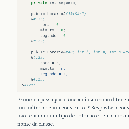
private
int
segundo
;

public
Horario
&
#40;&#41;
    &
#123;
hora
 = 
0
;

minuto
 = 
0
;

segundo
 = 
0
;

    &
#125;
public
Horario
&
#40; int h, int m, int s &#
    &
#123;
hora
 = 
h
;

minuto
 = 
m;
        segundo = s;
    &
#125;
&
#125;
Primeiro passo para uma análise: como difere
um método de um construtor? Resposta: o con
não tem nem um tipo de retorno e tem o mes
nome da classe.