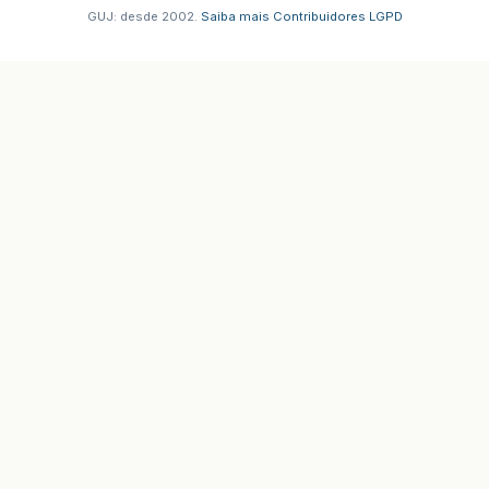
GUJ: desde 2002.
·
Saiba mais
·
Contribuidores
·
LGPD