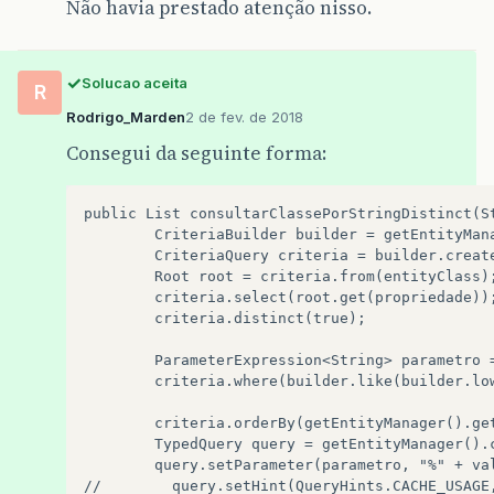
Não havia prestado atenção nisso.
Solucao aceita
R
Rodrigo_Marden
2 de fev. de 2018
Consegui da seguinte forma:
public List consultarClassePorStringDistinct(St
        CriteriaBuilder builder = getEntityMana
        CriteriaQuery criteria = builder.create
        Root root = criteria.from(entityClass);
        criteria.select(root.get(propriedade));
        criteria.distinct(true);

        ParameterExpression<String> parametro =
        criteria.where(builder.like(builder.lo
        criteria.orderBy(getEntityManager().get
        TypedQuery query = getEntityManager().c
        query.setParameter(parametro, "%" + val
//        query.setHint(QueryHints.CACHE_USAGE,