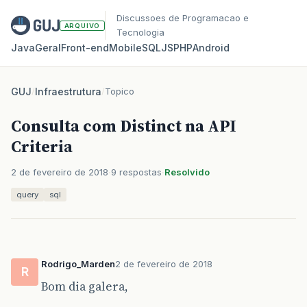
Discussoes de Programacao e
ARQUIVO
Tecnologia
Java
Geral
Front‑end
Mobile
SQL
JS
PHP
Android
GUJ
/
Infraestrutura
/
Topico
Consulta com Distinct na API
Criteria
2 de fevereiro de 2018
9 respostas
Resolvido
query
sql
Rodrigo_Marden
2 de fevereiro de 2018
R
Bom dia galera,