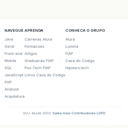
NAVEGUE
APRENDA
CONHECA O GRUPO
Java
Carreiras Alura
Alura
Geral
Formacoes
Lumina
Front-end
Artigos
FIAP
Mobile
Graduacao FIAP
Casa do Codigo
SQL
Pos-Tech FIAP
Hipsters.tech
JavaScript
Livros Casa do Codigo
PHP
Android
Arquitetura
GUJ: desde 2002.
·
Saiba mais
·
Contribuidores
·
LGPD