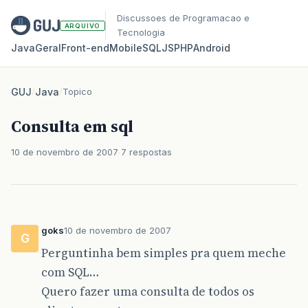
Discussoes de Programacao e
ARQUIVO
Tecnologia
Java
Geral
Front‑end
Mobile
SQL
JS
PHP
Android
GUJ
/
Java
/
Topico
Consulta em sql
10 de novembro de 2007
7 respostas
goks
10 de novembro de 2007
G
Perguntinha bem simples pra quem meche
com SQL…
Quero fazer uma consulta de todos os