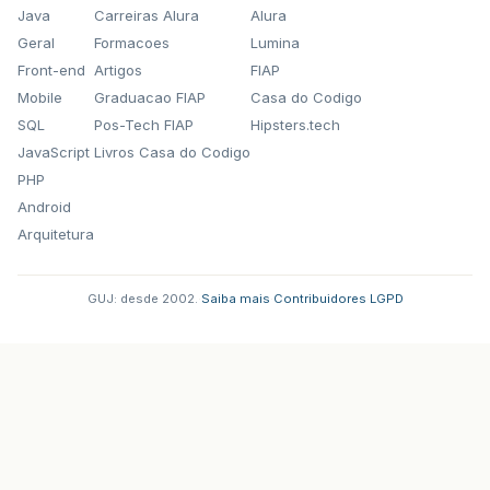
Java
Carreiras Alura
Alura
Geral
Formacoes
Lumina
Front-end
Artigos
FIAP
Mobile
Graduacao FIAP
Casa do Codigo
SQL
Pos-Tech FIAP
Hipsters.tech
JavaScript
Livros Casa do Codigo
PHP
Android
Arquitetura
GUJ: desde 2002.
·
Saiba mais
·
Contribuidores
·
LGPD