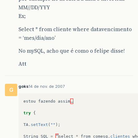
MM//DD/YYY
Ex;
Select * from cliente where datavencimento
= ‘mes/dia/ano’
No mySQL, acho que é como o felipe disse!
Att
goks
14 de nov. de 2007
G
estou
fazendo
assim
…
try
{
TA
.
setText
(
""
);
String
SQL
=
“
select
*
from
comesq
.
clientes
wh