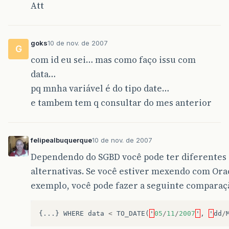
Att
goks
10 de nov. de 2007
G
com id eu sei… mas como faço issu com
data…
pq mnha variável é do tipo date…
e tambem tem q consultar do mes anterior
felipealbuquerque
10 de nov. de 2007
Dependendo do SGBD você pode ter diferentes
alternativas. Se você estiver mexendo com Ora
exemplo, você pode fazer a seguinte comparaç
{...}
WHERE
data
<
TO_DATE
(
'
05
/
11
/
2007
'
,
'
dd
/