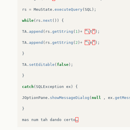
rs
=
MeuState
.
executeQuery
(
SQL
);
while
(
rs
.
next
())
{
TA
.
append
(
rs
.
getString
(
1
)
+
“\
t
”
);
TA
.
append
(
rs
.
getString
(
2
)
+
“\
n
”
);
}
TA
.
setEditable
(
false
);
}
catch
(
SQLException
ex
)
{
JOptionPane
.
showMessageDialog
(
null
,
ex
.
getMes
}
mas
num
tah
dando
certo
…