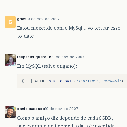
goks
10 de nov. de 2007
G
Estou mexendo com o MySql… vo tentar esse
to_date
felipealbuquerque
10 de nov. de 2007
Em MySQL (salvo engano):
{...}
WHERE
STR_TO_DATE
(
"20071105"
,
"%Y%m%d"
)
danielbussade
10 de nov. de 2007
Como o amigo diz depende de cada SGDB ,
por exemplo no firebird a data é invertida