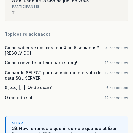
8 de junho de 2005
8 de jun. de 2005
1
PARTICIPANTES
2
Topicos relacionados
Como saber se um mes tem 4 ou 5 semanas?
31 respostas
[RESOLVIDO]
Como converter inteiro para string!
13 respostas
Comando SELECT para selecionar intervalo de
12 respostas
data SQL SERVER
&, &&, |, ||. Qndo usar?
6 respostas
O método split
12 respostas
ALURA
Git Flow: entenda o que é, como e quando utilizar