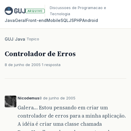
Discussoes de Programacao e
ARQUIVO
Tecnologia
Java
Geral
Front‑end
Mobile
SQL
JS
PHP
Android
GUJ
/
Java
/
Topico
Controlador de Erros
8 de junho de 2005
1 resposta
Nicodemus
8 de junho de 2005
Galera… Estou pensando em criar um
controlador de erros para a minha aplicação.
A idéia é criar uma classe chamada