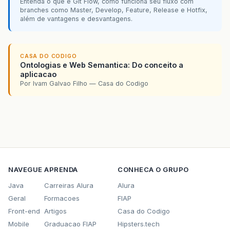
Entenda o que é Git Flow, como funciona seu fluxo com
branches como Master, Develop, Feature, Release e Hotfix,
além de vantagens e desvantagens.
CASA DO CODIGO
Ontologias e Web Semantica: Do conceito a
aplicacao
Por Ivam Galvao Filho — Casa do Codigo
NAVEGUE
APRENDA
CONHECA O GRUPO
Java
Carreiras Alura
Alura
Geral
Formacoes
FIAP
Front-end
Artigos
Casa do Codigo
Mobile
Graduacao FIAP
Hipsters.tech