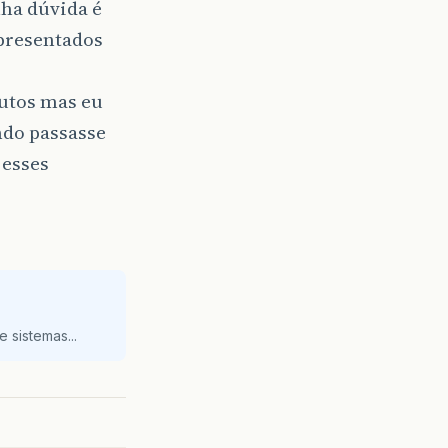
ha dúvida é
apresentados
dutos mas eu
ndo passasse
 esses
 sistemas...