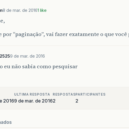
m
8 de mar. de 2016
1 like
e,
 por “paginação”, vai fazer exatamente o que você 
_2525
9 de mar. de 2016
o eu não sabia como pesquisar
ULTIMA RESPOSTA
RESPOSTAS
PARTICIPANTES
e 2016
9 de mar. de 2016
2
2
nados