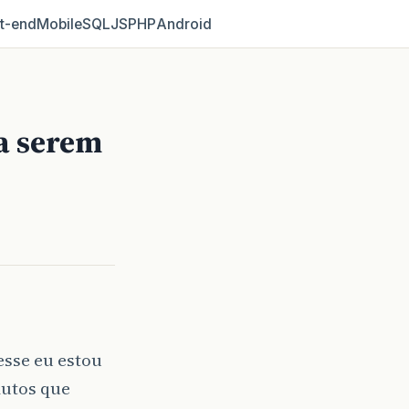
t‑end
Mobile
SQL
JS
PHP
Android
a serem
esse eu estou
dutos que