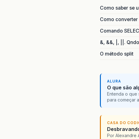
Como saber se 
Como converter i
Comando SELECT 
&, &&, |, ||. Qnd
O método split
ALURA
O que são al
Entenda o que 
para começar 
CASA DO COD
Desbravando 
Por Alexandre 