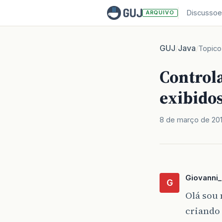
Discussoe
ARQUIVO
GUJ
Java
/
/
Topico
Control
exibido
8 de março de 20
Giovanni
G
Olá sou 
criando