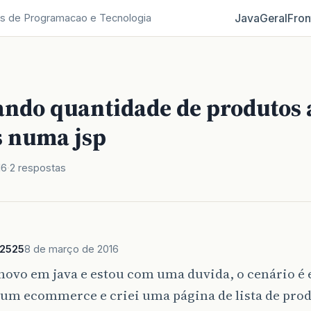
Java
Geral
Fron
s de Programacao e Tecnologia
ando quantidade de produtos 
s numa jsp
16
2 respostas
_2525
8 de março de 2016
novo em java e estou com uma duvida, o cenário é 
 um ecommerce e criei uma página de lista de pro