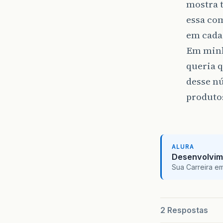
mostra 
essa co
em cada
Em minh
queria q
desse n
produtos
ALURA
Desenvolvim
Sua Carreira e
2 Respostas