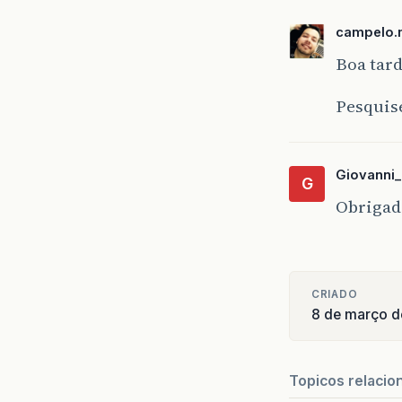
campelo.
Boa tard
Pesquise
Giovanni
G
Obrigad
CRIADO
8 de março d
Topicos relacio