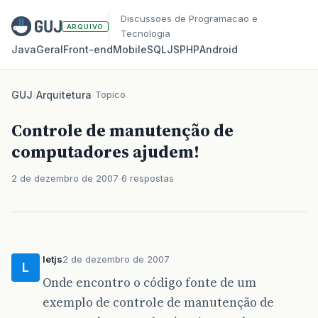
Discussoes de Programacao e
ARQUIVO
Tecnologia
Java
Geral
Front‑end
Mobile
SQL
JS
PHP
Android
GUJ
/
Arquitetura
/
Topico
Controle de manutenção de
computadores ajudem!
2 de dezembro de 2007
6 respostas
letjs
2 de dezembro de 2007
L
Onde encontro o código fonte de um
exemplo de controle de manutenção de