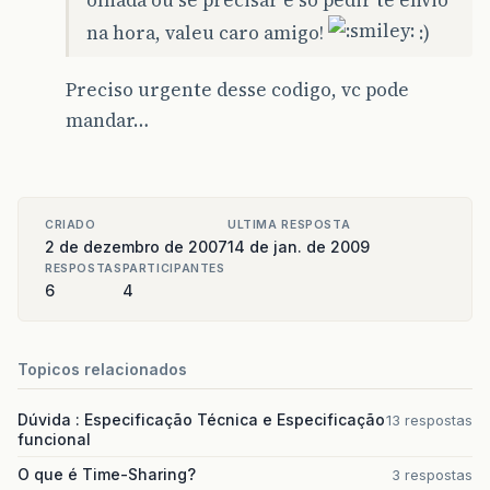
olhada ou se precisar é só pedir te envio
na hora, valeu caro amigo!
:)
Preciso urgente desse codigo, vc pode
mandar…
CRIADO
ULTIMA RESPOSTA
2 de dezembro de 2007
14 de jan. de 2009
RESPOSTAS
PARTICIPANTES
6
4
Topicos relacionados
Dúvida : Especificação Técnica e Especificação
13 respostas
funcional
O que é Time-Sharing?
3 respostas