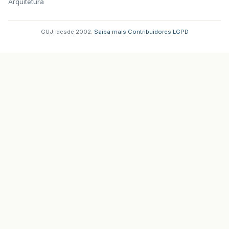
Arquitetura
GUJ: desde 2002.
·
Saiba mais
·
Contribuidores
·
LGPD