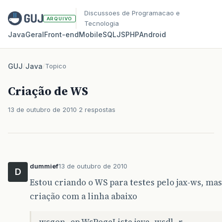
Discussoes de Programacao e
ARQUIVO
Tecnologia
Java
Geral
Front‑end
Mobile
SQL
JS
PHP
Android
GUJ
/
Java
/
Topico
Criação de WS
13 de outubro de 2010
2 respostas
dummief
13 de outubro de 2010
D
Estou criando o WS para testes pelo jax-ws, m
criação com a linha abaixo