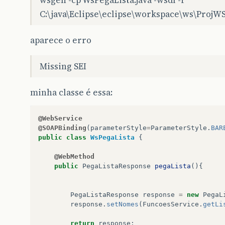
wsgen -cp WsPegaLista.java -wsdl -r
C:\java\Eclipse\eclipse\workspace\ws\Proj
aparece o erro
Missing SEI
minha classe é essa:
@WebService
@SOAPBinding
(
parameterStyle
=
ParameterStyle
.
BAR
public
class
WsPegaLista
{
@WebMethod
public
PegaListaResponse
pegaLista
(){
PegaListaResponse
response
=
new
PegaL
response
.
setNomes
(
FuncoesService
.
getLi
return
response
;