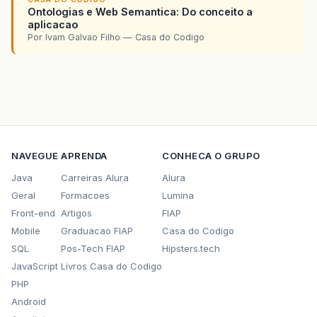
Ontologias e Web Semantica: Do conceito a
aplicacao
Por Ivam Galvao Filho — Casa do Codigo
NAVEGUE
APRENDA
CONHECA O GRUPO
Java
Carreiras Alura
Alura
Geral
Formacoes
Lumina
Front-end
Artigos
FIAP
Mobile
Graduacao FIAP
Casa do Codigo
SQL
Pos-Tech FIAP
Hipsters.tech
JavaScript
Livros Casa do Codigo
PHP
Android