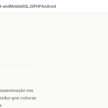
t‑end
Mobile
SQL
JS
PHP
Android
r manutenção em
tenho que colocar
s