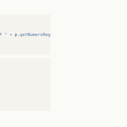
º "
+
p
.
getNumeroRegistro
()
+
" em "
+
inverteData