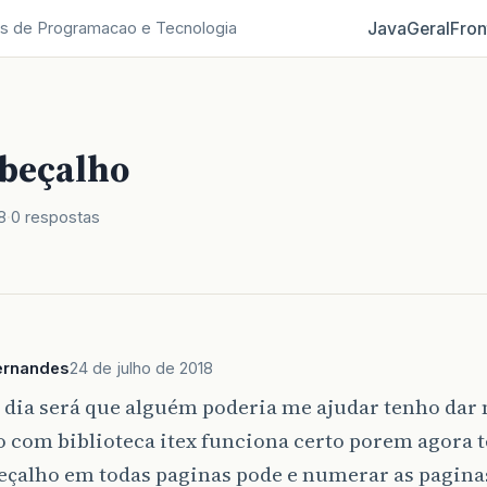
Java
Geral
Fron
s de Programacao e Tecnologia
abeçalho
8
0 respostas
ernandes
24 de julho de 2018
 dia será que alguém poderia me ajudar tenho da
o com biblioteca itex funciona certo porem agora 
beçalho em todas paginas pode e numerar as pagina