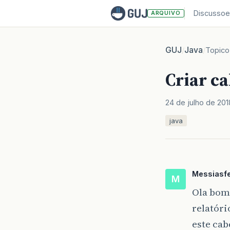
Discussoe
ARQUIVO
GUJ
Java
/
/
Topico
Criar c
24 de julho de 201
java
Messiasf
M
Ola bom
relatóri
este ca