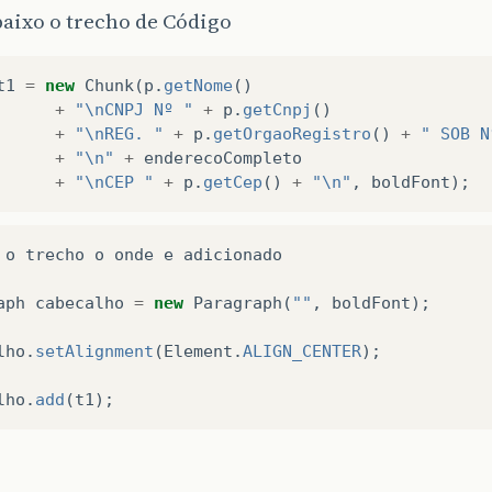
aixo o trecho de Código
t1
=
new
Chunk
(
p
.
getNome
()
+
"\nCNPJ Nº "
+
p
.
getCnpj
()
+
"\nREG. "
+
p
.
getOrgaoRegistro
()
+
" SOB N
+
"\n"
+
enderecoCompleto
+
"\nCEP "
+
p
.
getCep
()
+
"\n"
,
boldFont
);
o
trecho
o
onde
e
adicionado
aph
cabecalho
=
new
Paragraph
(
""
,
boldFont
);
lho
.
setAlignment
(
Element
.
ALIGN_CENTER
);
lho
.
add
(
t1
);