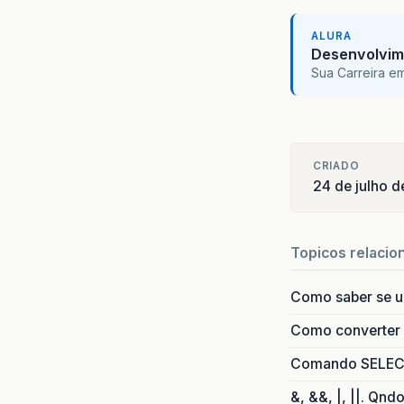
ALURA
Desenvolvim
Sua Carreira e
CRIADO
24 de julho 
Topicos relacio
Como saber se 
Como converter i
Comando SELECT 
&, &&, |, ||. Qnd