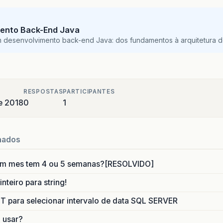
ento Back-End Java
m desenvolvimento back-end Java: dos fundamentos à arquitetura de
RESPOSTAS
PARTICIPANTES
de 2018
0
1
nados
um mes tem 4 ou 5 semanas?[RESOLVIDO]
nteiro para string!
para selecionar intervalo de data SQL SERVER
o usar?