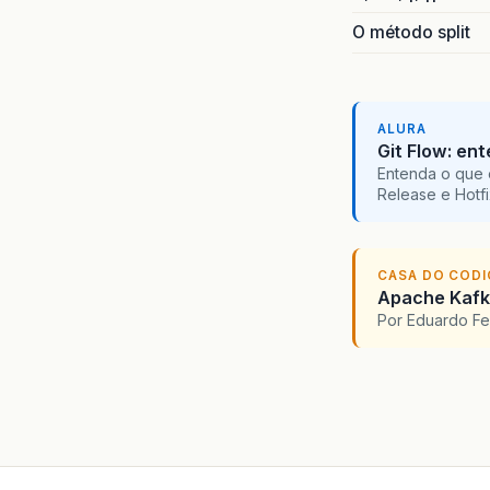
O método split
ALURA
Git Flow: en
Entenda o que 
Release e Hotf
CASA DO COD
Apache Kafka
Por Eduardo F