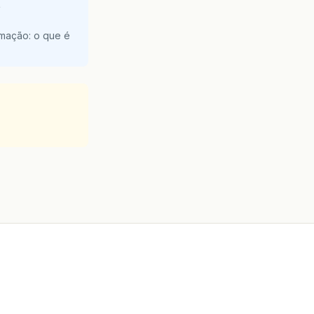
e
amação: o que é