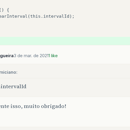
() {

earInterval
(
this
.
intervalId
);

gueira
3 de mar. de 2021
1 like
miciano:
.intervalId
nte isso, muito obrigado!