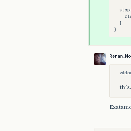
stop
cl
  }

Renan_No
wldo
this
Exatame