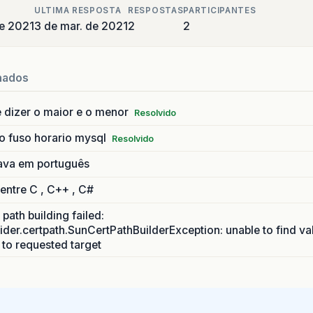
ULTIMA RESPOSTA
RESPOSTAS
PARTICIPANTES
e 2021
3 de mar. de 2021
2
2
nados
 dizer o maior e o menor
Resolvido
o fuso horario mysql
Resolvido
ava em português
 entre C , C++ , C#
path building failed:
ider.certpath.SunCertPathBuilderException: unable to find va
h to requested target