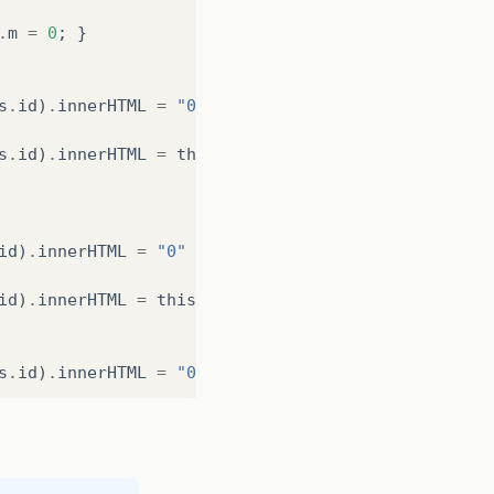
.
m
=
0
;
}
s
.
id
)
.
innerHTML
=
"0"
+
this
.
s
;
s
.
id
)
.
innerHTML
=
this
.
s
;
id
)
.
innerHTML
=
"0"
+
this
.
h
;
id
)
.
innerHTML
=
this
.
h
;
s
.
id
)
.
innerHTML
=
"0"
+
this
.
m
;
s
.
id
)
.
innerHTML
=
this
.
m
;