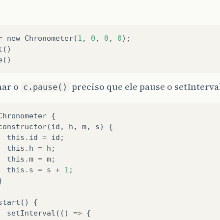
=
new
Chronometer
(
1
,
0
,
0
,
0
);
t
()
e
()
ar o
preciso que ele pause o setInterva
c.pause()
Chronometer
{
constructor
(
id
,
h
,
m
,
s
)
{
this
.
id
=
id
;
this
.
h
=
h
;
this
.
m
=
m
;
this
.
s
=
s
+
1
;
}
start
()
{
setInterval
(()
=>
{