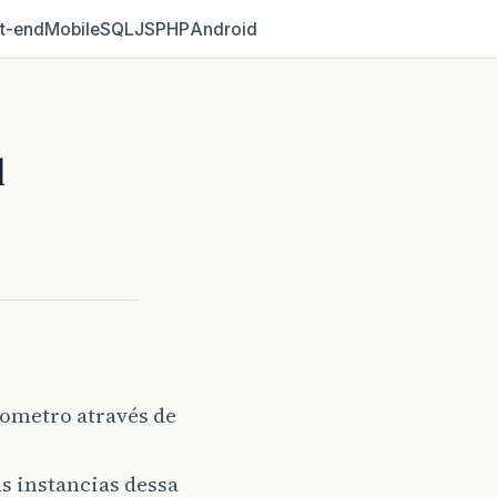
t‑end
Mobile
SQL
JS
PHP
Android
l
nometro através de
s instancias dessa