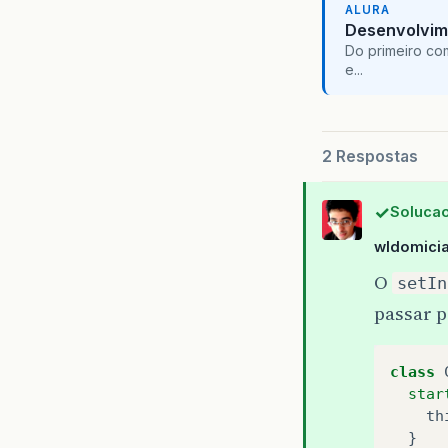
ALURA
Desenvolvim
Do primeiro co
e...
}
2 Respostas
Solucao
wldomici
O
setIn
passar 
class
star
th
  }
