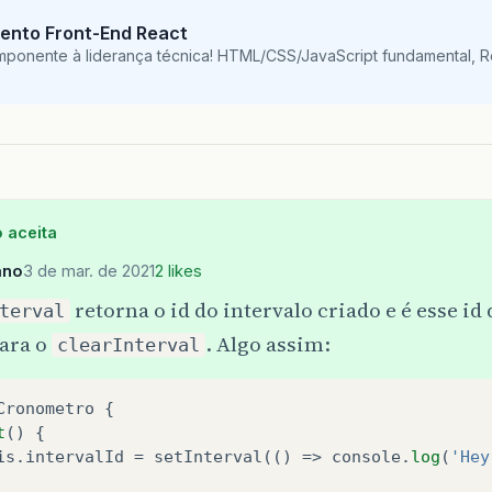
}
ento Front-End React
mponente à liderança técnica! HTML/CSS/JavaScript fundamental, 
pause
()
{
clearInterval
(
this
)
}
 aceita
ano
3 de mar. de 2021
2 likes
retorna o id do intervalo criado e é esse id
terval
para o
. Algo assim:
clearInterval
Cronometro
 {

t
() {

is
.
intervalId
 = 
setInterval
(() => 
console
.
log
(
'Hey