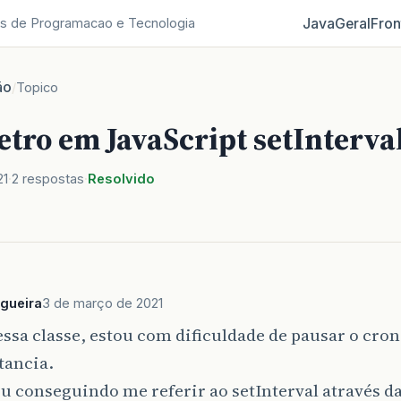
Java
Geral
Fron
s de Programacao e Tecnologia
ão
/
Topico
tro em JavaScript setInterva
21
2 respostas
Resolvido
gueira
3 de março de 2021
ssa classe, estou com dificuldade de pausar o cro
tancia.
u conseguindo me referir ao setInterval através da