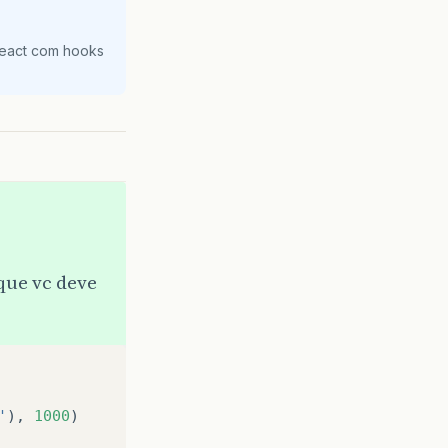
React com hooks
 que vc deve
'
), 
1000
)
