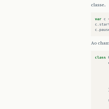
classe.
var
c
c
.
star
c
.
paus
Ao cham
class