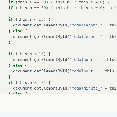
if
(
this
.
s
==
60
)
{
this
.
m
++
;
this
.
s
=
0
;
}
if
(
this
.
m
==
60
)
{
this
.
h
++
;
this
.
s
=
0
;
this
if
(
this
.
s
<
10
)
{
document
.
getElementById
(
"modalsecond_"
+
thi
}
else
{
document
.
getElementById
(
"modalsecond_"
+
thi
}
if
(
this
.
h
<
10
)
{
document
.
getElementById
(
"modalhour_"
+
this
.
}
else
{
document
.
getElementById
(
"modalhour_"
+
this
.
}
if
(
this
.
m
<
10
)
{
document
.
getElementById
(
"modalminute_"
+
thi
}
else
{
document
.
getElementById
(
"modalminute_"
+
thi
}
this
.
s
++
;
},
1000
);