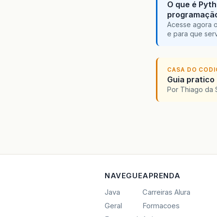
O que é Pyth
programaçã
Acesse agora o
e para que serv
CASA DO COD
Guia pratico
Por Thiago da 
NAVEGUE
APRENDA
Java
Carreiras Alura
Geral
Formacoes