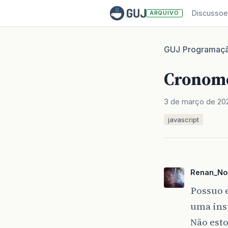
Discussoe
ARQUIVO
GUJ
Programaç
/
Cronome
3 de março de 20
javascript
Renan_No
Possuo e
uma ins
Não esto