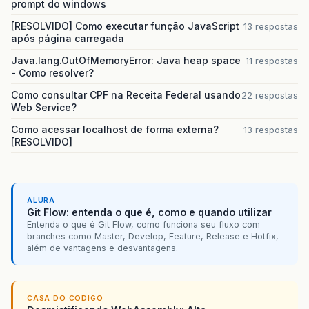
prompt do windows
[RESOLVIDO] Como executar função JavaScript
13 respostas
após página carregada
Java.lang.OutOfMemoryError: Java heap space
11 respostas
- Como resolver?
Como consultar CPF na Receita Federal usando
22 respostas
Web Service?
Como acessar localhost de forma externa?
13 respostas
[RESOLVIDO]
ALURA
Git Flow: entenda o que é, como e quando utilizar
Entenda o que é Git Flow, como funciona seu fluxo com
branches como Master, Develop, Feature, Release e Hotfix,
além de vantagens e desvantagens.
CASA DO CODIGO