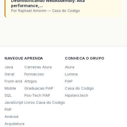
Desmistificando WebAssembly: Alta
performance,...
Por Raphael Amorim — Casa do Codigo
NAVEGUE
APRENDA
CONHECA O GRUPO
Java
Carreiras Alura
Alura
Geral
Formacoes
Lumina
Front-end
Artigos
FIAP
Mobile
Graduacao FIAP
Casa do Codigo
SQL
Pos-Tech FIAP
Hipsters.tech
JavaScript
Livros Casa do Codigo
PHP
Android
Arquitetura