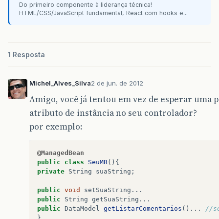
Do primeiro componente à liderança técnica!
HTML/CSS/JavaScript fundamental, React com hooks e...
1 Resposta
Michel_Alves_Silva
2 de jun. de 2012
Amigo, você já tentou em vez de esperar uma 
atributo de instância no seu controlador?
por exemplo:
@ManagedBean
public
class
SeuMB
(){
private
String
suaString
;
public
void
setSuaString
...
public
String
getSuaString
...
public
DataModel
getListarComentarios
()...
//s
}