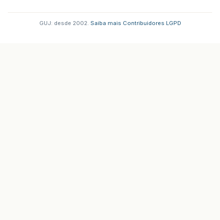
GUJ: desde 2002.
·
Saiba mais
·
Contribuidores
·
LGPD