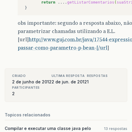
return
....
getListarComentarios
(
suaStr
obs importante: segundo a resposta abaixo, n
parametrizar chamadas utilizando a E.L.
[url]
http://www.guj.com.br/java/17544-express
passar-como-parametro-p-bean-[/url
]
CRIADO
ULTIMA RESPOSTA
RESPOSTAS
2 de junho de 2012
2 de jun. de 2012
1
PARTICIPANTES
2
Topicos relacionados
Compilar e executar uma classe java pelo
13 respostas