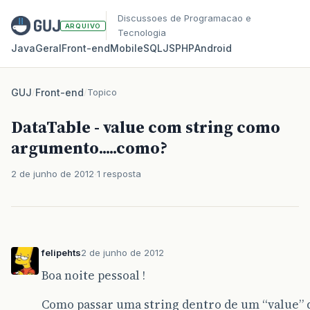
Discussoes de Programacao e
ARQUIVO
Tecnologia
Java
Geral
Front‑end
Mobile
SQL
JS
PHP
Android
GUJ
/
Front-end
/
Topico
DataTable - value com string como
argumento.....como?
2 de junho de 2012
1 resposta
felipehts
2 de junho de 2012
Boa noite pessoal !
Como passar uma string dentro de um “value” 