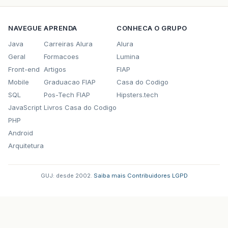
NAVEGUE
APRENDA
CONHECA O GRUPO
Java
Carreiras Alura
Alura
Geral
Formacoes
Lumina
Front-end
Artigos
FIAP
Mobile
Graduacao FIAP
Casa do Codigo
SQL
Pos-Tech FIAP
Hipsters.tech
JavaScript
Livros Casa do Codigo
PHP
Android
Arquitetura
GUJ: desde 2002.
·
Saiba mais
·
Contribuidores
·
LGPD