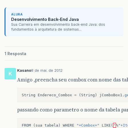
ALURA
Desenvolvimento Back-End Java
Sua Carreira em desenvolvimento back-end Java: dos
fundamentos à arquitetura de sistemas...
1 Resposta
Kasano
8 de mai. de 2012
K
Amigo ,preencha seu combox com nome das tab
String
Endereco_Combox
=
(
String
)
jComboBox1
.
g
passando como parametro o nome da tabela par
FROM
(
sua
tabela
)
WHERE
"+Combox+"
LIKE
(
'
%
"+It