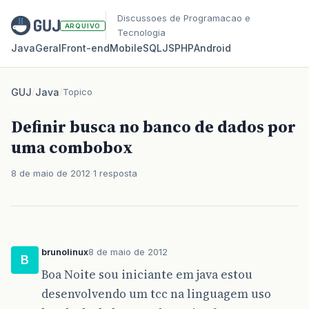
Discussoes de Programacao e
ARQUIVO
Tecnologia
Java
Geral
Front‑end
Mobile
SQL
JS
PHP
Android
GUJ
/
Java
/
Topico
Definir busca no banco de dados por
uma combobox
8 de maio de 2012
1 resposta
brunolinux
8 de maio de 2012
B
Boa Noite sou iniciante em java estou
desenvolvendo um tcc na linguagem uso