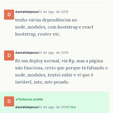
danieldejesus
13 de ago. de 2019
D
tenho várias dependências no
node_modules, com bootstrap e react
bootstrap, router etc.
danieldejesus
13 de ago. de 2019
D
fiz um deploy normal, via ftp, mas a página
não funciona, creio que porque tá faltando o
node_modules, tentei subir e ví que é
inviável, mto, mto pesado.
Solucao aceita
D
danieldejesus
13 de ago. de 2019
1 like