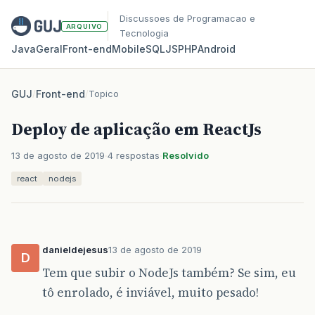
Discussoes de Programacao e
ARQUIVO
Tecnologia
Java
Geral
Front‑end
Mobile
SQL
JS
PHP
Android
GUJ
/
Front-end
/
Topico
Deploy de aplicação em ReactJs
13 de agosto de 2019
4 respostas
Resolvido
react
nodejs
danieldejesus
13 de agosto de 2019
D
Tem que subir o NodeJs também? Se sim, eu
tô enrolado, é inviável, muito pesado!