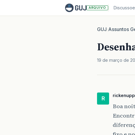
Discussoe
ARQUIVO
GUJ
Assuntos Ge
/
Desenha
19 de março de 20
rickenupp
R
Boa noit
Encontr
diferen
fixo e n