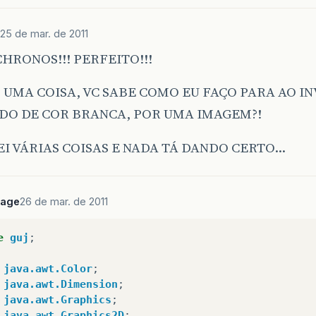
Graphics
gr
=
bufferedReta
.
createGraphics
();
gr
.
setColor
(
Color
.
WHITE
);
//seleciona cor de fun
25 de mar. de 2011
gr
.
fillRect
(
0
,
0
,
bufferedReta
.
getWidth
(),
buffe
HRONOS!!! PERFEITO!!!
gr
.
dispose
();
 UMA COISA, VC SABE COMO EU FAÇO PARA AO IN
addMouseListener
(
new
AcaoMouse
());
//acao de clik
addMouseMotionListener
(
new
AcaoMouse
());
//acao d
DO DE COR BRANCA, POR UMA IMAGEM?!
EI VÁRIAS COISAS E NADA TÁ DANDO CERTO…
verride
blic
void
paintComponent
(
Graphics
g
)
{
super
.
paintComponent
(
g
);
Sage
26 de mar. de 2011
g
.
setColor
(
Color
.
WHITE
);
//seleciona cor de fund
g
.
fillRect
(
0
,
0
,
bufferedImage
.
getWidth
(),
buffe
g
.
drawImage
(
bufferedReta
,
0
,
0
,
null
);
//pinta co
e
guj
;
g
.
dispose
();
java.awt.Color
;
java.awt.Dimension
;
java.awt.Graphics
;
ivate
class
AcaoMouse
implements
MouseListener
,
Mo
java.awt.Graphics2D
;