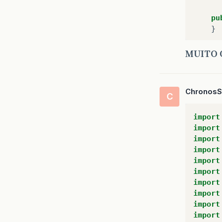
pu
}
pu
MUITO 
}
pu
Chronos
}
C
pu
import
import
import
}
import
import
pu
import
import
import
import
import