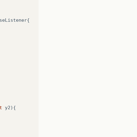
seListener
{
t
y2
){