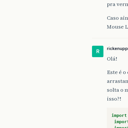
pra ver
Caso ai
Mouse L
rickenupp
R
Olá!
Este é o
arrastam
solta o 
isso?!
import
impor
impor