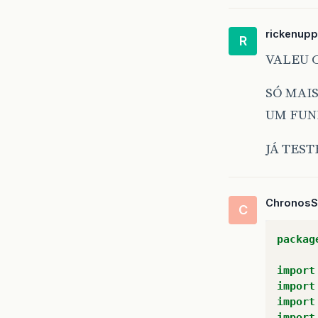
rickenupp
R
VALEU C
SÓ MAIS
UM FUN
}
JÁ TEST
@O
pu
Chronos
C
packag
import
}
import
import
pr
import