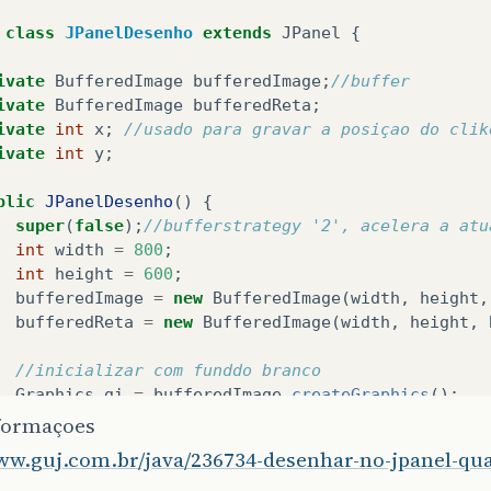
paint
(
g
,
x1
,
y1
,
x2
,
y2
);
class
JPanelDesenho
extends
JPanel
{
c
static
void
main
(
String
args
[]
){
ivate
BufferedImage
bufferedImage
;
//buffer
senhoRetas
app
=
new
DesenhoRetas
();
ivate
BufferedImage
bufferedReta
;
p
.
setDefaultCloseOperation
(
JFrame
.
EXIT_ON_CLOSE
);
ivate
int
x
;
//usado para gravar a posiçao do clik
ivate
int
y
;
blic
JPanelDesenho
()
{
super
(
false
);
//bufferstrategy '2', acelera a atu
int
width
=
800
;
int
height
=
600
;
bufferedImage
=
new
BufferedImage
(
width
,
height
,
bufferedReta
=
new
BufferedImage
(
width
,
height
,
//inicializar com funddo branco
Graphics
gi
=
bufferedImage
.
createGraphics
();
gi
.
setColor
(
Color
.
WHITE
);
//seleciona cor de fun
formaçoes
gi
.
fillRect
(
0
,
0
,
bufferedImage
.
getWidth
(),
buff
www.guj.com.br/java/236734-desenhar-no-jpanel-qu
gi
.
dispose
();