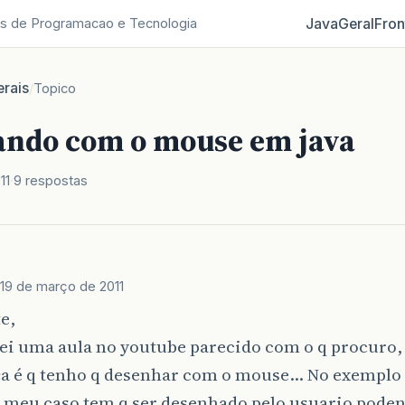
Java
Geral
Fron
s de Programacao e Tecnologia
rais
/
Topico
ndo com o mouse em java
11
9 respostas
19 de março de 2011
e,
ei uma aula no youtube parecido com o q procuro,
ça é q tenho q desenhar com o mouse… No exemplo 
o meu caso tem q ser desenhado pelo usuario pode