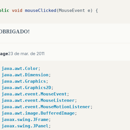
blic
void
mouseClicked
(
MouseEvent
e
)
{
blic
void
mouseEntered
(
MouseEvent
e
)
{
OBRIGADO!
blic
void
mouseExited
(
MouseEvent
e
)
{
Sage
23 de mar. de 2011
blic
void
mousePressed
(
MouseEvent
e
)
{
java.awt.Color
;
x1
=
(
int
)
e
.
getX
();
java.awt.Dimension
;
y1
=
(
int
)
e
.
getY
();
java.awt.Graphics
;
java.awt.Graphics2D
;
java.awt.event.MouseEvent
;
blic
void
mouseReleased
(
MouseEvent
e
)
{
java.awt.event.MouseListener
;
x2
=
(
int
)
e
.
getX
();
java.awt.event.MouseMotionListener
;
y2
=
(
int
)
e
.
getY
();
java.awt.image.BufferedImage
;
javax.swing.JFrame
;
Graphics
g
=
getGraphics
();
javax.swing.JPanel
;