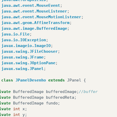
java.awt.event.MouseEvent
;
public
void
mouseClicked
(
MouseEvent
e
)
{
java.awt.event.MouseListener
;
x
=
e
.
getX
();
java.awt.event.MouseMotionListener
;
y
=
e
.
getY
();
java.awt.geom.AffineTransform
;
pinta
(
e
.
getX
(),
e
.
getY
());
java.awt.image.BufferedImage
;
updateUI
();
//Atualiza a imagem do jpanel
java.io.File
;
}
java.io.IOException
;
javax.imageio.ImageIO
;
public
void
mousePressed
(
MouseEvent
e
)
{
javax.swing.JFileChooser
;
x
=
e
.
getX
();
javax.swing.JFrame
;
y
=
e
.
getY
();
javax.swing.JOptionPane
;
pinta
(
e
.
getX
(),
e
.
getY
());
javax.swing.JPanel
;
updateUI
();
//Atualiza a imagem do jpanel
}
class
JPanelDesenho
extends
JPanel
{
public
void
mouseReleased
(
MouseEvent
e
)
{
ivate
BufferedImage
bufferedImage
;
//buffer
pinta
(
e
.
getX
(),
e
.
getY
());
ivate
BufferedImage
bufferedReta
;
Graphics
gDaImagem
=
bufferedImage
.
createGra
ivate
BufferedImage
fundo
;
gDaImagem
.
drawImage
(
bufferedReta
,
0
,
0
,
null
ivate
int
x
;
gDaImagem
.
dispose
();
ivate
int
y
;