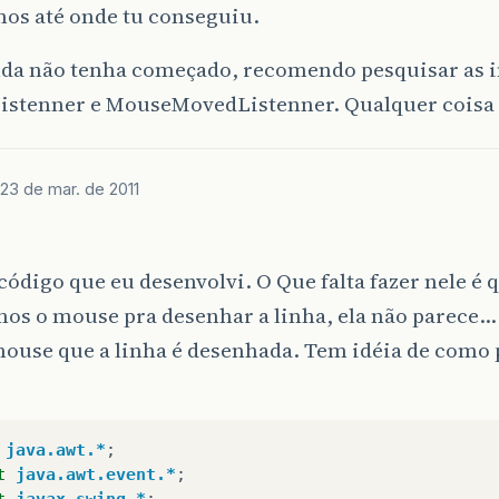
mos até onde tu conseguiu.
nda não tenha começado, recomendo pesquisar as i
istenner e MouseMovedListenner. Qualquer coisa 
23 de mar. de 2011
 código que eu desenvolvi. O Que falta fazer nele é
os o mouse pra desenhar a linha, ela não parece…
mouse que a linha é desenhada. Tem idéia de como 
java.awt.*
;
t
java.awt.event.*
;
t
javax.swing.*
;