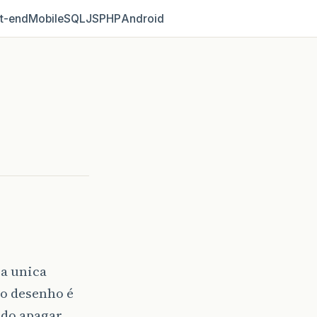
t‑end
Mobile
SQL
JS
PHP
Android
 a unica
o desenho é
ndo apagar