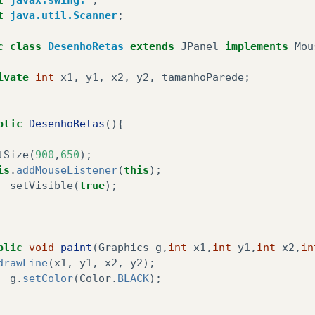
t
java.util.Scanner
;
c
class
DesenhoRetas
extends
JPanel
implements
Mou
ivate
int
x1
,
y1
,
x2
,
y2
,
tamanhoParede
;
blic
DesenhoRetas
(){
tSize
(
900
,
650
);
is
.
addMouseListener
(
this
);
setVisible
(
true
);
blic
void
paint
(
Graphics
g
,
int
x1
,
int
y1
,
int
x2
,
in
drawLine
(
x1
,
y1
,
x2
,
y2
);
g
.
setColor
(
Color
.
BLACK
);