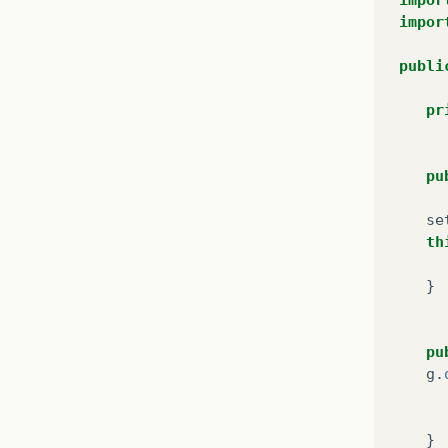
impor
publi
pr
pu
se
th
}
pu
g
.
}