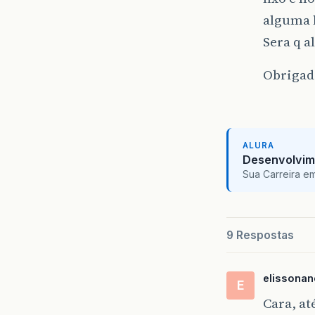
alguma l
Sera q 
Obrigad
ALURA
Desenvolvim
Sua Carreira e
9 Respostas
elissona
E
Cara, at