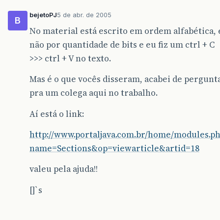
bejetoPJ
5 de abr. de 2005
B
No material está escrito em ordem alfabética, 
não por quantidade de bits e eu fiz um ctrl + C
>>> ctrl + V no texto.
Mas é o que vocês disseram, acabei de pergunt
pra um colega aqui no trabalho.
Aí está o link:
http://www.portaljava.com.br/home/modules.p
name=Sections&op=viewarticle&artid=18
valeu pela ajuda!!
[]`s