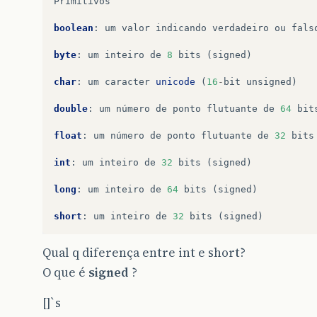
Primitivos
boolean
:
um
valor
indicando
verdadeiro
ou
fals
byte
:
um
inteiro
de
8
bits
(
signed
)
char
:
um
caracter
unicode
(
16
-
bit
unsigned
)
double
:
um
número
de
ponto
flutuante
de
64
bit
float
:
um
número
de
ponto
flutuante
de
32
bits
int
:
um
inteiro
de
32
bits
(
signed
)
long
:
um
inteiro
de
64
bits
(
signed
)
short
:
um
inteiro
de
32
bits
(
signed
)
Qual q diferença entre int e short?
O que é
signed
?
[]`s