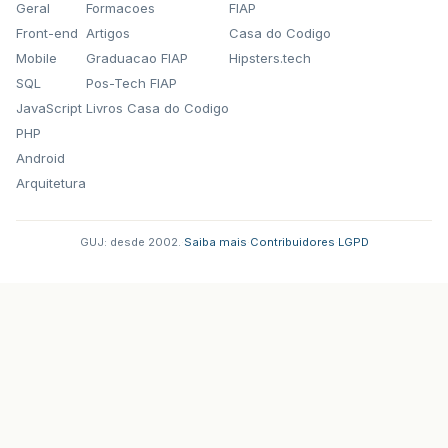
Geral
Formacoes
FIAP
Front-end
Artigos
Casa do Codigo
Mobile
Graduacao FIAP
Hipsters.tech
SQL
Pos-Tech FIAP
JavaScript
Livros Casa do Codigo
PHP
Android
Arquitetura
GUJ: desde 2002.
·
Saiba mais
·
Contribuidores
·
LGPD