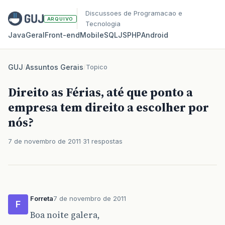
Discussoes de Programacao e
ARQUIVO
Tecnologia
Java
Geral
Front‑end
Mobile
SQL
JS
PHP
Android
GUJ
/
Assuntos Gerais
/
Topico
Direito as Férias, até que ponto a
empresa tem direito a escolher por
nós?
7 de novembro de 2011
31 respostas
Forreta
7 de novembro de 2011
F
Boa noite galera,