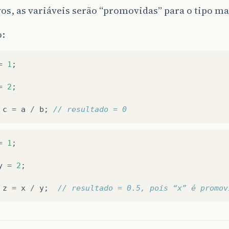
os, as variáveis serão “promovidas” para o tipo ma
:
=
1
;
=
2
;
c
=
a
/
b
;
// resultado = 0
=
1
;
y
=
2
;
z
=
x
/
y
;
// resultado = 0.5, pois “x” é promov