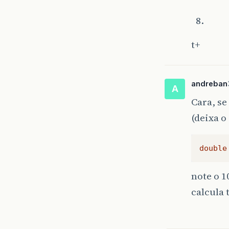
t+
andreban
A
Cara, se
(deixa o
double
note o 
calcula