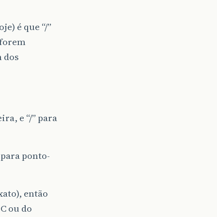
je) é que “/”
 forem
m dos
ra, e “/” para
” para ponto-
xato), então
 C ou do