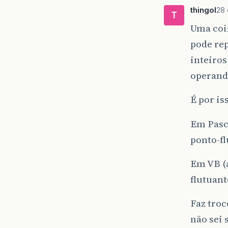
thingol
28 
T
Uma cois
pode rep
inteiros
operando
É por iss
Em Pasca
ponto-fl
Em VB (a
flutuant
Faz troc
não sei 