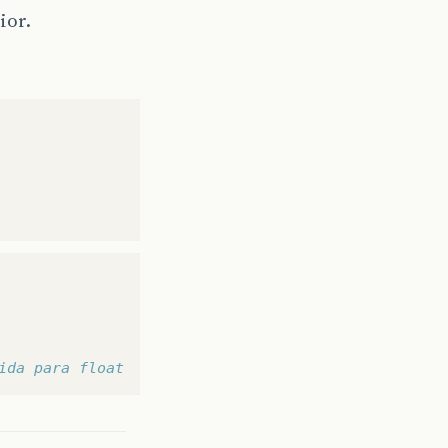
ior.
ida para float