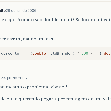
tto
28 de jul. de 2006
e e qtdProduto são double ou int? Se forem int va
zer assim, dando um cast.
desconto
=
(
(
double
)
qtdBrinde
)
*
100
/
(
(
dou
 de jul. de 2006
sso mesmo o problema, vlw ae!!!
ade eu to querendo pegar a percentagem de um valo