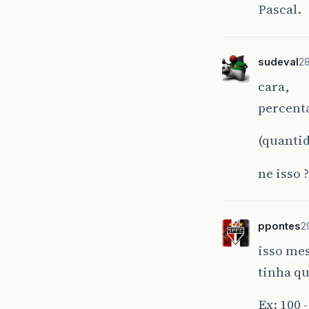
Pascal.
sudeval
28
cara,
percent
(quantid
ne isso ?
ppontes
2
isso mes
tinha qu
Ex: 100 