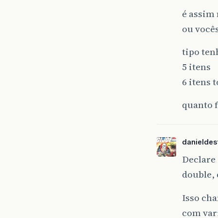
é assim
ou vocês
tipo ten
5 itens
6 itens t
quanto f
danieldes
Declare 
double, 
Isso cha
com vari