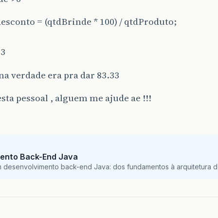
esconto = (qtdBrinde * 100) / qtdProduto;
83
a verdade era pra dar 83.33
esta pessoal , alguem me ajude ae !!!
ento Back-End Java
m desenvolvimento back-end Java: dos fundamentos à arquitetura de