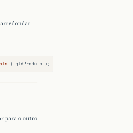
i arredondar
ble
)
qtdProduto
);
r para o outro