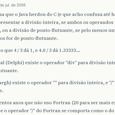
de jul. de 2006
a que o Java herdou do C (e que acho confusa até ho
resentar a divisão inteira, se ambos os operandos
, ou a divisão de ponto-flutuante, se pelo menos u
s for de ponto-flutuante.
o que 4 / 3 dá 1, e 4.0 / 3 dá 1.33333…
l (Delphi) existe o operador “div” para divisão intei
utuante.
rgh) existe o operador “” para divisão inteira, e “/
e.
entos anos que não uso Fortran (20 para ser mais e
se o operador “/” do Fortran se comporta como o do