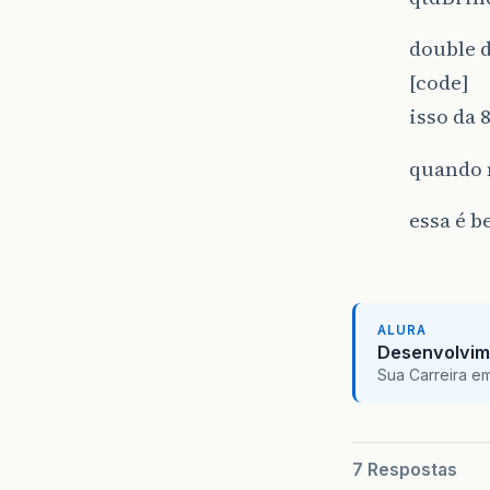
double d
[code]
isso da 
quando n
essa é b
ALURA
Desenvolvim
Sua Carreira e
7 Respostas