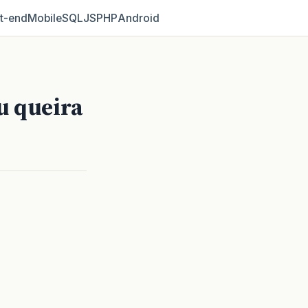
t‑end
Mobile
SQL
JS
PHP
Android
u queira