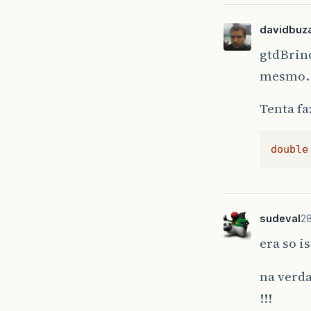
davidbuza
gtdBrind
mesmo.
Tenta fa
double
sudeval
28
era so i
na verd
!!!