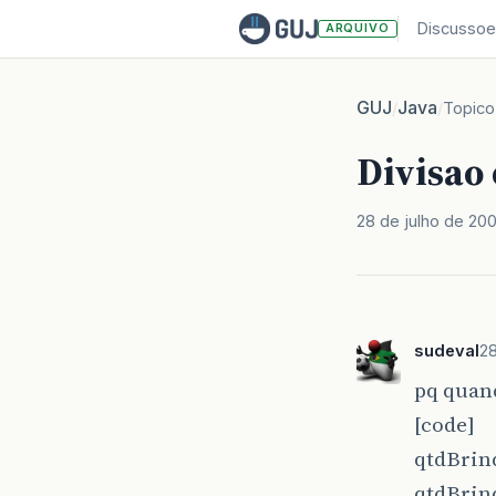
Discussoe
ARQUIVO
GUJ
Java
/
/
Topico
Divisao
28 de julho de 20
sudeval
28
pq quand
[code]
qtdBrin
qtdBrin