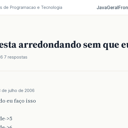
Java
Geral
Fron
s de Programacao e Tecnologia
 esta arredondando sem que e
06
7 respostas
 de julho de 2006
o eu faço isso
de->5
de->6