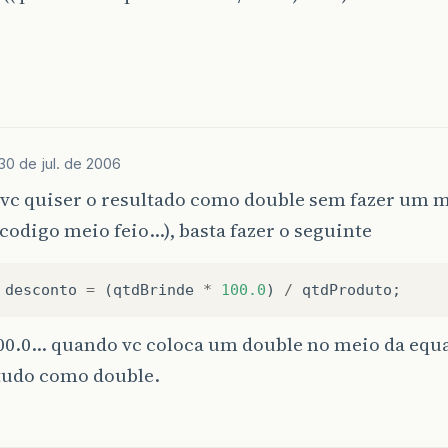
30 de jul. de 2006
 vc quiser o resultado como double sem fazer um m
 codigo meio feio…), basta fazer o seguinte
desconto
=
(
qtdBrinde
*
100.0
)
/
qtdProduto
;
100.0… quando vc coloca um double no meio da equa
 tudo como double.