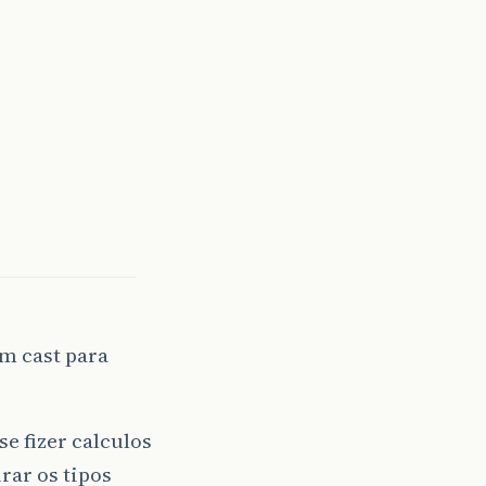
m cast para
e fizer calculos
rar os tipos