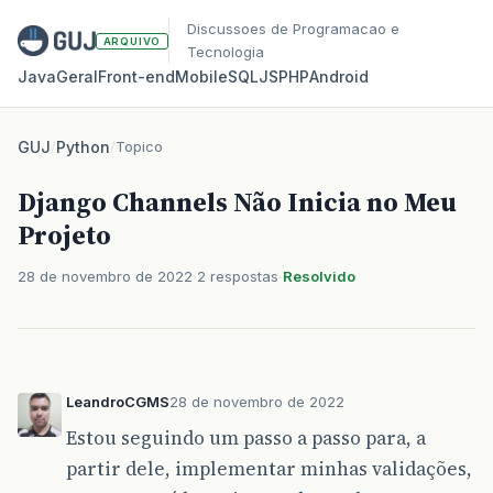
Discussoes de Programacao e
ARQUIVO
Tecnologia
Java
Geral
Front‑end
Mobile
SQL
JS
PHP
Android
GUJ
/
Python
/
Topico
Django Channels Não Inicia no Meu
Projeto
28 de novembro de 2022
2 respostas
Resolvido
LeandroCGMS
28 de novembro de 2022
Estou seguindo um passo a passo para, a
partir dele, implementar minhas validações,