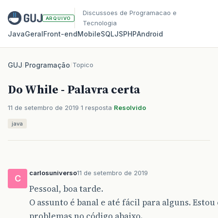
Discussoes de Programacao e
ARQUIVO
Tecnologia
Java
Geral
Front‑end
Mobile
SQL
JS
PHP
Android
GUJ
/
Programação
/
Topico
Do While - Palavra certa
11 de setembro de 2019
1 resposta
Resolvido
java
carlosuniverso
11 de setembro de 2019
C
Pessoal, boa tarde.
O assunto é banal e até fácil para alguns. Esto
problemas no código abaixo.