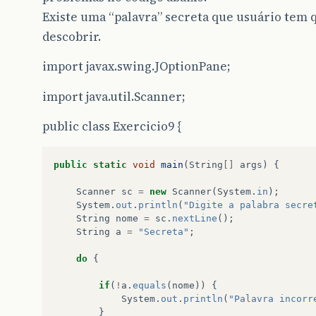
Existe uma “palavra” secreta que usuário tem 
descobrir.
import javax.swing.JOptionPane;
import java.util.Scanner;
public class Exercicio9 {
public
static
void
main
(
String
[]
args
)
{
Scanner
sc
=
new
Scanner
(
System
.
in
);
System
.
out
.
println
(
"Digite a palabra secre
String
nome
=
sc
.
nextLine
();
String
a
=
"Secreta"
;
do
{
if
(
!
a
.
equals
(
nome
))
{
System
.
out
.
println
(
"Palavra incorr
}