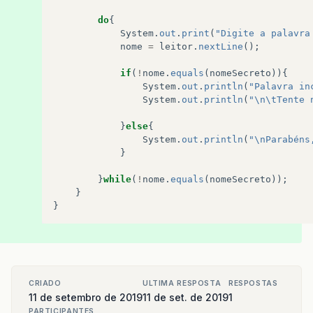
do
{
System
.
out
.
print
(
"Digite a palavra
nome
=
leitor
.
nextLine
();
if
(
!
nome
.
equals
(
nomeSecreto
)){
System
.
out
.
println
(
"Palavra in
System
.
out
.
println
(
"\n\tTente 
}
else
{
System
.
out
.
println
(
"\nParabéns
}
}
while
(
!
nome
.
equals
(
nomeSecreto
));
}
}
CRIADO
ULTIMA RESPOSTA
RESPOSTAS
11 de setembro de 2019
11 de set. de 2019
1
PARTICIPANTES