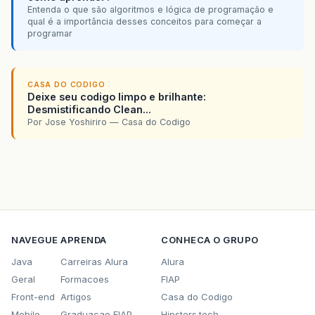
Entenda o que são algoritmos e lógica de programação e
qual é a importância desses conceitos para começar a
programar
CASA DO CODIGO
Deixe seu codigo limpo e brilhante:
Desmistificando Clean...
Por Jose Yoshiriro — Casa do Codigo
NAVEGUE
APRENDA
CONHECA O GRUPO
Java
Carreiras Alura
Alura
Geral
Formacoes
FIAP
Front-end
Artigos
Casa do Codigo
Mobile
Graduacao FIAP
Hipsters.tech