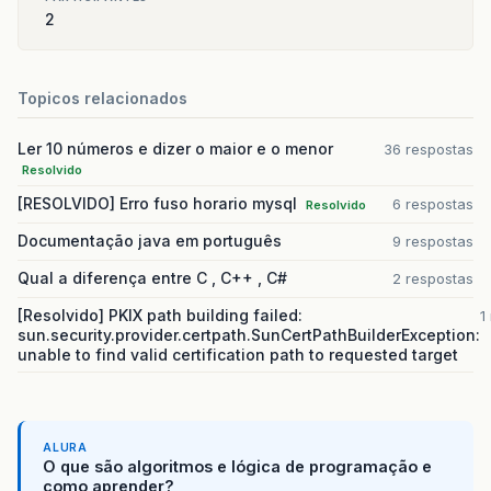
2
Topicos relacionados
Ler 10 números e dizer o maior e o menor
36 respostas
Resolvido
[RESOLVIDO] Erro fuso horario mysql
6 respostas
Resolvido
Documentação java em português
9 respostas
Qual a diferença entre C , C++ , C#
2 respostas
[Resolvido] PKIX path building failed:
1
sun.security.provider.certpath.SunCertPathBuilderException:
unable to find valid certification path to requested target
ALURA
O que são algoritmos e lógica de programação e
como aprender?