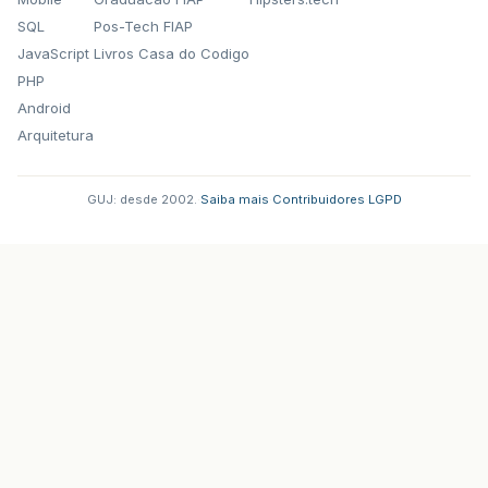
SQL
Pos-Tech FIAP
JavaScript
Livros Casa do Codigo
PHP
Android
Arquitetura
GUJ: desde 2002.
·
Saiba mais
·
Contribuidores
·
LGPD