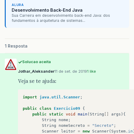
ALURA
Desenvolvimento Back-End Java
Sua Carreira em desenvolvimento back-end Java: dos
fundamentos à arquitetura de sistemas...
1 Resposta
Solucao aceita
Jothar_Aleksander
11 de set. de 2019
1 like
Veja se te ajuda:
import
java.util.Scanner
;
public
class
Exercicio09
{
public
static
void
main
(
String
[]
args
){
String
nome
;
String
nomeSecreto
=
"Secreto"
;
Scanner
leitor
=
new
Scanner
(
System
.
in