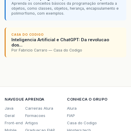
Aprenda os conceitos básicos da programação orientada a
objetos, como classes, objetos, herança, encapsulamento e
polimorfismo, com exemplos.
CASA DO CODIGO
Inteligencia Artificial e ChatGPT: Da revolucao
dos...
Por Fabricio Carraro — Casa do Codigo
NAVEGUE
APRENDA
CONHECA O GRUPO
Java
Carreiras Alura
Alura
Geral
Formacoes
FIAP
Front-end
Artigos
Casa do Codigo
Mobile
Graduacao FIAP
Hipsters.tech