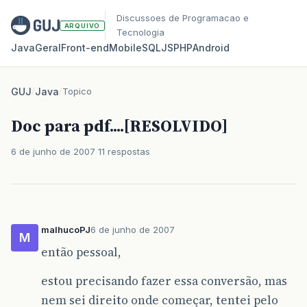
Discussoes de Programacao e
ARQUIVO
Tecnologia
Java
Geral
Front‑end
Mobile
SQL
JS
PHP
Android
GUJ
/
Java
/
Topico
Doc para pdf....[RESOLVIDO]
6 de junho de 2007
11 respostas
malhucoPJ
6 de junho de 2007
M
então pessoal,
estou precisando fazer essa conversão, mas
nem sei direito onde começar, tentei pelo