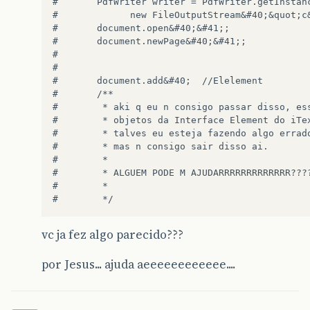
#       PdfWriter writer = PdfWriter.getInstanc
#             new FileOutputStream&#40;&quot;c&
#       document.open&#40;&#41;;  

#       document.newPage&#40;&#41;;  

#   

#   

#       document.add&#40;  //Elelement  

#       /** 

#        * aki q eu n consigo passar disso, ess
#        * objetos da Interface Element do iTex
#        * talves eu esteja fazendo algo errado
#        * mas n consigo sair disso ai. 

#        *  

#        * ALGUEM PODE M AJUDARRRRRRRRRRRRR????
#        *  

vc ja fez algo parecido???
por Jesus... ajuda aeeeeeeeeeeee....