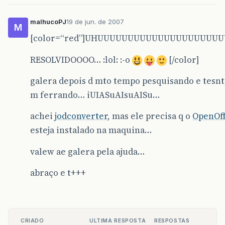
malhucoPJ
19 de jun. de 2007
M
[color=“red”]UHUUUUUUUUUUUUUUUUUUUU
RESOLVIDOOOO… :lol: :-o
[/color]
galera depois d mto tempo pesquisando e tesn
m ferrando… iUIASuAIsuAISu…
achei
jodconverter
, mas ele precisa q o
OpenOff
esteja instalado na maquina…
valew ae galera pela ajuda…
abraço e t+++
CRIADO
ULTIMA RESPOSTA
RESPOSTAS