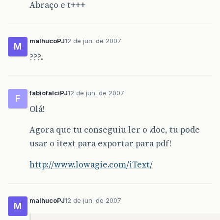
Abraço e t+++
malhucoPJ
12 de jun. de 2007
M
???..
fabiofalciPJ
12 de jun. de 2007
F
Olá!
Agora que tu conseguiu ler o .doc, tu pode
usar o itext para exportar para pdf!
http://www.lowagie.com/iText/
malhucoPJ
12 de jun. de 2007
M