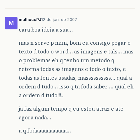
malhucoPJ
12 de jun. de 2007
M
cara boa ideia a sua…
mas n serve p mim, bom eu consigo pegar o
texto d todo o word… as imagens e tals… mas
o problemas eh q tenho um metodo q
retorna todas as imagens e todo o texto, e
todas as fontes usadas, massssssssss… qual a
ordem d tudo… isso q ta foda saber … qual eh
a ordem d tudo!!!..
ja faz algum tempo q eu estou atraz e ate
agora nada…
a q fodaaaaaaaaaaa…