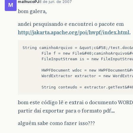
malhucoPJ
8 de jun. de 2007
M
bom galera,
andei pesquisando e encontrei o pacote em
http://jakarta.apache.org/poi/hwpf/index.html.
String caminhoArquivo = &quot;c&#58;/test.doc&q
		File f = new File&#40;caminhoArquivo&#41;;

		FileInputStream is = new FileInputStream&#40;f&#41;;

		HWPFDocument wdoc = new HWPFDocument&#40;is&#41;;

		WordExtractor extractor = new WordExtractor&#40;wdoc&#41;;

bom este código lê e extrai o documento WORD,
partir daí exportar para o formato pdf....
alguém sabe como fazer isso???