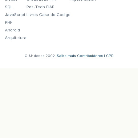
SQL
Pos-Tech FIAP
JavaScript
Livros Casa do Codigo
PHP
Android
Arquitetura
GUJ: desde 2002.
·
Saiba mais
·
Contribuidores
·
LGPD