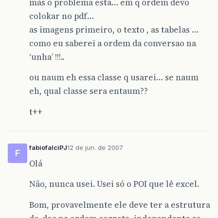
mas o problema esta… em q ordem devo
colokar no pdf…
as imagens primeiro, o texto , as tabelas …
como eu saberei a ordem da conversao na
‘unha’ !!!..
ou naum eh essa classe q usarei… se naum
eh, qual classe sera entaum??
t++
fabiofalciPJ
12 de jun. de 2007
F
Olá
Não, nunca usei. Usei só o POI que lê excel.
Bom, provavelmente ele deve ter a estrutura