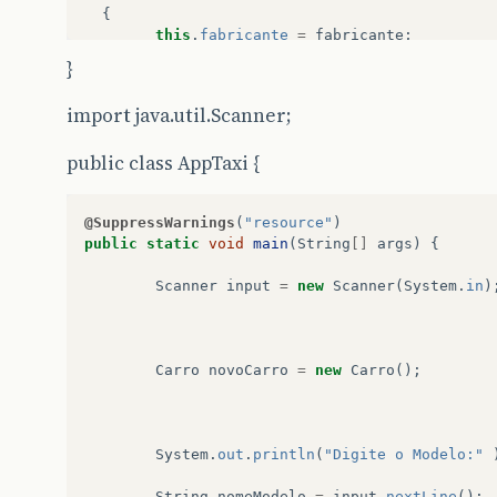
{
this
.
fabricante
=
fabricante
;
}
}
//Cor
import java.util.Scanner;
public
void
atribuiCorCarro
(
String
cor
)
public class AppTaxi {
{
this
.
cor
=
cor
;
}
@SuppressWarnings
(
"resource"
)
public
static
void
main
(
String
[]
args
)
{
//Pais
public
void
atribuipaisCarro
(
String
pais
)
Scanner
input
=
new
Scanner
(
System
.
in
)
{
this
.
pais
=
pais
;
}
Carro
novoCarro
=
new
Carro
();
//Quantidade de Portas
public
void
atribuiportasCarro
(
int
qtdPorta
System
.
out
.
println
(
"Digite o Modelo:"
{
this
.
qtdPortas
=
qtdPortas
;
String
nomeModelo
=
input
.
nextLine
();