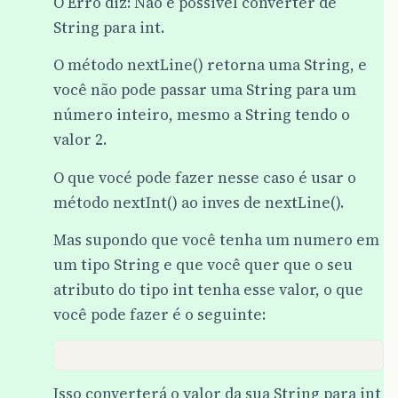
O Erro diz: Não é possivel converter de
//Ano da fabricação
String para int.
public
void
atribuianoFabriCarro
(
int
anoFab
{
O método nextLine() retorna uma String, e
this
.
anoFabri
=
anoFabri
;
você não pode passar uma String para um
}
número inteiro, mesmo a String tendo o
//Ano do Modelo
valor 2.
public
void
atribuianoModelo
(
int
anoModelo
)
O que vocé pode fazer nesse caso é usar o
{
this
.
anoModelo
=
anoModelo
;
método nextInt() ao inves de nextLine().
}
Mas supondo que você tenha um numero em
//Arcondicionado
um tipo String e que você quer que o seu
public
void
atribuiArcondicionadoCarro
(
Stri
atributo do tipo int tenha esse valor, o que
{
você pode fazer é o seguinte:
this
.
arcondicionado
=
arcondicionado
;
}
//Retorna Modelo
public
String
retornaModeloCarro
()
Isso converterá o valor da sua String para int