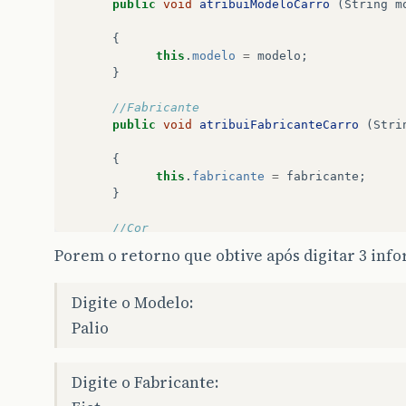
public
void
atribuiModeloCarro
(
String
m
{
this
.
modelo
=
modelo
;
}
//Fabricante
public
void
atribuiFabricanteCarro
(
Stri
{
this
.
fabricante
=
fabricante
;
}
//Cor
public
void
atribuiCorCarro
(
String
cor
)
Porem o retorno que obtive após digitar 3 info
{
this
.
cor
=
cor
;
Digite o Modelo:
}
Palio
//Pais
public
void
atribuipaisCarro
(
String
pai
Digite o Fabricante:
{