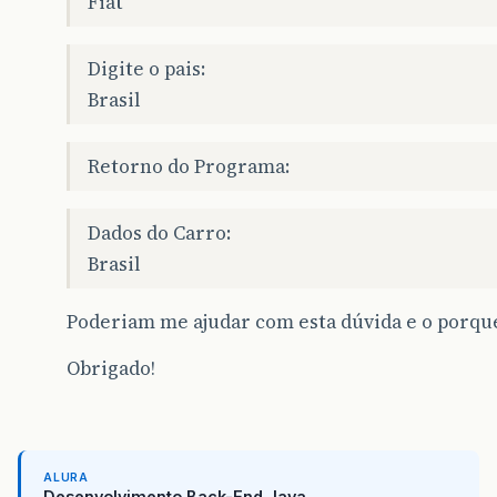
Fiat
this
.
pais
=
pais
;
}
Digite o pais:
//Quantidade de Portas
Brasil
public
void
atribuiportasCarro
(
int
qtdP
{
Retorno do Programa:
this
.
qtdPortas
=
qtdPortas
;
}
//Ano da fabricação
Dados do Carro:
public
void
atribuianoFabriCarro
(
int
an
Brasil
{
this
.
anoFabri
=
anoFabri
;
Poderiam me ajudar com esta dúvida e o porqu
}
Obrigado!
//Arcondicionado
public
void
atribuiArcondicionadoCarro
(
{
this
.
arcondicionado
=
arcondiciona
}
ALURA
Desenvolvimento Back-End Java