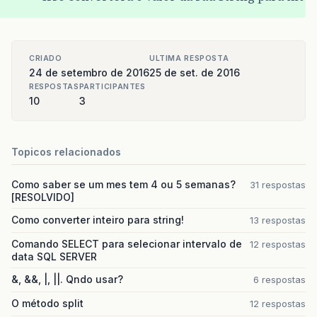
{
return
modelo
;
}
CRIADO
ULTIMA RESPOSTA
//Retorna Fabricante
24 de setembro de 2016
25 de set. de 2016
public
String
retornaFabricante
()
RESPOSTAS
PARTICIPANTES
10
3
{
return
fabricante
;
}
Topicos relacionados
//Retorna Pais
public
String
retornaPaisCarro
()
Como saber se um mes tem 4 ou 5 semanas?
31 respostas
[RESOLVIDO]
{
return
pais
;
Como converter inteiro para string!
13 respostas
}
Comando SELECT para selecionar intervalo de
12 respostas
data SQL SERVER
//Retorna Cor
public
String
retornacorCarro
()
&, &&, |, ||. Qndo usar?
6 respostas
{
O método split
12 respostas
return
cor
;