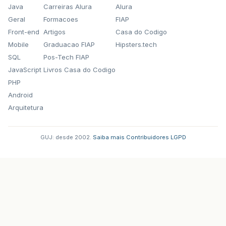
Java
Carreiras Alura
Alura
public
int
retornaAnoModeloCarro
()
Geral
Formacoes
FIAP
{
Front-end
Artigos
Casa do Codigo
return
anoModelo
;
Mobile
Graduacao FIAP
Hipsters.tech
}
SQL
Pos-Tech FIAP
JavaScript
Livros Casa do Codigo
PHP
Android
public
void
exibeDadosCarro
()
Arquitetura
{
JOptionPane
.
showMessageDialog
(
null
,
GUJ: desde 2002.
·
Saiba mais
·
Contribuidores
·
LGPD
"Modelo:"
+
retornaModeloCarro
"Fabricante:"
+
retornaFabrica
"Pais:"
+
retornaPaisCarro
()
+
"Cor:"
+
retornacorCarro
()
+
"
"Ar-Condicionado:"
+
retornaAr
"Portas:"
+
retornaQuantidadeP
"Ano de Fabricação:"
+
retorna
"Ano do Modelo:"
+
retornaAnoM
);