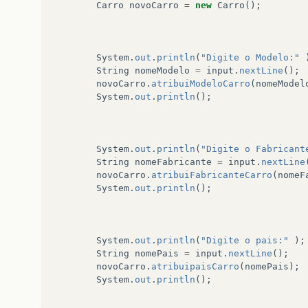
}
Carro
novoCarro
=
new
Carro
();
//Retorna Quantidade de Portas
public
String
retornaQuantidadePortasCarro
()
System
.
out
.
println
(
"Digite o Modelo:"
{
String
nomeModelo
=
input
.
nextLine
();
return
qtdPortas
;
novoCarro
.
atribuiModeloCarro
(
nomeModel
}
System
.
out
.
println
();
//Retorna Ano de Gabricação
public
String
retornaAnoFabricaçãoCarro
()
System
.
out
.
println
(
"Digite o Fabricant
{
String
nomeFabricante
=
input
.
nextLine
return
anoFabri
;
novoCarro
.
atribuiFabricanteCarro
(
nomeF
}
System
.
out
.
println
();
System
.
out
.
println
(
"Digite o pais:"
);
public
void
exibeDadosCarro
()
String
nomePais
=
input
.
nextLine
();
novoCarro
.
atribuipaisCarro
(
nomePais
);
{
System
.
out
.
println
();
JOptionPane
.
showMessageDialog
(
null
,