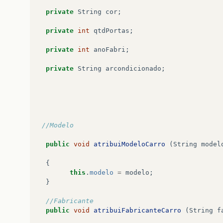
private
String
cor
;
novoCarro
.
exibeDadosCarro
();
private
int
qtdPortas
;
private
int
anoFabri
;
private
String
arcondicionado
;
}
}
//Modelo
public
void
atribuiModeloCarro
(
String
model
{
this
.
modelo
=
modelo
;
}
//Fabricante
public
void
atribuiFabricanteCarro
(
String
f