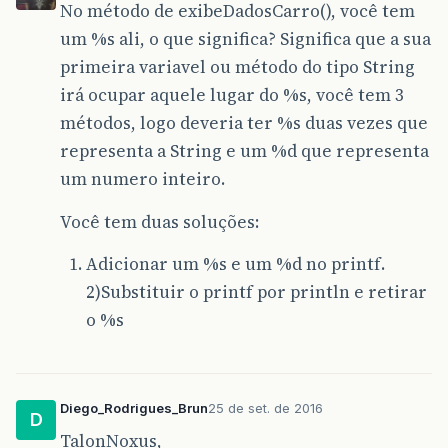
No método de exibeDadosCarro(), você tem
System
.
out
.
println
();
public
String
retornaFabricante
()
um %s ali, o que significa? Significa que a sua
{
primeira variavel ou método do tipo String
return
fabricante
;
novoCarro
.
exibeDadosCarro
();
}
irá ocupar aquele lugar do %s, você tem 3
métodos, logo deveria ter %s duas vezes que
//Retorna Pais
public
String
retornaPaisCarro
()
representa a String e um %d que representa
um numero inteiro.
{
}
return
pais
;
Você tem duas soluções:
}
//Retorna Cor
Adicionar um %s e um %d no printf.
public
String
retornacorCarro
()
2)Substituir o printf por println e retirar
{
o %s
return
cor
;
}
//Retorna Arcondicionado
Diego_Rodrigues_Brun
25 de set. de 2016
public
String
retornaArcondicionadoCarro
()
D
TalonNoxus,
{