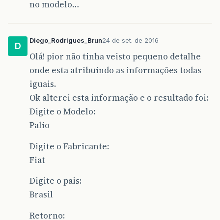
no modelo…
return
cor
;
}
//Retorna Arcondicionado
public
String
retornaArcondicionadoCarro
Diego_Rodrigues_Brun
24 de set. de 2016
{
D
return
arcondicionado
;
Olá! pior não tinha veisto pequeno detalhe
}
onde esta atribuindo as informações todas
//Retorna QUantidade de Portas
public
int
retornaQuantidadePortasCarro
(
iguais.
{
Ok alterei esta informação e o resultado foi:
return
qtdPortas
;
}
Digite o Modelo:
//Retorna Ano de Gabricação
Palio
public
int
retornaAnoFabricaçãoCarro
()
{
Digite o Fabricante:
return
anoFabri
;
}
Fiat
public
void
exibeDadosCarro
()
{
Digite o pais:
System
.
out
.
printf
(
"Dados do Carro:
}
Brasil
}
Retorno: