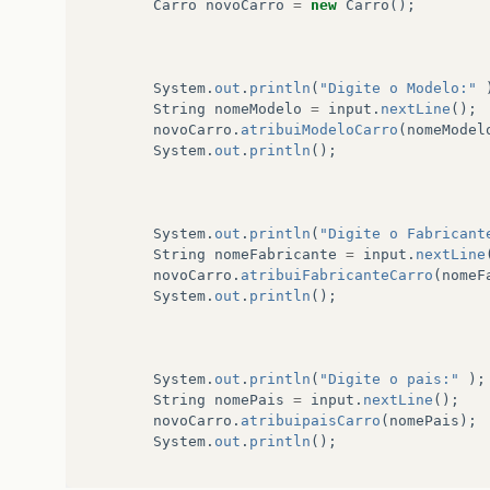
Carro
novoCarro
=
new
Carro
();
System
.
out
.
println
(
"Digite o Modelo:"
String
nomeModelo
=
input
.
nextLine
();
novoCarro
.
atribuiModeloCarro
(
nomeModel
System
.
out
.
println
();
System
.
out
.
println
(
"Digite o Fabricant
String
nomeFabricante
=
input
.
nextLine
novoCarro
.
atribuiFabricanteCarro
(
nomeF
System
.
out
.
println
();
System
.
out
.
println
(
"Digite o pais:"
);
String
nomePais
=
input
.
nextLine
();
novoCarro
.
atribuipaisCarro
(
nomePais
);
System
.
out
.
println
();