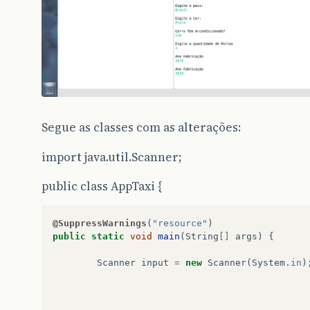
{
return
fabricante
;
}
//Retorna Pais
public
String
retornaPaisCarro
()
{
return
pais
;
Segue as classes com as alterações:
}
import java.util.Scanner;
//Retorna Cor
public
String
retornacorCarro
()
public class AppTaxi {
{
return
cor
;
}
@SuppressWarnings
(
"resource"
)
public
static
void
main
(
String
[]
args
)
{
//Retorna Arcondicionado
public
String
retornaArcondicionadoCarro
()
Scanner
input
=
new
Scanner
(
System
.
in
)
{
return
arcondicionado
;