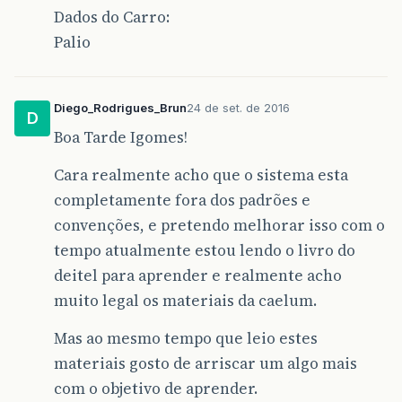
Dados do Carro:
import
java.util.Scanner
;
Palio
public
class
AppTaxi
{
Diego_Rodrigues_Brun
24 de set. de 2016
D
Boa Tarde Igomes!
@SuppressWarnings
(
"resource"
)
public
static
void
main
(
String
[]
args
)
{
Cara realmente acho que o sistema esta
completamente fora dos padrões e
Scanner
input
=
new
Scanner
(
System
convenções, e pretendo melhorar isso com o
tempo atualmente estou lendo o livro do
Carro
novoCarro
=
new
Carro
();
deitel para aprender e realmente acho
muito legal os materiais da caelum.
Mas ao mesmo tempo que leio estes
System
.
out
.
println
(
"Digite o Model
materiais gosto de arriscar um algo mais
String
nomeModelo
=
input
.
nextLine
com o objetivo de aprender.