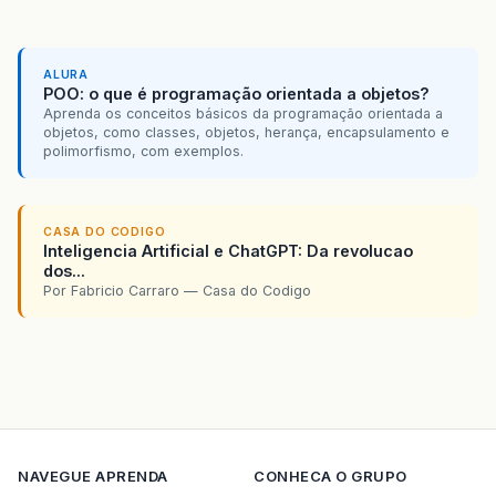
}
//Retorna Arcondicionado
public
String
retornaArcondicionadoCarro
()
ALURA
POO: o que é programação orientada a objetos?
Aprenda os conceitos básicos da programação orientada a
{
objetos, como classes, objetos, herança, encapsulamento e
return
arcondicionado
;
polimorfismo, com exemplos.
}
//Retorna Quantidade de Portas
public
int
retornaQuantidadePortasCarro
()
CASA DO CODIGO
Inteligencia Artificial e ChatGPT: Da revolucao
{
dos...
return
qtdPortas
;
Por Fabricio Carraro — Casa do Codigo
}
//Retorna Ano de Gabricação
public
int
retornaAnoFabricaçãoCarro
()
{
return
anoFabri
;
}
NAVEGUE
APRENDA
CONHECA O GRUPO
//Retorna Ano de Gabricação