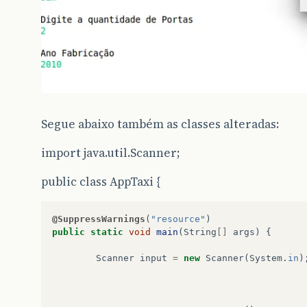
System
.
out
.
printf
(
"Dados do Carro: \n%
}
Segue abaixo também as classes alteradas:
import java.util.Scanner;
public class AppTaxi {
@SuppressWarnings
(
"resource"
)
public
static
void
main
(
String
[]
args
)
{
Scanner
input
=
new
Scanner
(
System
.
in
)