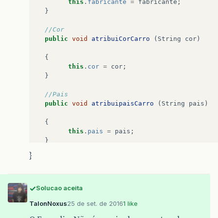
this
.
fabricante
=
fabricante
;
novoCarro
.
atribuianoFabriCarro
(
anoFabr
}
System
.
out
.
println
();
//Cor
public
void
atribuiCorCarro
(
String
cor
)
System
.
out
.
println
(
"Ano Fabricação"
);
{
int
anoModel
=
input
.
nextLine
();
this
.
cor
=
cor
;
novoCarro
.
atribuianoModelo
(
anoModel
);
}
System
.
out
.
println
();
//Pais
public
void
atribuipaisCarro
(
String
pais
)
{
novoCarro
.
exibeDadosCarro
();
this
.
pais
=
pais
;
}
}
}
//Quantidade de Portas
public
void
atribuiportasCarro
(
int
qtdPorta
{
Solucao aceita
this
.
qtdPortas
=
qtdPortas
;
TalonNoxus
25 de set. de 2016
1 like
}