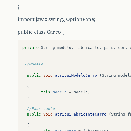
}
System
.
out
.
println
(
"Digite a Cor:"
);
String
corCarro
=
input
.
nextLine
();
import javax.swing.JOptionPane;
novoCarro
.
atribuiCorCarro
(
corCarro
);
System
.
out
.
println
();
public class Carro {
private
String
modelo
,
fabricante
,
pais
,
cor
,
System
.
out
.
println
(
"Carro Tem Arcondic
String
ar
=
input
.
nextLine
();
novoCarro
.
atribuiArcondicionadoCarro
(
a
//Modelo
System
.
out
.
println
();
public
void
atribuiModeloCarro
(
String
model
{
System
.
out
.
println
(
"Digite a quantidad
this
.
modelo
=
modelo
;
String
nPortas
=
input
.
nextLine
();
}
novoCarro
.
atribuiportasCarro
(
nPortas
);
System
.
out
.
println
();
//Fabricante
public
void
atribuiFabricanteCarro
(
String
f
System
.
out
.
println
(
"Ano Fabricação"
);
{
String
anoFabric
=
input
.
nextLine
();
this
.
fabricante
=
fabricante
;