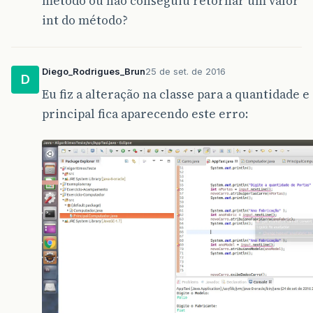
método ou não conseguiu retornar um valor
//Ano da fabricação
int do método?
public
void
atribuianoFabriCarro
(
String
ano
{
this
.
anoFabri
=
anoFabri
;
Diego_Rodrigues_Brun
25 de set. de 2016
}
D
Eu fiz a alteração na classe para a quantidade e
//Arcondicionado
principal fica aparecendo este erro:
public
void
atribuiArcondicionadoCarro
(
Stri
{
this
.
arcondicionado
=
arcondicionado
;
}
//Retorna Modelo
public
String
retornaModeloCarro
()
{
return
modelo
;
}
//Retorna Fabricante
public
String
retornaFabricante
()