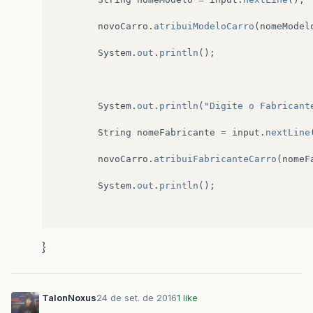
}
novoCarro
.
atribuiModeloCarro
(
nomeModel
//Ano da fabricação
public
void
atribuianoFabriCarro
(
int
anoFab
System
.
out
.
println
();
{
this
.
anoFabri
=
anoFabri
;
}
System
.
out
.
println
(
"Digite o Fabricant
//Arcondicionado
String
nomeFabricante
=
input
.
nextLine
public
void
atribuiArcondicionadoCarro
(
Stri
novoCarro
.
atribuiFabricanteCarro
(
nomeF
{
this
.
arcondicionado
=
arcondicionado
;
System
.
out
.
println
();
}
//Retorna Modelo
public
String
retornaModeloCarro
()
System
.
out
.
println
(
"Digite o pais:"
);
}
{
String
nomePais
=
input
.
nextLine
();
return
modelo
;
}
novoCarro
.
atribuipaisCarro
(
nomePais
);
TalonNoxus
24 de set. de 2016
1 like
//Retorna Fabricante