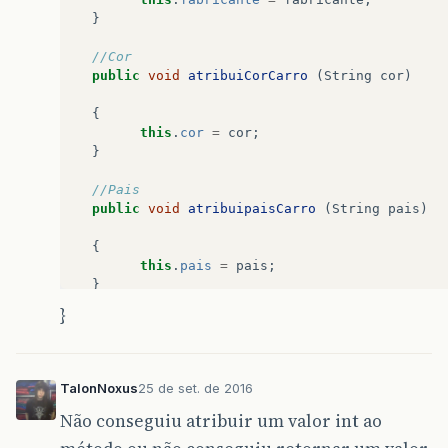
novoCarro
.
atribuianoFabriCarro
(
anoFabr
}
System
.
out
.
println
();
//Cor
public
void
atribuiCorCarro
(
String
cor
)
{
this
.
cor
=
cor
;
novoCarro
.
exibeDadosCarro
();
}
}
//Pais
public
void
atribuipaisCarro
(
String
pais
)
{
this
.
pais
=
pais
;
}
}
//Quantidade de Portas
public
void
atribuiportasCarro
(
String
qtdPo
{
TalonNoxus
25 de set. de 2016
this
.
qtdPortas
=
qtdPortas
;
Não conseguiu atribuir um valor int ao
}