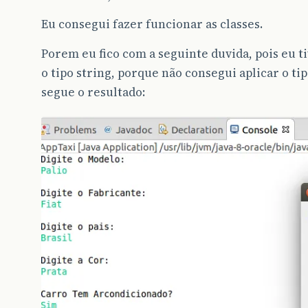
return
arcondicionado
;
Eu consegui fazer funcionar as classes.
}
Porem eu fico com a seguinte duvida, pois eu ti
//Retorna QUantidade de Portas
public
int
retornaQuantidadePortasCarro
()
o tipo string, porque não consegui aplicar o ti
segue o resultado:
{
return
qtdPortas
;
}
//Retorna Ano de Gabricação
public
int
retornaAnoFabricaçãoCarro
()
{
return
anoFabri
;
}
public
void
exibeDadosCarro
()
{