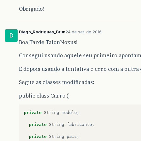
novoCarro
.
atribuiModeloCarro
(
nomeM
Obrigado!
System
.
out
.
println
();
Diego_Rodrigues_Brun
24 de set. de 2016
D
System
.
out
.
println
(
"Digite o Fabri
Boa Tarde TalonNoxus!
String
nomeFabricante
=
input
.
next
Consegui usando aquele seu primeiro apontam
novoCarro
.
atribuiModeloCarro
(
nomeF
E depois usando a tentativa e erro com a outra 
System
.
out
.
println
();
Segue as classes modificadas:
public class Carro {
System
.
out
.
println
(
"Digite o pais:
String
nomePais
=
input
.
nextLine
()
private
String
modelo
;
novoCarro
.
atribuiModeloCarro
(
nomeP
private
String
fabricante
;
System
.
out
.
println
();
private
String
pais
;