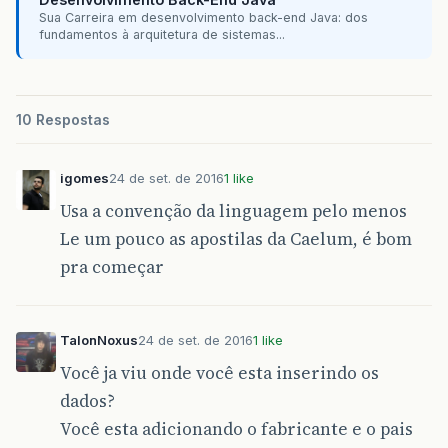
Sua Carreira em desenvolvimento back-end Java: dos
//Retorna Modelo
fundamentos à arquitetura de sistemas...
public
String
retornaModeloCarro
()
{
return
modelo
;
}
10 Respostas
//Retorna Fabricante
public
String
retornaFabricante
()
igomes
24 de set. de 2016
1 like
Usa a convenção da linguagem pelo menos
{
return
fabricante
;
Le um pouco as apostilas da Caelum, é bom
}
pra começar
//Retorna Pais
public
String
retornaPaisCarro
()
TalonNoxus
24 de set. de 2016
1 like
{
return
pais
;
Você ja viu onde você esta inserindo os
}
dados?
//Retorna Cor
public
String
retornacorCarro
()
Você esta adicionando o fabricante e o pais
{