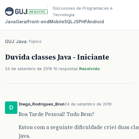
Discussoes de Programacao e
ARQUIVO
Tecnologia
Java
Geral
Front‑end
Mobile
SQL
JS
PHP
Android
GUJ
/
Java
/
Topico
Duvida classes Java - Iniciante
24 de setembro de 2016
10 respostas
Resolvido
Diego_Rodrigues_Brun
24 de setembro de 2016
D
Boa Tarde Pessoal! Tudo Bem?
Estou com a seguinte dificuldade criei duas cl
Java.