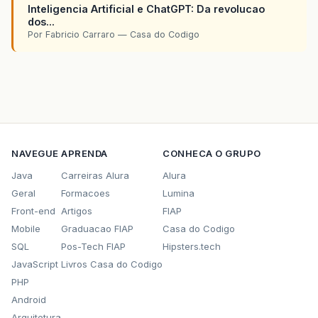
Inteligencia Artificial e ChatGPT: Da revolucao
dos...
Por Fabricio Carraro — Casa do Codigo
NAVEGUE
APRENDA
CONHECA O GRUPO
Java
Carreiras Alura
Alura
Geral
Formacoes
Lumina
Front-end
Artigos
FIAP
Mobile
Graduacao FIAP
Casa do Codigo
SQL
Pos-Tech FIAP
Hipsters.tech
JavaScript
Livros Casa do Codigo
PHP
Android
Arquitetura