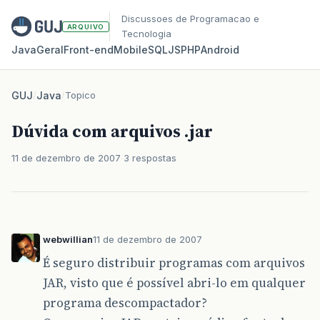
Discussoes de Programacao e
ARQUIVO
Tecnologia
Java
Geral
Front‑end
Mobile
SQL
JS
PHP
Android
GUJ
/
Java
/
Topico
Dúvida com arquivos .jar
11 de dezembro de 2007
3 respostas
webwillian
11 de dezembro de 2007
É seguro distribuir programas com arquivos
JAR, visto que é possível abri-lo em qualquer
programa descompactador?