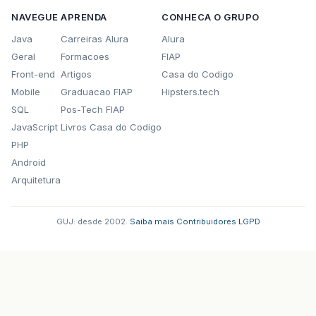
NAVEGUE
APRENDA
CONHECA O GRUPO
Java
Carreiras Alura
Alura
Geral
Formacoes
FIAP
Front-end
Artigos
Casa do Codigo
Mobile
Graduacao FIAP
Hipsters.tech
SQL
Pos-Tech FIAP
JavaScript
Livros Casa do Codigo
PHP
Android
Arquitetura
GUJ: desde 2002.
·
Saiba mais
·
Contribuidores
·
LGPD