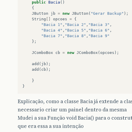
public
Bacia
()
{
JButton
jb
=
new
JButton
(
"Gerar Backup"
);
String
[]
opcoes
=
{
"Bacia 1"
,
"Bacia 2"
,
"Bacia 3"
,
"Bacia 4"
,
"Bacia 5"
,
"Bacia 6"
,
"Bacia 7"
,
"Bacia 8"
,
"Bacia 9"
};
JComboBox
cb
=
new
JComboBox
(
opcoes
);
add
(
jb
);
add
(
cb
);
}
}
Explicação, como a classe Bacia já extende a cla
necessario criar um painel dentro da mesma
Mudei a sua Função void Bacia() para o construt
que era essa a sua intenção