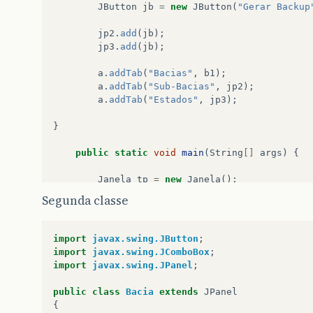
JButton
jb
=
new
JButton
(
"Gerar Backup
jp2
.
add
(
jb
);
jp3
.
add
(
jb
);
a
.
addTab
(
"Bacias"
,
b1
);
a
.
addTab
(
"Sub-Bacias"
,
jp2
);
a
.
addTab
(
"Estados"
,
jp3
);
}
public
static
void
main
(
String
[]
args
)
{
Janela
tp
=
new
Janela
();
tp
.
setDefaultCloseOperation
(
JFrame
.
EXI
Segunda classe
tp
.
setVisible
(
true
);
tp
.
setSize
(
300
,
300
);
import
javax.swing.JButton
;
}
import
javax.swing.JComboBox
;
}
import
javax.swing.JPanel
;
public
class
Bacia
extends
JPanel
{