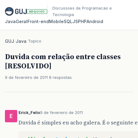
Discussoes de Programacao e
ARQUIVO
Tecnologia
Java
Geral
Front‑end
Mobile
SQL
JS
PHP
Android
GUJ
/
Java
/
Topico
Duvida com relação entre classes
[RESOLVIDO]
9 de fevereiro de 2011
8 respostas
Erick_Felix
9 de fevereiro de 2011
E
Duvida é simples eu acho galera. É o seguinte e