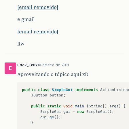
[email removido]
e gmail
[email removido]
flw
Erick_Felix
10 de fev. de 2011
E
Aproveitando o tópico aqui xD
public
class
SimpleGui
implements
ActionListen
JButton
button
;
public
static
void
main
(
String
[]
args
)
{
SimpleGui
gui
=
new
SimpleGui
();
gui
.
go
();
}