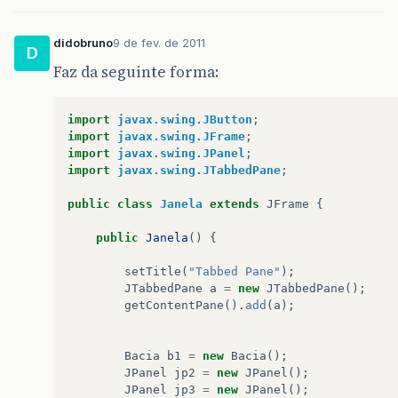
didobruno
9 de fev. de 2011
D
Faz da seguinte forma:
import
javax.swing.JButton
;
import
javax.swing.JFrame
;
import
javax.swing.JPanel
;
import
javax.swing.JTabbedPane
;
public
class
Janela
extends
JFrame
{
public
Janela
()
{
setTitle
(
"Tabbed Pane"
);
JTabbedPane
a
=
new
JTabbedPane
();
getContentPane
().
add
(
a
);
Bacia
b1
=
new
Bacia
();
JPanel
jp2
=
new
JPanel
();
JPanel
jp3
=
new
JPanel
();