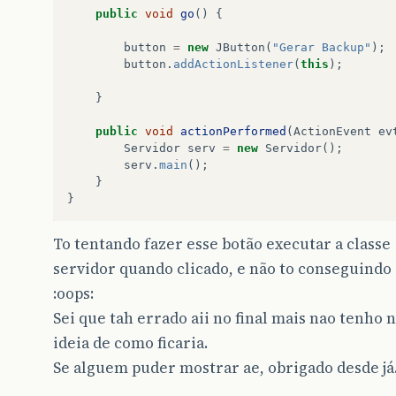
public
void
go
()
{
button
=
new
JButton
(
"Gerar Backup"
);
button
.
addActionListener
(
this
);
}
public
void
actionPerformed
(
ActionEvent
ev
Servidor
serv
=
new
Servidor
();
serv
.
main
();
}
}
To tentando fazer esse botão executar a classe
servidor quando clicado, e não to conseguindo 
:oops:
Sei que tah errado aii no final mais nao tenho
ideia de como ficaria.
Se alguem puder mostrar ae, obrigado desde já