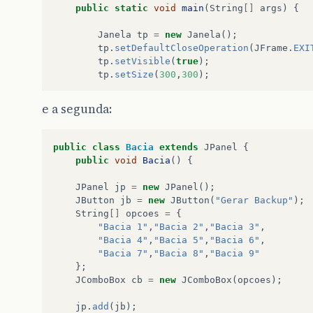
public
static
void
main
(
String
[]
args
)
{
Janela
tp
=
new
Janela
();
tp
.
setDefaultCloseOperation
(
JFrame
.
EXI
tp
.
setVisible
(
true
);
tp
.
setSize
(
300
,
300
);
}
e a segunda:
}
public
class
Bacia
extends
JPanel
{
public
void
Bacia
()
{
JPanel
jp
=
new
JPanel
();
JButton
jb
=
new
JButton
(
"Gerar Backup"
);
String
[]
opcoes
=
{
"Bacia 1"
,
"Bacia 2"
,
"Bacia 3"
,
"Bacia 4"
,
"Bacia 5"
,
"Bacia 6"
,
"Bacia 7"
,
"Bacia 8"
,
"Bacia 9"
};
JComboBox
cb
=
new
JComboBox
(
opcoes
);
jp
.
add
(
jb
);