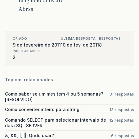
Brigadão di nv xD
Abrss
CRIADO
ULTIMA RESPOSTA
RESPOSTAS
9 de fevereiro de 2011
10 de fev. de 2011
8
PARTICIPANTES
2
Topicos relacionados
Como saber se um mes tem 4 ou 5 semanas?
31 respostas
[RESOLVIDO]
Como converter inteiro para string!
13 respostas
Comando SELECT para selecionar intervalo de
12 respostas
data SQL SERVER
&, &&, |, ||. Qndo usar?
6 respostas