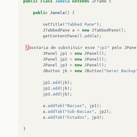
public
class
Janela
extends
JFrame
{
public
Janela
()
{
setTitle
(
"Tabbed Pane"
);
JTabbedPane
a
=
new
JTabbedPane
();
getContentPane
().
add
(
a
);
\
Gostaria
de
substituir
esse
"jp1"
pelo
JPane
JPanel
jp1
=
new
JPanel
();
JPanel
jp2
=
new
JPanel
();
JPanel
jp3
=
new
JPanel
();
JButton
jb
=
new
JButton
(
"Gerar Backup
jp1
.
add
(
jb
);
jp2
.
add
(
jb
);
jp3
.
add
(
jb
);
a
.
addTab
(
"Bacias"
,
jp1
);
a
.
addTab
(
"Sub-Bacias"
,
jp2
);
a
.
addTab
(
"Estados"
,
jp3
);
}