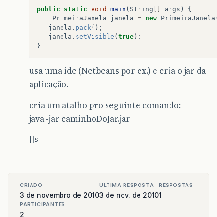
public
static
void
main
(
String
[]
args
)
{
PrimeiraJanela
janela
=
new
PrimeiraJanela
janela
.
pack
();
janela
.
setVisible
(
true
);
}
usa uma ide (Netbeans por ex.) e cria o jar da
aplicação.
cria um atalho pro seguinte comando:
java -jar caminhoDoJar.jar
[]s
CRIADO
ULTIMA RESPOSTA
RESPOSTAS
3 de novembro de 2010
3 de nov. de 2010
1
PARTICIPANTES
2