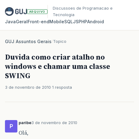
Discussoes de Programacao e
ARQUIVO
Tecnologia
Java
Geral
Front‑end
Mobile
SQL
JS
PHP
Android
GUJ
/
Assuntos Gerais
/
Topico
Duvida como criar atalho no
windows e chamar uma classe
SWING
3 de novembro de 2010
1 resposta
paribe
3 de novembro de 2010
P
Olá,