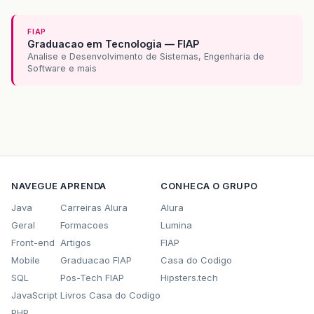
FIAP
Graduacao em Tecnologia — FIAP
Analise e Desenvolvimento de Sistemas, Engenharia de
Software e mais
NAVEGUE
APRENDA
CONHECA O GRUPO
Java
Carreiras Alura
Alura
Geral
Formacoes
Lumina
Front-end
Artigos
FIAP
Mobile
Graduacao FIAP
Casa do Codigo
SQL
Pos-Tech FIAP
Hipsters.tech
JavaScript
Livros Casa do Codigo
PHP