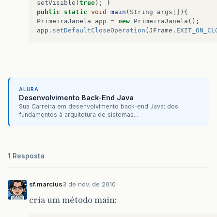
setVisible
(
true
);
}
public
static
void
main
(
String
args
[]
){
PrimeiraJanela
app
=
new
PrimeiraJanela
();
app
.
setDefaultCloseOperation
(
JFrame
.
EXIT_ON_CL
ALURA
Desenvolvimento Back-End Java
Sua Carreira em desenvolvimento back-end Java: dos
fundamentos à arquitetura de sistemas...
1 Resposta
sf.marcius
3 de nov. de 2010
cria um método main: