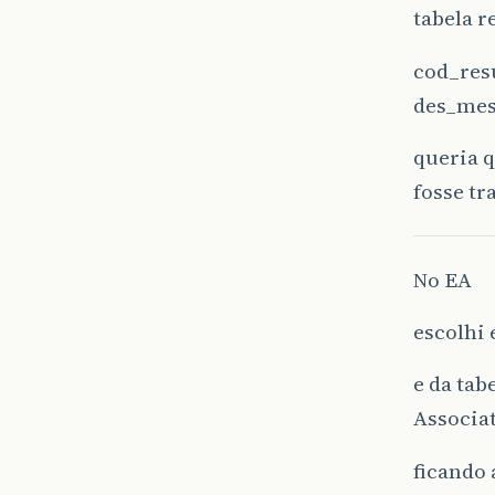
tabela 
cod_re
des_mes
queria 
fosse tr
No EA
escolhi 
e da ta
Associa
ficando