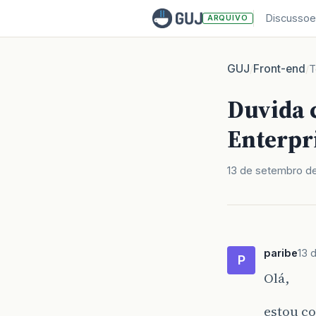
Discussoe
ARQUIVO
GUJ
Front-end
/
/
T
Duvida 
Enterpr
13 de setembro d
paribe
13 
P
Olá,
estou c