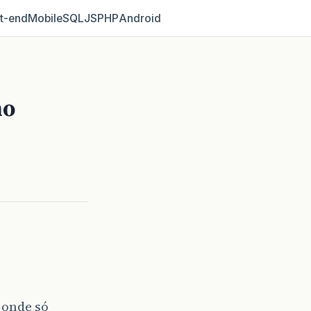
t‑end
Mobile
SQL
JS
PHP
Android
no
 onde só