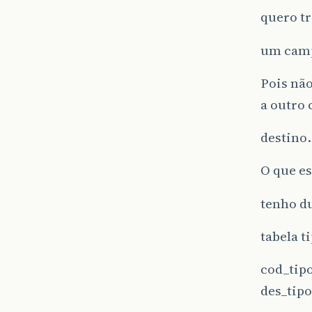
quero tr
um camp
Pois não
a outro 
destino.
O que e
tenho du
tabela 
cod_tip
des_tip