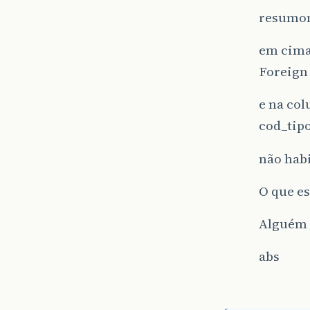
resumome
em cima 
Foreign
e na col
cod_tip
não habi
O que e
Alguém 
abs