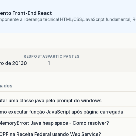
ento Front-End React
mponente à liderança técnica! HTML/CSS/JavaScript fundamental, 
RESPOSTAS
PARTICIPANTES
ro de 2013
0
1
nados
utar uma classe java pelo prompt do windows
o executar função JavaScript após página carregada
MemoryError: Java heap space - Como resolver?
CPF na Receita Federal usando Web Service?