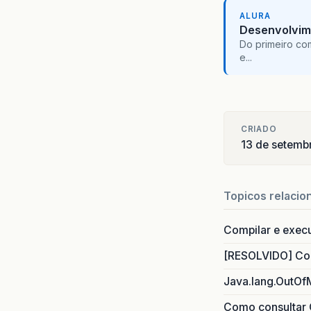
ALURA
Desenvolvim
Do primeiro co
e...
CRIADO
13 de setemb
Topicos relacio
Compilar e exec
[RESOLVIDO] Com
Java.lang.OutOf
Como consultar 