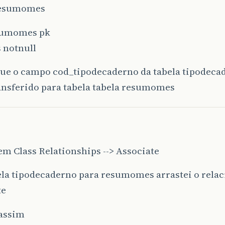
resumomes
sumomes pk
 notnull
que o campo cod_tipodecaderno da tabela tipodeca
ansferido para tabela tabela resumomes
em Class Relationships --> Associate
bela tipodecaderno para resumomes arrastei o rel
te
 assim