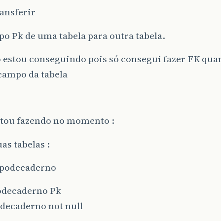
ansferir
o Pk de uma tabela para outra tabela.
 estou conseguindo pois só consegui fazer FK qua
campo da tabela
stou fazendo no momento :
as tabelas :
tipodecaderno
odecaderno Pk
odecaderno not null