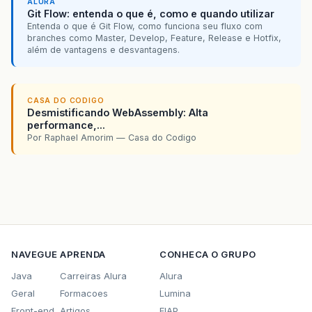
ALURA
Git Flow: entenda o que é, como e quando utilizar
Entenda o que é Git Flow, como funciona seu fluxo com
branches como Master, Develop, Feature, Release e Hotfix,
além de vantagens e desvantagens.
CASA DO CODIGO
Desmistificando WebAssembly: Alta
performance,...
Por Raphael Amorim — Casa do Codigo
NAVEGUE
APRENDA
CONHECA O GRUPO
Java
Carreiras Alura
Alura
Geral
Formacoes
Lumina
Front-end
Artigos
FIAP