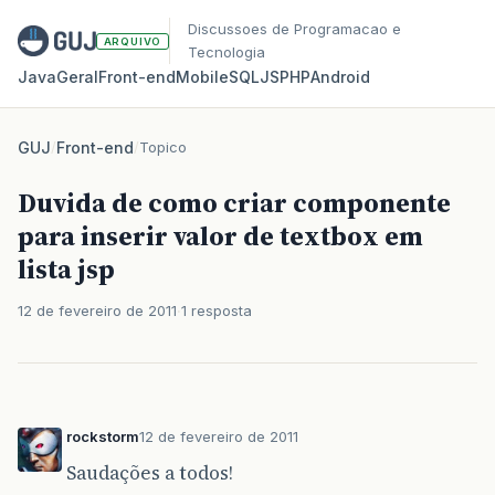
Discussoes de Programacao e
ARQUIVO
Tecnologia
Java
Geral
Front‑end
Mobile
SQL
JS
PHP
Android
GUJ
/
Front-end
/
Topico
Duvida de como criar componente
para inserir valor de textbox em
lista jsp
12 de fevereiro de 2011
1 resposta
rockstorm
12 de fevereiro de 2011
Saudações a todos!