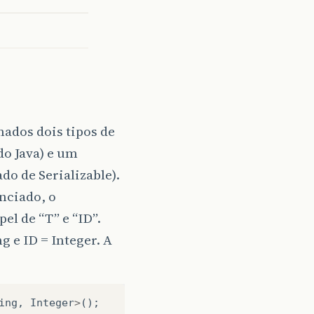
ados dois tipos de
do Java) e um
o de Serializable).
nciado, o
el de “T” e “ID”.
 e ID = Integer. A
ing
,
Integer
>
();