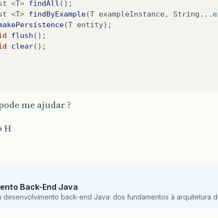
st
<
T
>
findAll
();
st
<
T
>
findByExample
(
T
exampleInstance
,
String
...
e
makePersistence
(
T
entity
);
id
flush
();
id
clear
();
pode me ajudar ?
o H
ento Back-End Java
m desenvolvimento back-end Java: dos fundamentos à arquitetura de