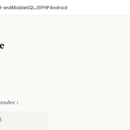
t‑end
Mobile
SQL
JS
PHP
Android
e
ender :
{