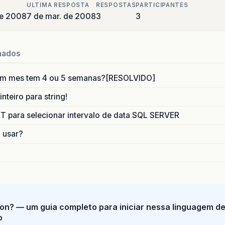
ULTIMA RESPOSTA
RESPOSTAS
PARTICIPANTES
de 2008
7 de mar. de 2008
3
3
nados
um mes tem 4 ou 5 semanas?[RESOLVIDO]
nteiro para string!
para selecionar intervalo de data SQL SERVER
o usar?
on? — um guia completo para iniciar nessa linguagem d
o