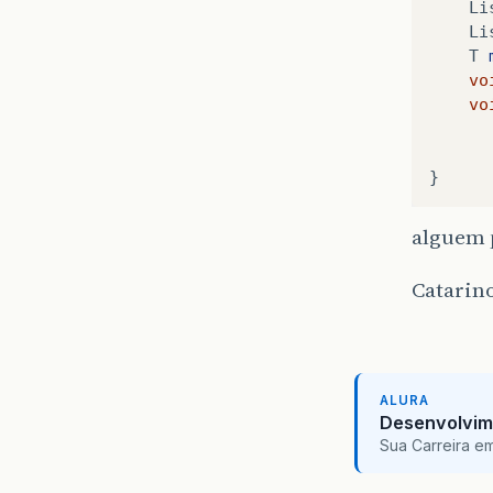
Li
Li
T
vo
vo
}
alguem 
Catarin
ALURA
Desenvolvim
Sua Carreira e