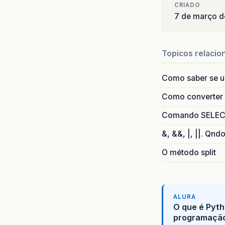
CRIADO
7 de março 
Topicos relacio
Como saber se 
Como converter i
Comando SELECT 
&, &&, |, ||. Qnd
O método split
ALURA
O que é Pyth
programaçã