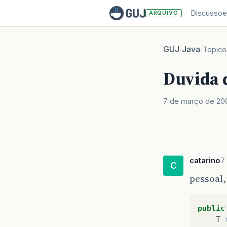
Discussoe
ARQUIVO
GUJ
Java
/
/
Topico
Duvida d
7 de março de 20
catarino
7
C
pessoal,
public
T