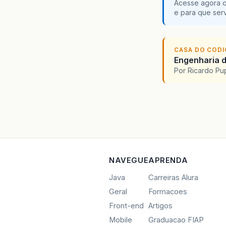
Acesse agora o
e para que serv
CASA DO COD
Engenharia d
Por Ricardo P
NAVEGUE
APRENDA
Java
Carreiras Alura
Geral
Formacoes
Front-end
Artigos
Mobile
Graduacao FIAP