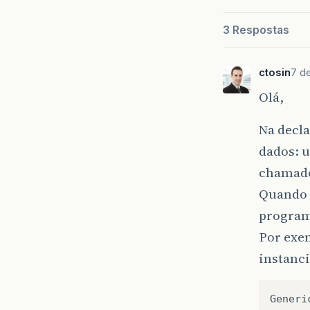
3 Respostas
ctosin
7 d
Olá,
Na decla
dados: u
chamado 
Quando 
programa
Por exem
instanci
Generi