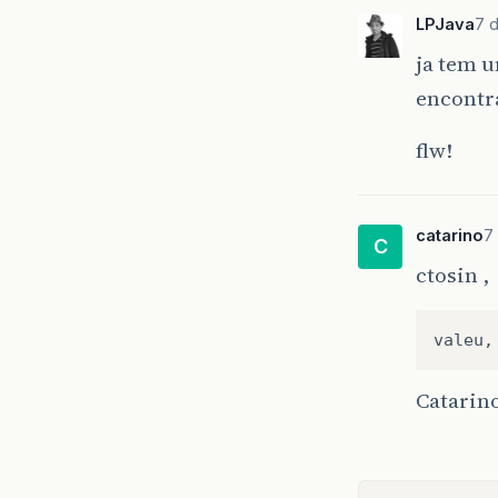
LPJava
7 
ja tem u
encontr
flw!
catarino
7
C
ctosin ,
valeu
,
Catarin