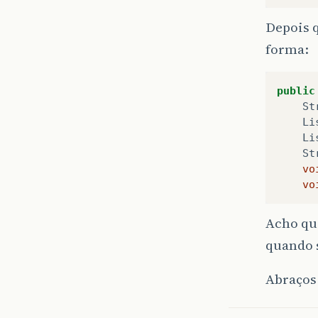
Depois q
forma:
public
St
Li
Li
St
vo
vo
Acho que
quando 
Abraços