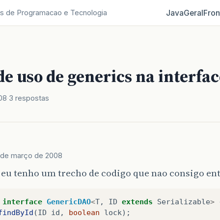
Java
Geral
Fron
s de Programacao e Tecnologia
e uso de generics na interfac
08
3 respostas
 de março de 2008
 eu tenho um trecho de codigo que nao consigo ent
interface
GenericDAO
<
T
,
ID
extends
Serializable
>
findById
(
ID
id
,
boolean
lock
);