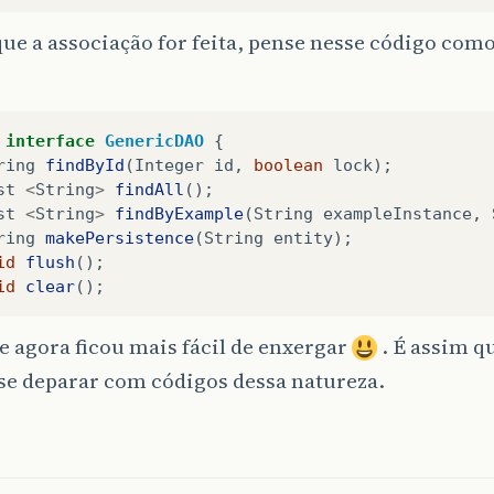
ue a associação for feita, pense nesse código como 
interface
GenericDAO
{
ring
findById
(
Integer
id
,
boolean
lock
);
st
<
String
>
findAll
();
st
<
String
>
findByExample
(
String
exampleInstance
,
ring
makePersistence
(
String
entity
);
id
flush
();
id
clear
();
 agora ficou mais fácil de enxergar
. É assim q
se deparar com códigos dessa natureza.