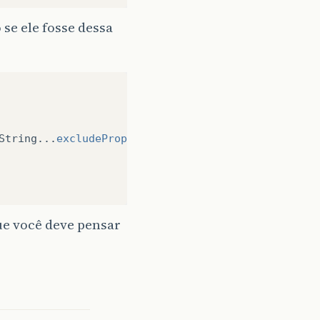
se ele fosse dessa
String
...
excludeProperty
);
ue você deve pensar