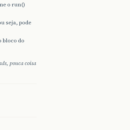
me o run()
ou seja, pode
o bloco do
ads, pouca coisa