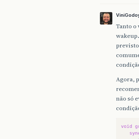
ViniGodo
Tanto o
wakeup. 
previsto
comumen
condiçã
Agora, p
recomend
não só 
condição
void
g
syn