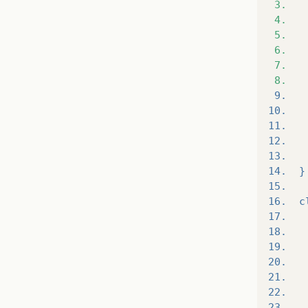
3.
4.
5.
6.
7.
8.
 9.   
10.   
11.   
12.   
13.   
14.  }
15.  
16.  c
17.   
18.   
19.   
20.   
21.   
22.   
23.   