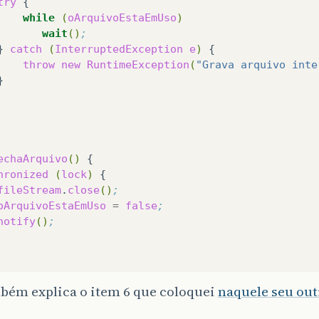
try
while
(
oArquivoEstaEmUso
)
wait
()
;
}
catch
(
InterruptedException
e
)
throw
new
RuntimeException
(
"Grava arquivo inte
echaArquivo
()
hronized
(
lock
)
fileStream
.
close
()
;
oArquivoEstaEmUso
=
false
;
notify
()
;
mbém explica o item 6 que coloquei
naquele seu out