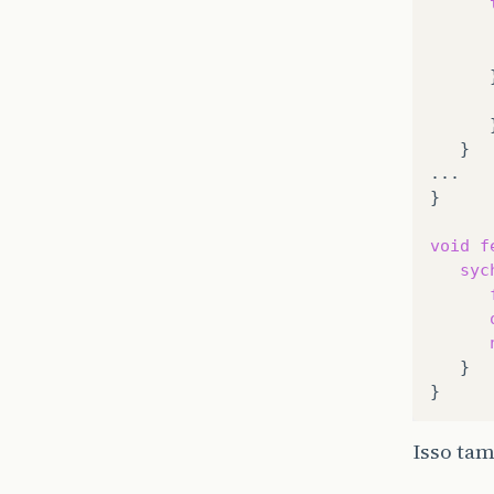
}

...

}

void
f
syc
}

Isso ta