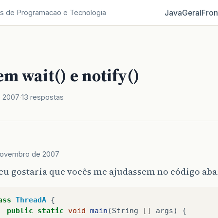
Java
Geral
Fron
s de Programacao e Tecnologia
m wait() e notify()
e 2007
13 respostas
novembro de 2007
 eu gostaria que vocês me ajudassem no código ab
ass
ThreadA
{
public
static
void
main
(
String
[]
args
)
{