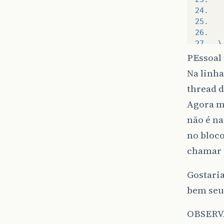
24.   
25.   
26.   
27.  }
PEssoal 
Na linh
thread d
Agora mi
não é na
no bloco
chamar o
Gostari
bem seu 
OBSERV