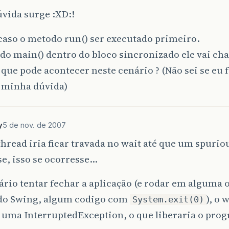
vida surge :XD:!
caso o metodo run() ser executado primeiro.
do main() dentro do bloco sincronizado ele vai c
o que pode acontecer neste cenário ? (Não sei se eu 
a minha dúvida)
y
5 de nov. de 2007
hread iria ficar travada no wait até que um spuri
e, isso se ocorresse…
ário tentar fechar a aplicação (e rodar em alguma 
do Swing, algum codigo com
), o
System.exit(0)
 uma InterruptedException, o que liberaria o pro