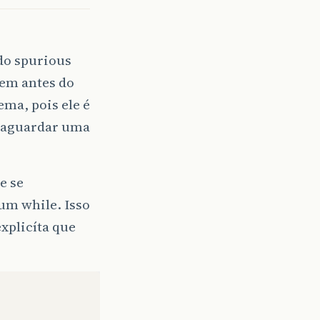
do spurious
rem antes do
ema, pois ele é
 aguardar uma
e se
um while. Isso
xplicíta que