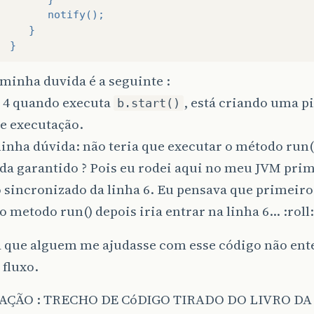
        notify();
     }
  }
minha duvida é a seguinte :
a 4 quando executa
, está criando uma p
b.start()
e executação.
nha dúvida: não teria que executar o método run(
da garantido ? Pois eu rodei aqui no meu JVM prim
 sincronizado da linha 6. Eu pensava que primeiro 
 metodo run() depois iria entrar na linha 6… :roll:
a que alguem me ajudasse com esse código não ent
fluxo.
AÇÃO : TRECHO DE CóDIGO TIRADO DO LIVRO DA