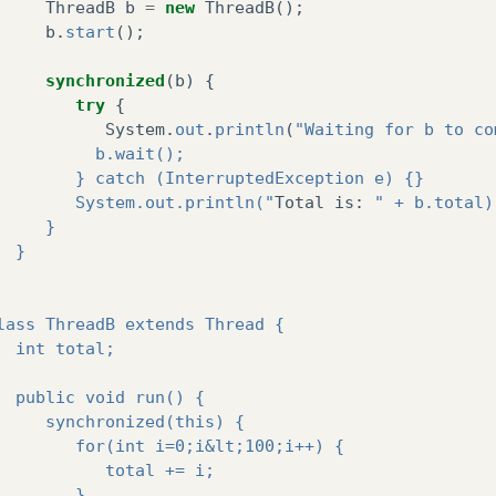
ThreadB
b
=
new
ThreadB
();
b
.
start
();
synchronized
(
b
)
{
try
{
System
.
out
.
println
(
"Waiting for b to co
          b.wait();
        } catch (InterruptedException e) {}
        System.out.println("
Total
is
:
" + b.total)
     }
  }
lass ThreadB extends Thread {   
  int total;
  
  public void run() {
     synchronized(this) {
        for(int i=0;i&lt;100;i++) {
           total += i;
        }