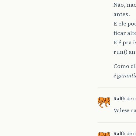
Não, não
antes.
E ele po
ficar al
E é pra 
run() an
Como di
é garanti
Raff
5 de n
Valew c
Raff
5 de n