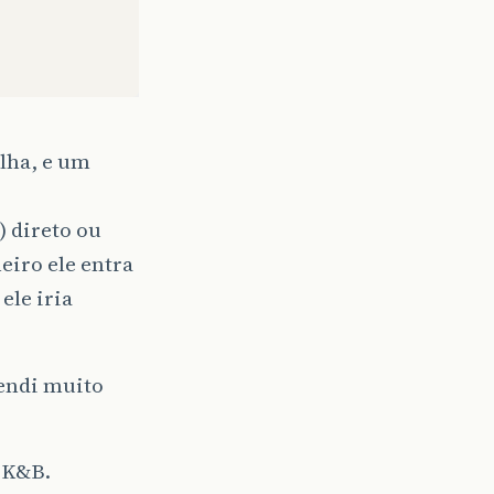
ilha, e um
) direto ou
eiro ele entra
ele iria
endi muito
 K&B.