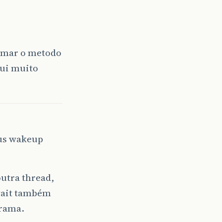
hamar o metodo
fui muito
ous wakeup
outra thread,
 wait também
grama.