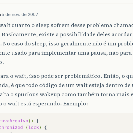
y
5 de nov. de 2007
 wait quanto o sleep sofrem desse problema chama
Basicamente, existe a possibilidade deles acorda
. No caso do sleep, isso geralmente não é um probl
te usado para implementar uma pausa, não para
o.
ara o wait, isso pode ser problemático. Então, o qu
a, é que todo código de um wait esteja dentro de 
evita o spurious wakeup como também torna mais e
 o wait está esperando. Exemplo:
ravaArquivo
()
chronized
(
lock
)