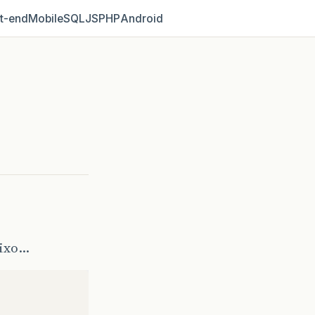
t‑end
Mobile
SQL
JS
PHP
Android
aixo…