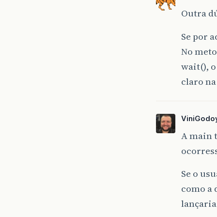
Outra dú
Se por a
No meto
wait(), 
claro n
ViniGodo
A main t
ocorress
Se o usu
como a 
lançaria