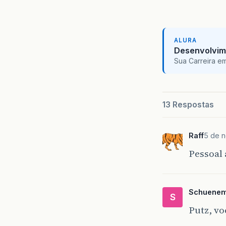
ALURA
Desenvolvim
Sua Carreira e
13 Respostas
Raff
5 de n
Pessoal 
Schuene
S
Putz, vo