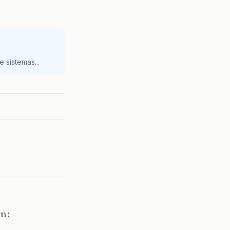
 sistemas...
en: