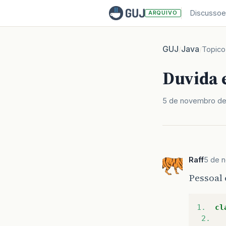
Discussoe
ARQUIVO
GUJ
Java
/
/
Topico
Duvida e
5 de novembro d
Raff
5 de 
Pessoal
1.
cl
2.