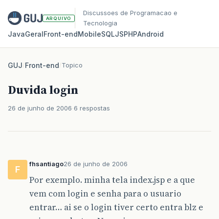
Discussoes de Programacao e
ARQUIVO
Tecnologia
Java
Geral
Front‑end
Mobile
SQL
JS
PHP
Android
GUJ
/
Front-end
/
Topico
Duvida login
26 de junho de 2006
6 respostas
fhsantiago
26 de junho de 2006
F
Por exemplo. minha tela index.jsp e a que
vem com login e senha para o usuario
entrar… ai se o login tiver certo entra blz e