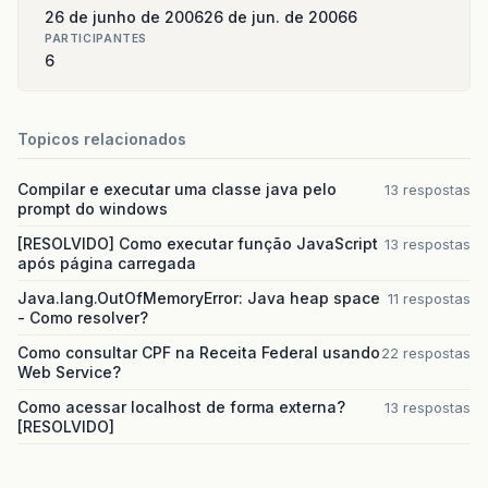
26 de junho de 2006
26 de jun. de 2006
6
PARTICIPANTES
6
Topicos relacionados
Compilar e executar uma classe java pelo
13 respostas
prompt do windows
[RESOLVIDO] Como executar função JavaScript
13 respostas
após página carregada
Java.lang.OutOfMemoryError: Java heap space
11 respostas
- Como resolver?
Como consultar CPF na Receita Federal usando
22 respostas
Web Service?
Como acessar localhost de forma externa?
13 respostas
[RESOLVIDO]