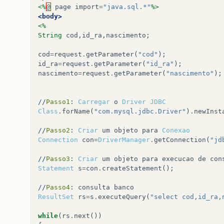
<%
@
page
import
=
"java.sql.*"
%>
<body>
<%
String
cod
,
id_ra
,
nascimento
;
cod
=
request
.
getParameter
(
"cod"
);
id_ra
=
request
.
getParameter
(
"id_ra"
);
nascimento
=
request
.
getParameter
(
"nascimento"
);
//
Passo1
:
Carregar
o
Driver
JDBC
Class
.
forName
(
"com.mysql.jdbc.Driver"
)
.
newInst
//
Passo2
:
Criar
um
objeto
para
Conexao
Connection
con
=
DriverManager
.
getConnection
(
"jd
//
Passo3
:
Criar
um
objeto
para
execucao
de
con
Statement
s
=
con
.
createStatement
();
//
Passo4
:
consulta
banco
ResultSet
rs
=
s
.
executeQuery
(
"select cod,id_ra,
while
(
rs
.
next
())