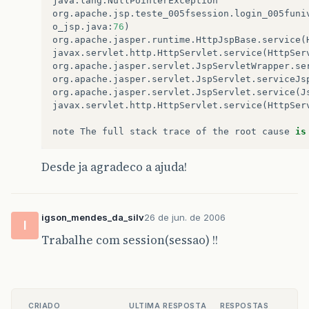
java
.
lang
.
NullPointerException
org
.
apache
.
jsp
.
teste_005fsession
.
login_005funi
o_jsp
.
java
:
76
)
org
.
apache
.
jasper
.
runtime
.
HttpJspBase
.
service
(
javax
.
servlet
.
http
.
HttpServlet
.
service
(
HttpSer
org
.
apache
.
jasper
.
servlet
.
JspServletWrapper
.
se
org
.
apache
.
jasper
.
servlet
.
JspServlet
.
serviceJs
org
.
apache
.
jasper
.
servlet
.
JspServlet
.
service
(
J
javax
.
servlet
.
http
.
HttpServlet
.
service
(
HttpSer
note
The
full
stack
trace
of
the
root
cause
is
Desde ja agradeco a ajuda!
igson_mendes_da_silv
26 de jun. de 2006
I
Trabalhe com session(sessao) !!
CRIADO
ULTIMA RESPOSTA
RESPOSTAS