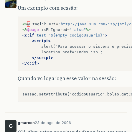
Um exemplo com sessão:
<%
@
taglib
uri
=
"http://java.sun.com/jsp/jstl/c
<%
@page
isELIgnored
=
"false"
%>
<c:if
test=
"${empty codigoUsuario}"
>
<script>
alert("Para
acessar
o
sistema
é
precis
</script>
</c:if>
Quando vc loga joga esse valor na sessão:
gmarcon
23 de ago. de 2006
G