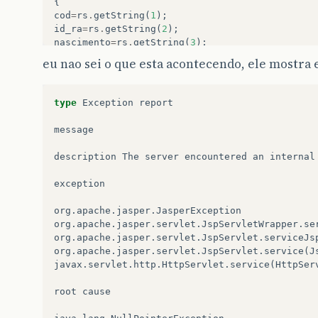
{
cod
=
rs
.
getString
(
1
);
id_ra
=
rs
.
getString
(
2
);
nascimento
=
rs
.
getString
(
3
);
}
eu nao sei o que esta acontecendo, ele mostra 
if
(
cod
.
equals
(
cod
)
&&
id_ra
.
equals
(
id_ra
)
&&
n
{
type
Exception
report
out
.
println
(
"Universitario logado com sucesso!
session
.
putValue
(
"Login_Universitario"
,
id_ra
)
message
session
.
putValue
(
"Senha_Universitario"
,
nascim
}
description
The
server
encountered
an
internal
else
{
exception
out
.
println
(
"Login ou senha inválidos!!"
);
}
org
.
apache
.
jasper
.
JasperException
org
.
apache
.
jasper
.
servlet
.
JspServletWrapper
.
se
%>
org
.
apache
.
jasper
.
servlet
.
JspServlet
.
serviceJs
</body>
org
.
apache
.
jasper
.
servlet
.
JspServlet
.
service
(
J
</html>
javax
.
servlet
.
http
.
HttpServlet
.
service
(
HttpSer
root
cause