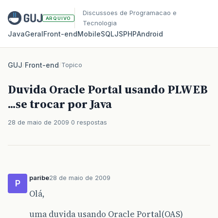
Discussoes de Programacao e
ARQUIVO
Tecnologia
Java
Geral
Front‑end
Mobile
SQL
JS
PHP
Android
GUJ
/
Front-end
/
Topico
Duvida Oracle Portal usando PLWEB
...se trocar por Java
28 de maio de 2009
0 respostas
paribe
28 de maio de 2009
P
Olá,
uma duvida usando Oracle Portal(OAS)