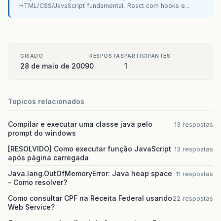
HTML/CSS/JavaScript fundamental, React com hooks e...
CRIADO
RESPOSTAS
PARTICIPANTES
28 de maio de 2009
0
1
Topicos relacionados
Compilar e executar uma classe java pelo
13 respostas
prompt do windows
[RESOLVIDO] Como executar função JavaScript
13 respostas
após página carregada
Java.lang.OutOfMemoryError: Java heap space
11 respostas
- Como resolver?
Como consultar CPF na Receita Federal usando
22 respostas
Web Service?