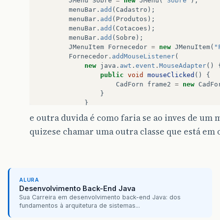
JMenu
Sobre
=
new
JMenu
(
"Sobre"
);
menuBar
.
add
(
Cadastro
);
menuBar
.
add
(
Produtos
);
menuBar
.
add
(
Cotacoes
);
menuBar
.
add
(
Sobre
);
JMenuItem
Fornecedor
=
new
JMenuItem
(
"
Fornecedor
.
addMouseListener
(
new
java
.
awt
.
event
.
MouseAdapter
()
public
void
mouseClicked
()
{
CadForn
frame2
=
new
CadFo
}
}
);
e outra duvida é como faria se ao inves de um 
Cadastro
.
add
(
Fornecedor
);
quizese chamar uma outra classe que está em o
janela
.
setJMenuBar
(
menuBar
);
janela
.
setSize
(
500
,
500
);
janela
.
setVisible
(
true
);
}
}
ALURA
Desenvolvimento Back-End Java
Sua Carreira em desenvolvimento back-end Java: dos
fundamentos à arquitetura de sistemas...