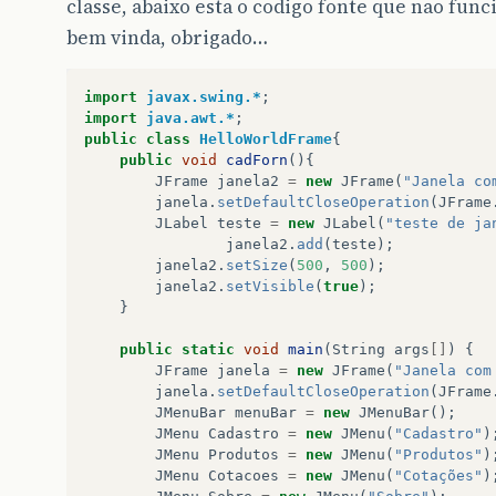
classe, abaixo esta o codigo fonte que nao func
bem vinda, obrigado…
import
javax.swing.*
;
import
java.awt.*
;
public
class
HelloWorldFrame
{
public
void
cadForn
(){
JFrame
janela2
=
new
JFrame
(
"Janela co
janela
.
setDefaultCloseOperation
(
JFrame
JLabel
teste
=
new
JLabel
(
"teste de ja
janela2
.
add
(
teste
);
janela2
.
setSize
(
500
,
500
);
janela2
.
setVisible
(
true
);
}
public
static
void
main
(
String
args
[]
)
{
JFrame
janela
=
new
JFrame
(
"Janela com
janela
.
setDefaultCloseOperation
(
JFrame
JMenuBar
menuBar
=
new
JMenuBar
();
JMenu
Cadastro
=
new
JMenu
(
"Cadastro"
)
JMenu
Produtos
=
new
JMenu
(
"Produtos"
)
JMenu
Cotacoes
=
new
JMenu
(
"Cotações"
)