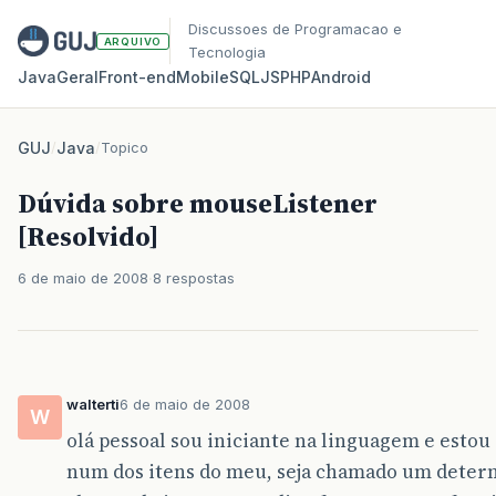
Discussoes de Programacao e
ARQUIVO
Tecnologia
Java
Geral
Front‑end
Mobile
SQL
JS
PHP
Android
GUJ
/
Java
/
Topico
Dúvida sobre mouseListener
[Resolvido]
6 de maio de 2008
8 respostas
walterti
6 de maio de 2008
W
olá pessoal sou iniciante na linguagem e estou
num dos itens do meu, seja chamado um dete