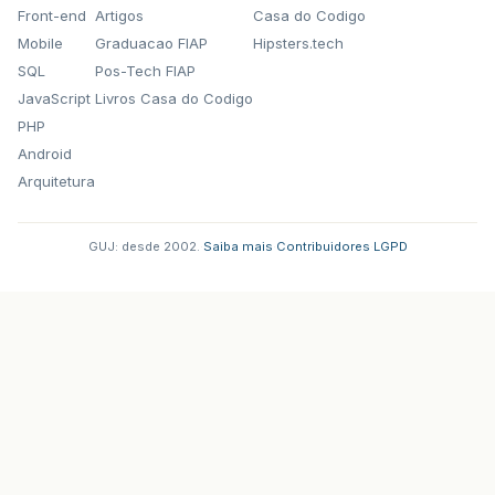
Front-end
Artigos
Casa do Codigo
Mobile
Graduacao FIAP
Hipsters.tech
SQL
Pos-Tech FIAP
JavaScript
Livros Casa do Codigo
PHP
Android
Arquitetura
GUJ: desde 2002.
·
Saiba mais
·
Contribuidores
·
LGPD