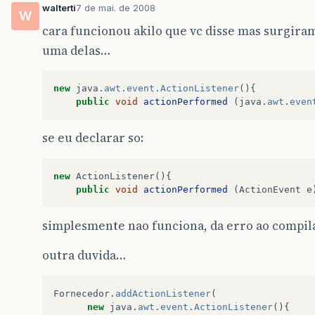
walterti
7 de mai. de 2008
W
cara funcionou akilo que vc disse mas surgira
uma delas…
new
java
.
awt
.
event
.
ActionListener
(){
public
void
actionPerformed
(
java
.
awt
.
even
se eu declarar so:
new
ActionListener
(){
public
void
actionPerformed
(
ActionEvent
e
simplesmente nao funciona, da erro ao compilar 
outra duvida…
Fornecedor
.
addActionListener
(
new
java
.
awt
.
event
.
ActionListener
(){