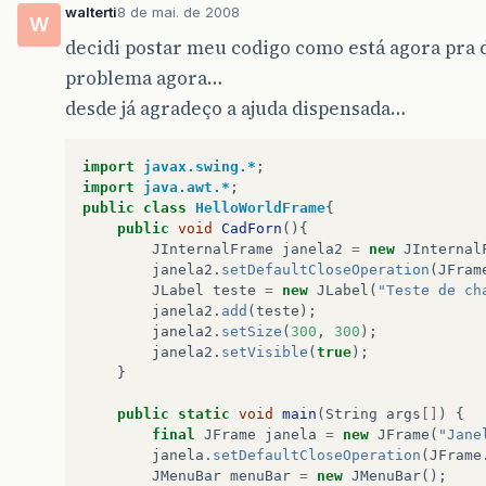
walterti
8 de mai. de 2008
W
decidi postar meu codigo como está agora pra 
problema agora…
desde já agradeço a ajuda dispensada…
import
javax.swing.*
;
import
java.awt.*
;
public
class
HelloWorldFrame
{
public
void
CadForn
(){
JInternalFrame
janela2
=
new
JInternal
janela2
.
setDefaultCloseOperation
(
JFram
JLabel
teste
=
new
JLabel
(
"Teste de ch
janela2
.
add
(
teste
);
janela2
.
setSize
(
300
,
300
);
janela2
.
setVisible
(
true
);
}
public
static
void
main
(
String
args
[]
)
{
final
JFrame
janela
=
new
JFrame
(
"Jane
janela
.
setDefaultCloseOperation
(
JFrame
JMenuBar
menuBar
=
new
JMenuBar
();