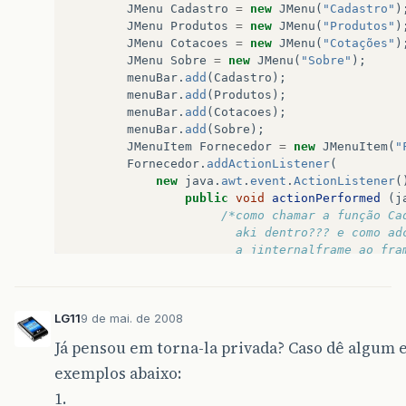
JMenu
Cadastro
=
new
JMenu
(
"Cadastro"
)
JMenu
Produtos
=
new
JMenu
(
"Produtos"
)
JMenu
Cotacoes
=
new
JMenu
(
"Cotações"
)
JMenu
Sobre
=
new
JMenu
(
"Sobre"
);
menuBar
.
add
(
Cadastro
);
menuBar
.
add
(
Produtos
);
menuBar
.
add
(
Cotacoes
);
menuBar
.
add
(
Sobre
);
JMenuItem
Fornecedor
=
new
JMenuItem
(
"
Fornecedor
.
addActionListener
(
new
java
.
awt
.
event
.
ActionListener
(
public
void
actionPerformed
(
j
/*como chamar a função Ca
					   aki dentro??? e como a
					   a jinternalframe ao f
}
}
);
LG11
9 de mai. de 2008
Cadastro
.
add
(
Fornecedor
);
janela
.
setJMenuBar
(
menuBar
);
Já pensou em torna-la privada? Caso dê algum e
janela
.
setSize
(
500
,
500
);
exemplos abaixo:
janela
.
setVisible
(
true
);
}
1.
}