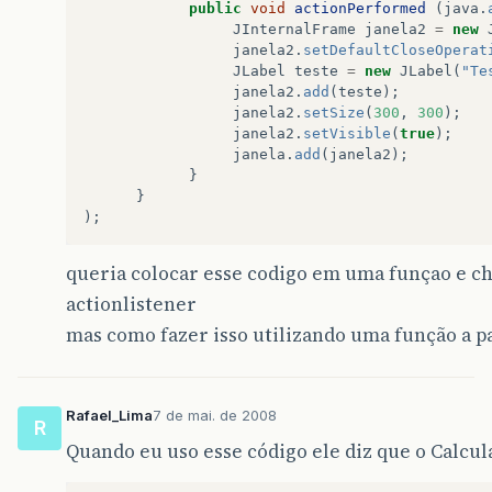
public
void
actionPerformed
(
java
.
JInternalFrame
janela2
=
new
janela2
.
setDefaultCloseOperat
JLabel
teste
=
new
JLabel
(
"Te
janela2
.
add
(
teste
);
janela2
.
setSize
(
300
,
300
);
janela2
.
setVisible
(
true
);
janela
.
add
(
janela2
);
}
}
);
queria colocar esse codigo em uma funçao e c
actionlistener
mas como fazer isso utilizando uma função a p
Rafael_Lima
7 de mai. de 2008
R
Quando eu uso esse código ele diz que o Calcul