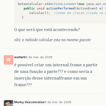
botaoCalcular
.
addActionListener
(
new
java
.
awt
.
e
public
void
actionPerformed
(
ActionEvent
e
)
Calcular
();
//nome da classe criada no 
}
O que será que está acontecendo?
obs: o método calcular esta no mesmo pacote
walterti
8 de mai. de 2008
W
é possivel criar um internal frame a partir
de uma função a parte??? e como seria a
inserção desse internalframe em um
frame???
Marky.Vasconcelos
8 de mai. de 2008