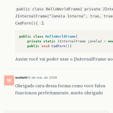
public class HelloWorldFrame{ private JInt
JInternalFrame("Janela Interna", true, true
2.
CadForn(){
public
class
HelloWorldFrame
{
private
static
JInternalFrame
janela2
=
ne
public
void
CadForn
(){
Assim você vai poder usar o JInternalFrame no
walterti
10 de mai. de 2008
W
Obrigado cara dessa forma como voce falou
funcionou perfeitamente. muito obrigado