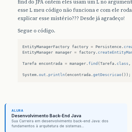
find do JPA ontem eles usam um L no argument
esse L meu código não funciona e com ele rod
explicar esse mistério??? Desde já agradeço!
Segue o código.
EntityManagerFactory
factory
=
Persistence
.
cre
EntityManager
manager
=
factory
.
createEntityMa
Tarefa
encontrada
=
manager
.
find
(
Tarefa
.
class
,
System
.
out
.
println
(
encontrada
.
getDescricao
());
ALURA
Desenvolvimento Back-End Java
Sua Carreira em desenvolvimento back-end Java: dos
fundamentos à arquitetura de sistemas...