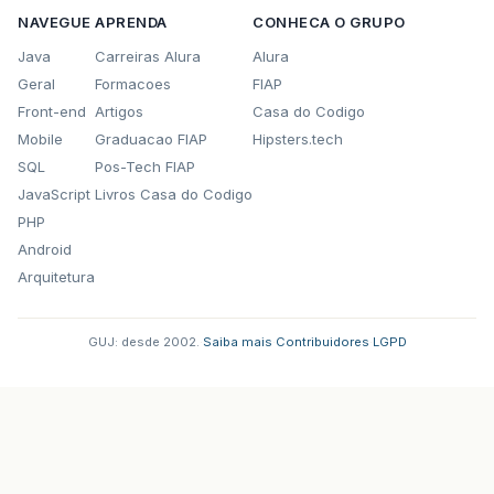
NAVEGUE
APRENDA
CONHECA O GRUPO
Java
Carreiras Alura
Alura
Geral
Formacoes
FIAP
Front-end
Artigos
Casa do Codigo
Mobile
Graduacao FIAP
Hipsters.tech
SQL
Pos-Tech FIAP
JavaScript
Livros Casa do Codigo
PHP
Android
Arquitetura
GUJ: desde 2002.
·
Saiba mais
·
Contribuidores
·
LGPD