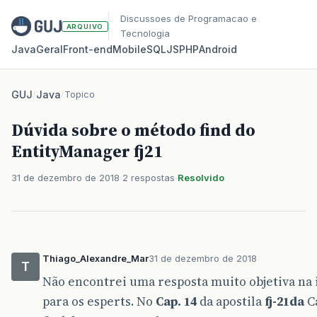
Discussoes de Programacao e
ARQUIVO
Tecnologia
Java
Geral
Front‑end
Mobile
SQL
JS
PHP
Android
GUJ
/
Java
/
Topico
Dúvida sobre o método find do
EntityManager fj21
31 de dezembro de 2018
2 respostas
Resolvido
Thiago_Alexandre_Mar
31 de dezembro de 2018
T
Não encontrei uma resposta muito objetiva na 
para os esperts. No
Cap. 14
da apostila
fj-21da
C