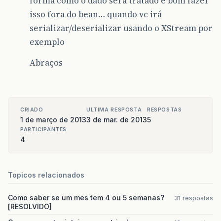
forma como o dado será tratado é bom fazer
isso fora do bean… quando vc irá
serializar/deserializar usando o XStream por
exemplo
Abraços
CRIADO
ULTIMA RESPOSTA
RESPOSTAS
1 de março de 2013
3 de mar. de 2013
5
PARTICIPANTES
4
Topicos relacionados
Como saber se um mes tem 4 ou 5 semanas?
31 respostas
[RESOLVIDO]