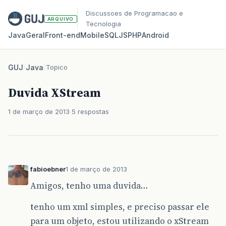
Discussoes de Programacao e
ARQUIVO
Tecnologia
Java
Geral
Front‑end
Mobile
SQL
JS
PHP
Android
GUJ
/
Java
/
Topico
Duvida XStream
1 de março de 2013
5 respostas
fabioebner
1 de março de 2013
Amigos, tenho uma duvida…
tenho um xml simples, e preciso passar ele
para um objeto, estou utilizando o xStream