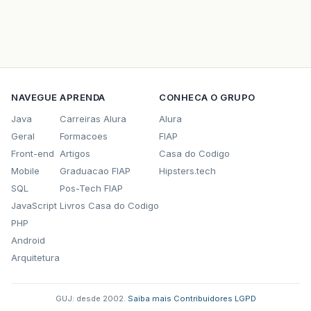
NAVEGUE
APRENDA
CONHECA O GRUPO
Java
Carreiras Alura
Alura
Geral
Formacoes
FIAP
Front-end
Artigos
Casa do Codigo
Mobile
Graduacao FIAP
Hipsters.tech
SQL
Pos-Tech FIAP
JavaScript
Livros Casa do Codigo
PHP
Android
Arquitetura
GUJ: desde 2002.
·
Saiba mais
·
Contribuidores
·
LGPD