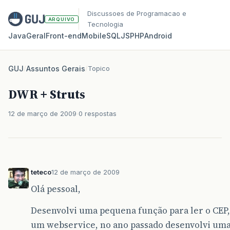
Discussoes de Programacao e
ARQUIVO
Tecnologia
Java
Geral
Front‑end
Mobile
SQL
JS
PHP
Android
GUJ
/
Assuntos Gerais
/
Topico
DWR + Struts
12 de março de 2009
0 respostas
teteco
12 de março de 2009
Olá pessoal,
Desenvolvi uma pequena função para ler o CEP
um webservice, no ano passado desenvolvi uma