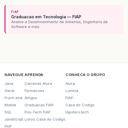
FIAP
Graduacao em Tecnologia — FIAP
Analise e Desenvolvimento de Sistemas, Engenharia de
Software e mais
NAVEGUE
APRENDA
CONHECA O GRUPO
Java
Carreiras Alura
Alura
Geral
Formacoes
Lumina
Front-end
Artigos
FIAP
Mobile
Graduacao FIAP
Casa do Codigo
SQL
Pos-Tech FIAP
Hipsters.tech
JavaScript
Livros Casa do Codigo
PHP