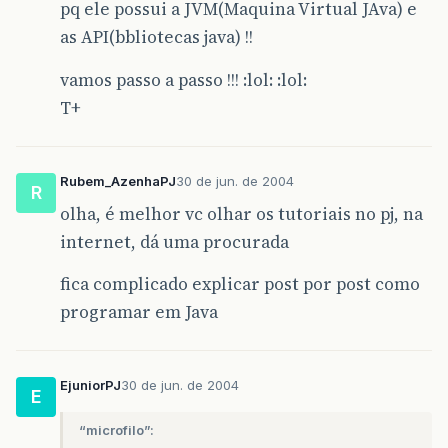
pq ele possui a JVM(Maquina Virtual JAva) e
as API(bbliotecas java) !!
vamos passo a passo !!! :lol: :lol:
T+
Rubem_AzenhaPJ
30 de jun. de 2004
R
olha, é melhor vc olhar os tutoriais no pj, na
internet, dá uma procurada
fica complicado explicar post por post como
programar em Java
EjuniorPJ
30 de jun. de 2004
E
“microfilo”: