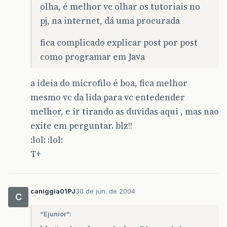
olha, é melhor vc olhar os tutoriais no
pj, na internet, dá uma procurada
fica complicado explicar post por post
como programar em Java
a ideia do microfilo é boa, fica melhor
mesmo vc da lida para vc entedender
melhor, e ir tirando as duvidas aqui , mas nao
exite em perguntar. blz!!
:lol: :lol:
T+
caniggia01PJ
30 de jun. de 2004
C
“Ejunior”: