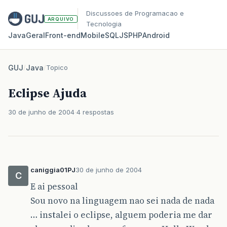
Discussoes de Programacao e
ARQUIVO
Tecnologia
Java
Geral
Front‑end
Mobile
SQL
JS
PHP
Android
GUJ
/
Java
/
Topico
Eclipse Ajuda
30 de junho de 2004
4 respostas
caniggia01PJ
30 de junho de 2004
C
E ai pessoal
Sou novo na linguagem nao sei nada de nada
… instalei o eclipse, alguem poderia me dar