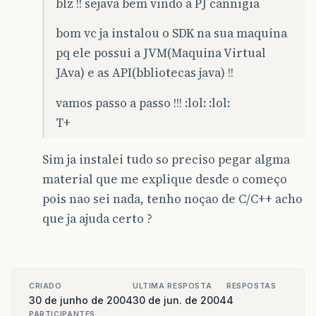
blz !! sejava bem vindo a PJ cannigia
bom vc ja instalou o SDK na sua maquina
pq ele possui a JVM(Maquina Virtual
JAva) e as API(bbliotecas java) !!
vamos passo a passo !!! :lol: :lol:
T+
Sim ja instalei tudo so preciso pegar algma
material que me explique desde o começo
pois nao sei nada, tenho noçao de C/C++ acho
que ja ajuda certo ?
CRIADO
ULTIMA RESPOSTA
RESPOSTAS
30 de junho de 2004
30 de jun. de 2004
4
PARTICIPANTES