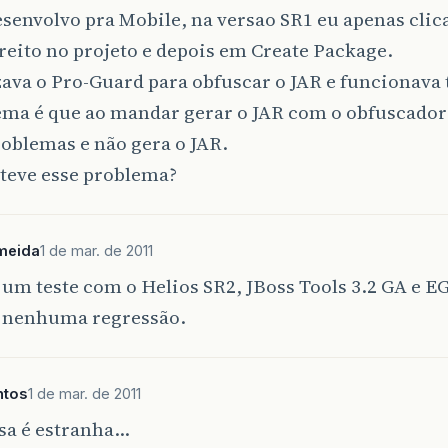
senvolvo pra Mobile, na versao SR1 eu apenas clic
reito no projeto e depois em Create Package.
zava o Pro-Guard para obfuscar o JAR e funcionava 
ema é que ao mandar gerar o JAR com o obfuscador
roblemas e não gera o JAR.
teve esse problema?
meida
1 de mar. de 2011
 um teste com o Helios SR2, JBoss Tools 3.2 GA e E
i nenhuma regressão.
ntos
1 de mar. de 2011
sa é estranha…