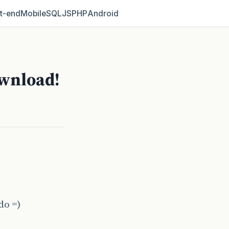
t‑end
Mobile
SQL
JS
PHP
Android
ownload!
do =)