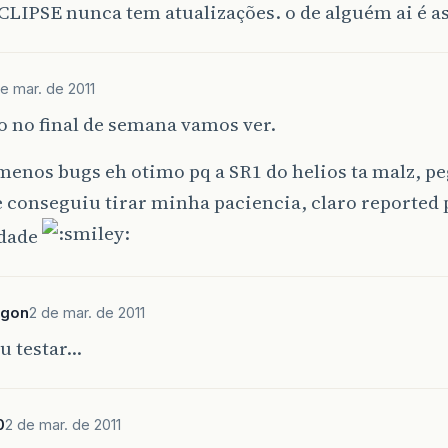
LIPSE nunca tem atualizações. o de alguém ai é a
e mar. de 2011
 no final de semana vamos ver.
menos bugs eh otimo pq a SR1 do helios ta malz, p
 conseguiu tirar minha paciencia, claro reported 
dade
agon
2 de mar. de 2011
u testar…
0
2 de mar. de 2011