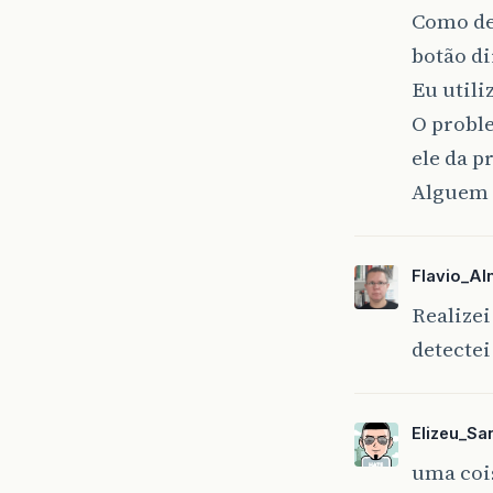
Como de
botão di
Eu utili
O probl
ele da p
Alguem 
Flavio_Al
Realizei
detecte
Elizeu_Sa
uma coi