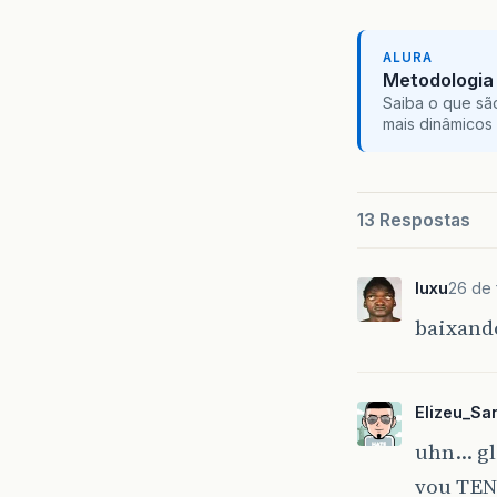
ALURA
Metodologia 
Saiba o que sã
mais dinâmicos 
13 Respostas
luxu
26 de 
baixando
Elizeu_Sa
uhn… gl
vou TENT