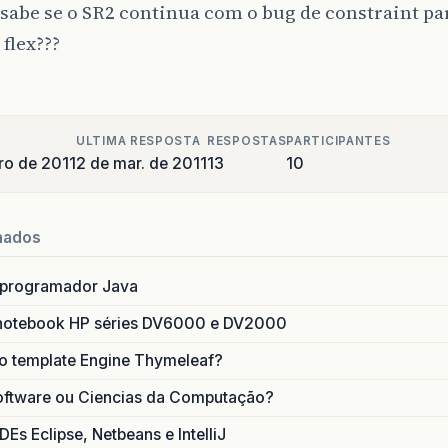
abe se o SR2 continua com o bug de constraint par
 flex???
ULTIMA RESPOSTA
RESPOSTAS
PARTICIPANTES
ro de 2011
2 de mar. de 2011
13
10
nados
 programador Java
notebook HP séries DV6000 e DV2000
do template Engine Thymeleaf?
oftware ou Ciencias da Computação?
DEs Eclipse, Netbeans e IntelliJ