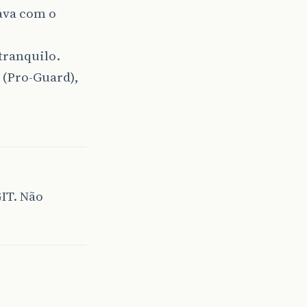
ava com o
tranquilo.
 (Pro-Guard),
GIT. Não