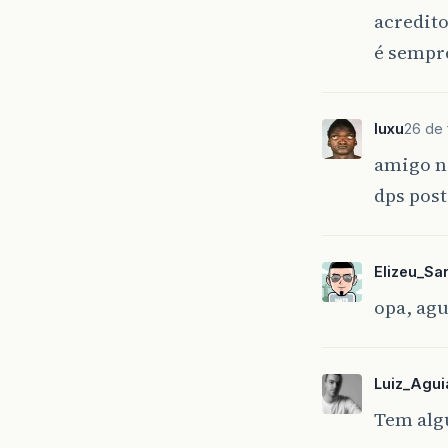
acredito
é sempr
luxu
26 de 
amigo n
dps post
Elizeu_Sa
opa, ag
Luiz_Agui
Tem alg