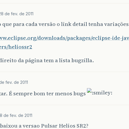
28 de fev. de 2011
 que para cada versão o link detail tenha variações
ww.eclipse.org/downloads/packages/eclipse-ide-jav
ers/heliossr2
direito da página tem a lista bugzilla.
de fev. de 2011
xar. É sempre bom ter menos bugs
8 de fev. de 2011
baixou a versao Pulsar Helios SR2?