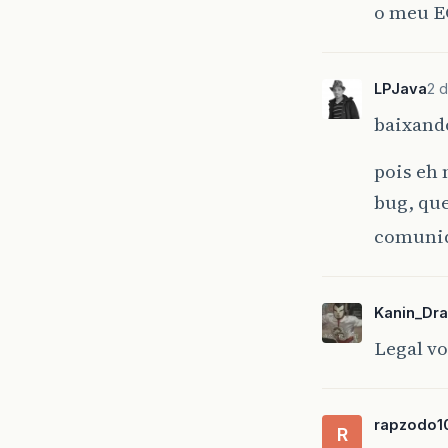
o meu EC
LPJava
2 d
baixando
pois eh 
bug, que
comuni
Kanin_Dr
Legal vo
rapzodo1
R