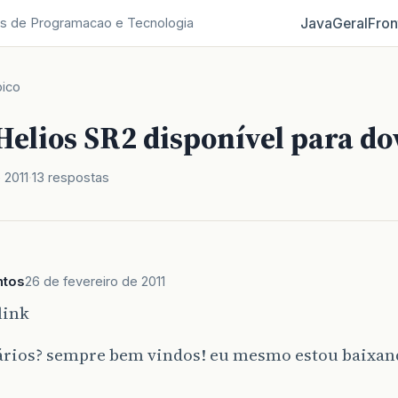
Java
Geral
Fron
s de Programacao e Tecnologia
ico
Helios SR2 disponível para d
 2011
13 respostas
ntos
26 de fevereiro de 2011
link
rios? sempre bem vindos! eu mesmo estou baixan