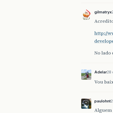
gilmatryx
Acredito
http://w
develop
No lado 
Adelar
28 
Vou bai
paulohnt
2
Alguem 