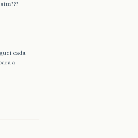
ssim???
eguei cada
para a