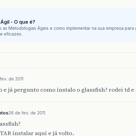
Ágil - O que é?
o as Metodologias Ágeis e como implementar na sua empresa para g
e eficazes.
fev. de 2011
 e já pergunto como instalo o glassfish? rodei td e
ntos
26 de fev. de 2011
assfish?
AR instalar aqui e já volto.