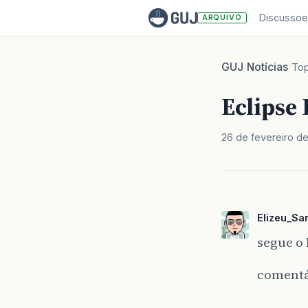
Discussoe
ARQUIVO
GUJ
Notícias
/
/
Top
Eclipse 
26 de fevereiro de
Elizeu_Sa
segue o 
comentá