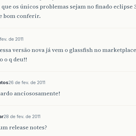
 que os únicos problemas sejam no finado eclipse 3
e bom conferir.
fev. de 2011
essa versão nova já vem o glassfish no marketpla
o o q deu!!
ntos
26 de fev. de 2011
uardo anciososamente!
ar
28 de fev. de 2011
um release notes?