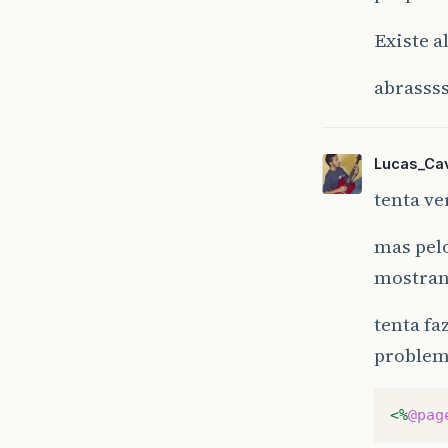
Existe a
abrasss
Lucas_Cav
tenta ve
mas pelo
mostran
tenta fa
problem
<%
@pag