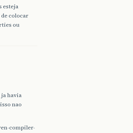
s esteja
 de colocar
rties ou
ja havia
 isso nao
ven-compiler-