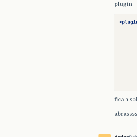
plugin
<plugi
fica a s
abrasss
derlon
9 d