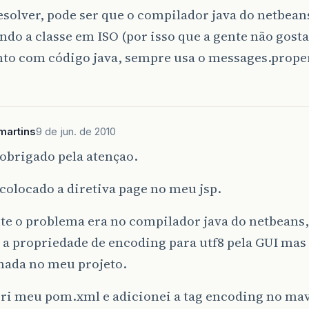
esolver, pode ser que o compilador java do netbean
do a classe em ISO (por isso que a gente não gosta
nto com código java, sempre usa o messages.prope
martins
9 de jun. de 2010
 obrigado pela atençao.
 colocado a diretiva page no meu jsp.
e o problema era no compilador java do netbeans, 
 a propriedade de encoding para utf8 pela GUI mas
nada no meu projeto.
bri meu pom.xml e adicionei a tag encoding no ma