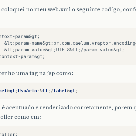
coloquei no meu web.xml o seguinte codigo, con
ntext-param&gt;

  &lt;param-name&gt;br.com.caelum.vraptor.encoding
  &lt;param-value&gt;UTF-8&lt;/param-value&gt;

tenho uma tag na jsp como:
bel
&
gt
;
Usuário
:&
lt
;/
label
&
gt
;
o é acentuado e renderizado corretamente, porem
roller como em:
roller
: