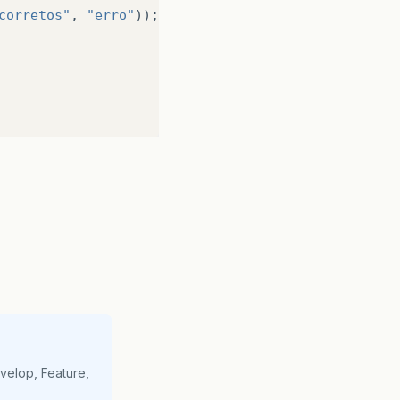
corretos"
,
"erro"
));
velop, Feature,