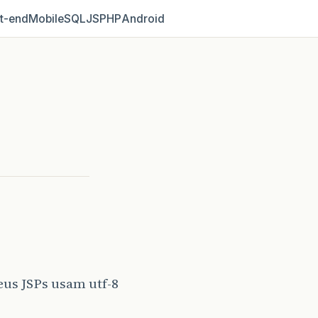
t‑end
Mobile
SQL
JS
PHP
Android
us JSPs usam utf-8