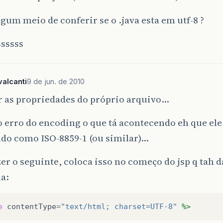
lgum meio de conferir se o .java esta em utf-8 ?
ssssss
alcanti
9 de jun. de 2010
r as propriedades do próprio arquivo…
 erro do encoding o que tá acontecendo eh que ele
do como ISO-8859-1 (ou similar)…
zer o seguinte, coloca isso no começo do jsp q tah 
a:
e
contentType
=
"text/html; charset=UTF-8"
%>