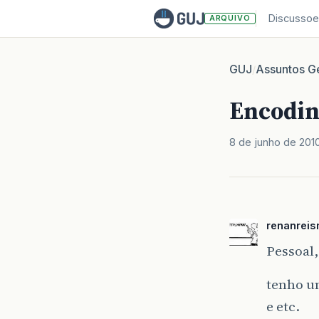
Discussoe
ARQUIVO
GUJ
Assuntos Ge
/
Encodin
8 de junho de 201
renanreis
Pessoal,
tenho u
e etc.