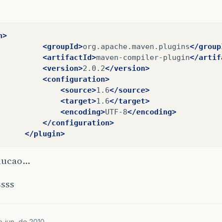
n>
<groupId>
org.apache.maven.plugins
</group
<artifactId>
maven-compiler-plugin
</artif
<version>
2.0.2
</version>
<configuration>
<source>
1.6
</source>
<target>
1.6
</target>
<encoding>
UTF-8
</encoding>
</configuration>
</plugin>
olucao…
ssss
e jun. de 2010