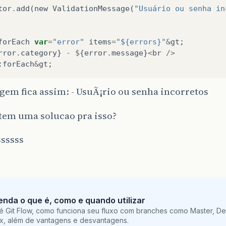
tor
.
add
(
new
ValidationMessage
(
"Usuário ou senha in
forEach
var
=
"error"
items
=
"${errors}"
&
gt
;
rror
.
category
}
-
$
{
error
.
message
}
<
br
/>
:
forEach
&
gt
;
em fica assim: - UsuÃ¡rio ou senha incorretos
tem uma solucao pra isso?
ssssss
tenda o que é, como e quando utilizar
é Git Flow, como funciona seu fluxo com branches como Master, De
ix, além de vantagens e desvantagens.