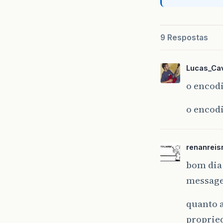
9 Respostas
Lucas_Cav
o encod
o encodi
renanreis
bom dia 
message
quanto a
propried