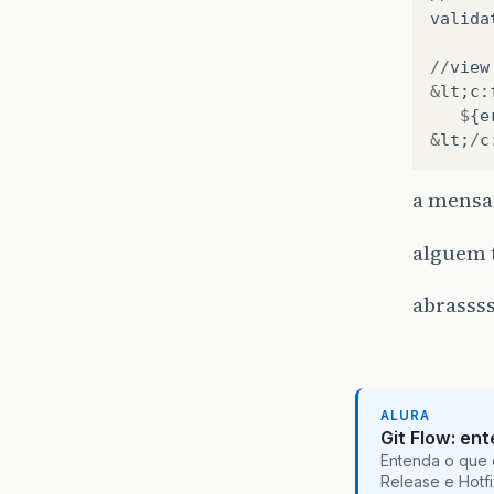
valida
//
view
&
lt
;
c
:
$
{
e
&
lt
;
/
c
a mensag
alguem 
abrasss
ALURA
Git Flow: en
Entenda o que 
Release e Hotf