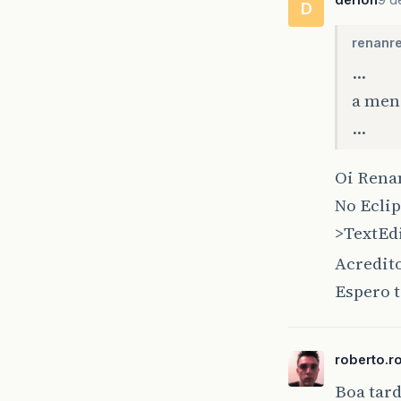
D
renanre
…
a men
…
Oi Rena
No Ecli
>TextEdi
Acredito
Espero t
roberto.r
Boa tard