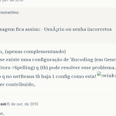
ismartins:
sagem fica assim: - UsuÃ¡rio ou senha incorretos
n, (apenas complementando)
pse existe uma configuração de 'Encoding (em Gene
tors->Spelling) q (tb) pode resolver esse problema.
 q no netBeans tb haja 1 config como esta!
er contribuido,
osin
15 de out. de 2013
e.