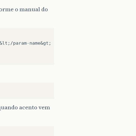
forme o manual do
&lt;/param-name&gt;

 quando acento vem