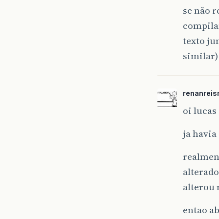
se não r
compilan
texto ju
similar)
renanreis
oi lucas
ja havia
realment
alterado
alterou 
entao a