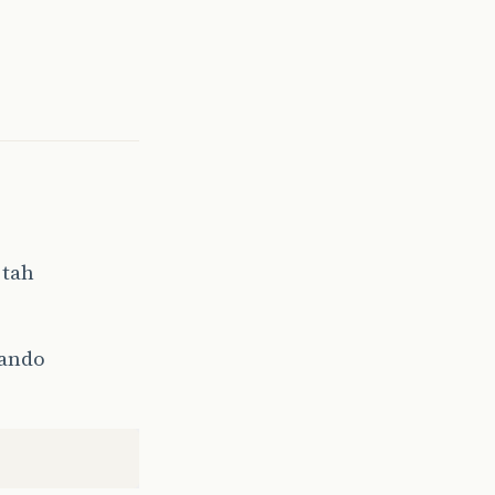
 tah
dando