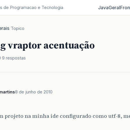
Java
Geral
Fron
s de Programacao e Tecnologia
rais
/
Topico
g vraptor acentuação
0
9 respostas
martins
8 de junho de 2010
m projeto na minha ide configurado como utf-8, me