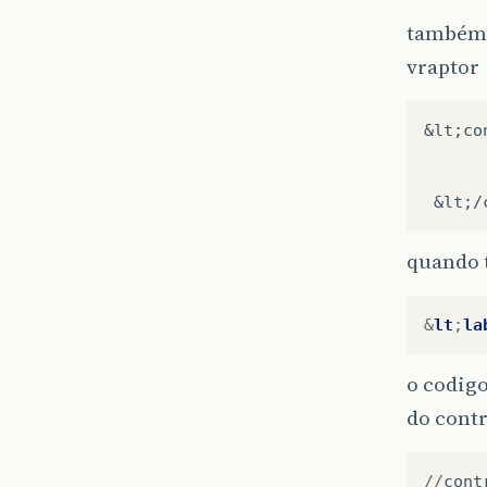
também 
vraptor
&lt;co
      
      
quando 
&
lt
;
la
o codig
do cont
//
cont