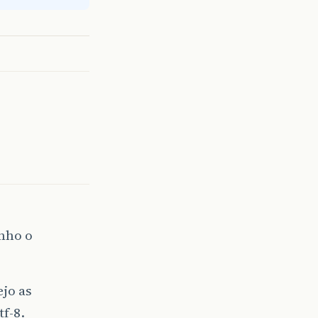
enho o
jo as
f-8.