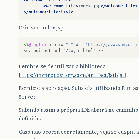
<welcome-file>
index.jsp
</welcome-file>
</welcome-file-list>
Crie sua index.jsp
<%
@taglib
prefix
=
"c"
uri
=
"http://java.sun.com/
<c:redirect url="/login.html" />
Lembre-se de utilizar a biblioteca
https://mvnrepository.com/artifact/jstl/jstl
.
Reinicie a aplicação. Suba ela utilizando Run as
Server.
Subindo assim a própria IDE abrirá no caminho
definido.
Caso não ocorra corretamente, veja se cuspiu 