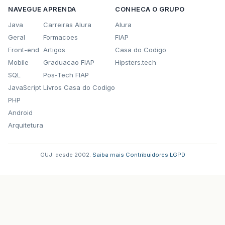
NAVEGUE
APRENDA
CONHECA O GRUPO
Java
Carreiras Alura
Alura
Geral
Formacoes
FIAP
Front-end
Artigos
Casa do Codigo
Mobile
Graduacao FIAP
Hipsters.tech
SQL
Pos-Tech FIAP
JavaScript
Livros Casa do Codigo
PHP
Android
Arquitetura
GUJ: desde 2002.
·
Saiba mais
·
Contribuidores
·
LGPD