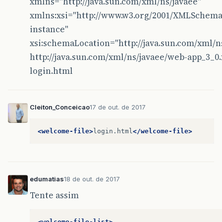
xmlns="http://java.sun.com/xml/ns/javaee"
xmlns:xsi="http://www.w3.org/2001/XMLSchema
instance"
xsi:schemaLocation="http://java.sun.com/xml/n
http://java.sun.com/xml/ns/javaee/web-app_3_0.
login.html
Cleiton_Conceicao
17 de out. de 2017
<welcome-file>
login.html
</welcome-file>
edumatias
18 de out. de 2017
Tente assim
<welcome-file-list>