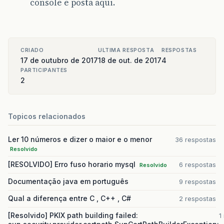
console e posta aqui.
CRIADO
ULTIMA RESPOSTA
RESPOSTAS
17 de outubro de 2017
18 de out. de 2017
4
PARTICIPANTES
2
Topicos relacionados
Ler 10 números e dizer o maior e o menor
36 respostas
Resolvido
[RESOLVIDO] Erro fuso horario mysql
6 respostas
Resolvido
Documentação java em português
9 respostas
Qual a diferença entre C , C++ , C#
2 respostas
[Resolvido] PKIX path building failed:
1