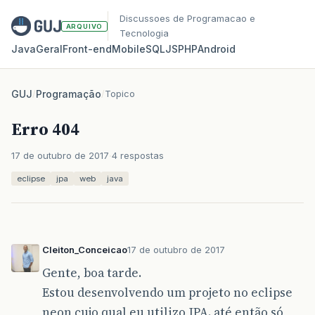
Discussoes de Programacao e
ARQUIVO
Tecnologia
Java
Geral
Front‑end
Mobile
SQL
JS
PHP
Android
GUJ
/
Programação
/
Topico
Erro 404
17 de outubro de 2017
4 respostas
eclipse
jpa
web
java
Cleiton_Conceicao
17 de outubro de 2017
Gente, boa tarde.
Estou desenvolvendo um projeto no eclipse
neon cujo qual eu utilizo JPA. até então só