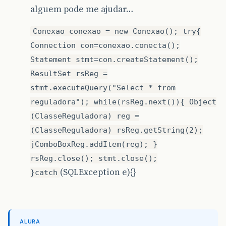
alguem pode me ajudar…
Conexao conexao = new Conexao(); try{
Connection con=conexao.conecta();
Statement stmt=con.createStatement();
ResultSet rsReg =
stmt.executeQuery("Select * from
reguladora"); while(rsReg.next()){ Object
(ClasseReguladora) reg =
(ClasseReguladora) rsReg.getString(2);
jComboBoxReg.addItem(reg); }
rsReg.close(); stmt.close();
(SQLException e){}
}catch
ALURA