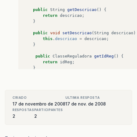
public
String
getDescricao
()
{
return
descricao
;
}
public
void
setDescricao
(
String
descricao
)
this
.
descricao
=
descricao
;
}
public
ClasseReguladora
getIdReg
()
{
return
idReg
;
}
public
void
setIdReg
(
ClasseReguladora
idRe
this
.
idReg
=
idReg
;
}
CRIADO
ULTIMA RESPOSTA
Conexao
conexao
=
new
Conexao
();
17 de novembro de 2008
17 de nov. de 2008
Auditoria
audita
=
new
Auditoria
();
RESPOSTAS
PARTICIPANTES
2
2
public
void
incluirRaca
(){
try
{
conexao
.
conecta
();