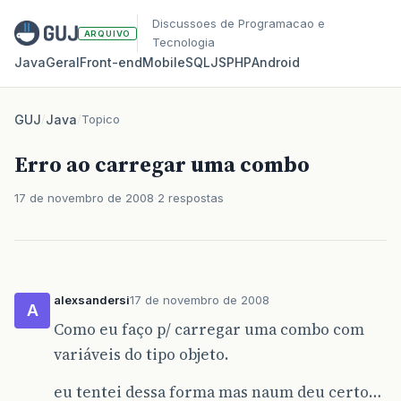
Discussoes de Programacao e
ARQUIVO
Tecnologia
Java
Geral
Front‑end
Mobile
SQL
JS
PHP
Android
GUJ
/
Java
/
Topico
Erro ao carregar uma combo
17 de novembro de 2008
2 respostas
alexsandersi
17 de novembro de 2008
A
Como eu faço p/ carregar uma combo com
variáveis do tipo objeto.
eu tentei dessa forma mas naum deu certo…