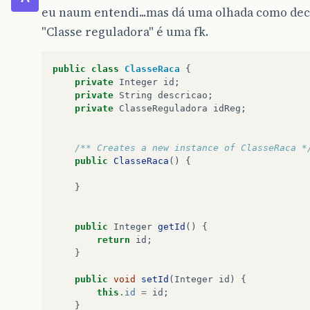
eu naum entendi...mas dá uma olhada como decl
"Classe reguladora" é uma fk.
public
class
ClasseRaca
{
private
Integer
id
;
private
String
descricao
;
private
ClasseReguladora
idReg
;
/** Creates a new instance of ClasseRaca *
public
ClasseRaca
()
{
}
public
Integer
getId
()
{
return
id
;
}
public
void
setId
(
Integer
id
)
{
this
.
id
=
id
;
}