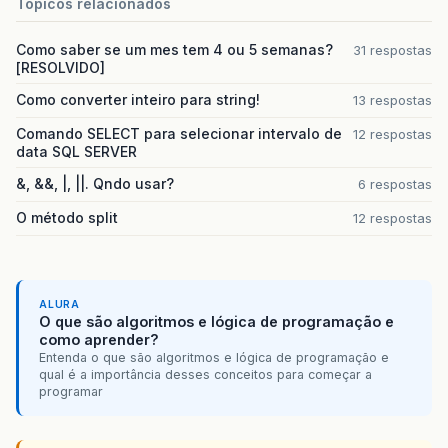
Statement
stmt
=
conexao
.
con
.
createStatem
Topicos relacionados
stmt
.
executeUpdate
(
"insert into raca(desc
audita
.
setTexto
(
"Usuario Cadastrato:"
+
get
Como saber se um mes tem 4 ou 5 semanas?
31 respostas
audita
.
incluirAuditoria
();
[RESOLVIDO]
stmt
.
close
();
conexao
.
con
.
close
();
Como converter inteiro para string!
13 respostas
}
catch
(
SQLException
e
){
Comando SELECT para selecionar intervalo de
12 respostas
JOptionPane
.
showMessageDialog
(
null
,
"Erro
data SQL SERVER
}
}
&, &&, |, ||. Qndo usar?
6 respostas
O método split
12 respostas
ALURA
O que são algoritmos e lógica de programação e
como aprender?
Entenda o que são algoritmos e lógica de programação e
qual é a importância desses conceitos para começar a
programar