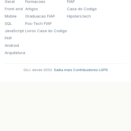
Geral
Formacoes
FIAP
Front-end
Artigos
Casa do Codigo
Mobile
Graduacao FIAP
Hipsters.tech
SQL
Pos-Tech FIAP
JavaScript
Livros Casa do Codigo
PHP
Android
Arquitetura
GUJ: desde 2002.
·
Saiba mais
·
Contribuidores
·
LGPD