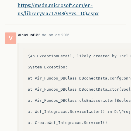
https://msdn.microsoft.com/en-
us/library/aa717048(v=vs.110).aspx
ViniciusBP
6 de jan. de 2016
V
{An ExceptionDetail, likely created by Inclu
System.Exception:

at Vir_Fundos_DBClass.DBconectData.confgConn
at Vir_Fundos_DBClass.DBconectData…ctor(Bool
at Vir_Fundos_DBClass.clsEmissor…ctor(Boolea
at Wcf_Integracao.Service1…ctor() in D:\Proj
at CreateWcf_Integracao.Service1()
