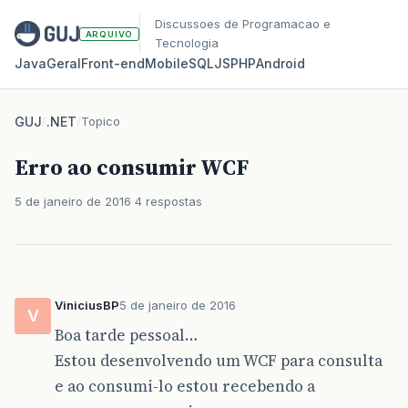
Discussoes de Programacao e
ARQUIVO
Tecnologia
Java
Geral
Front‑end
Mobile
SQL
JS
PHP
Android
GUJ
/
.NET
/
Topico
Erro ao consumir WCF
5 de janeiro de 2016
4 respostas
ViniciusBP
5 de janeiro de 2016
V
Boa tarde pessoal…
Estou desenvolvendo um WCF para consulta
e ao consumi-lo estou recebendo a