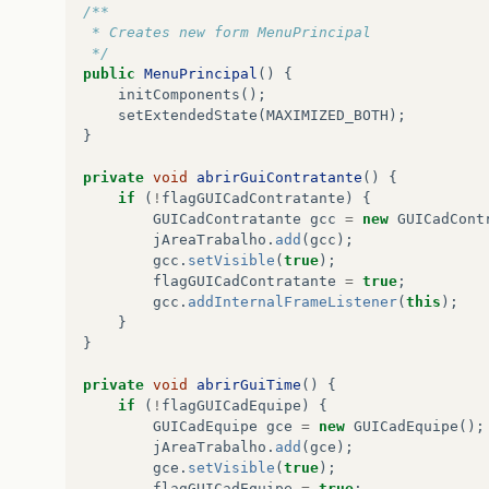
/**
 * Creates new form MenuPrincipal
 */
public
MenuPrincipal
()
{
initComponents
();
setExtendedState
(
MAXIMIZED_BOTH
);
}
private
void
abrirGuiContratante
()
{
if
(
!
flagGUICadContratante
)
{
GUICadContratante
gcc
=
new
GUICadCont
jAreaTrabalho
.
add
(
gcc
);
gcc
.
setVisible
(
true
);
flagGUICadContratante
=
true
;
gcc
.
addInternalFrameListener
(
this
);
}
}
private
void
abrirGuiTime
()
{
if
(
!
flagGUICadEquipe
)
{
GUICadEquipe
gce
=
new
GUICadEquipe
();
jAreaTrabalho
.
add
(
gce
);
gce
.
setVisible
(
true
);
flagGUICadEquipe
=
true
;