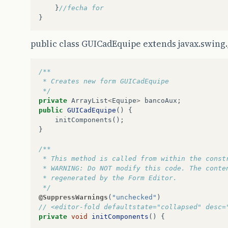
}
//fecha for
}
public class GUICadEquipe extends javax.swing
/**
 * Creates new form GUICadEquipe
 */
private
ArrayList
<
Equipe
>
bancoAux
;
public
GUICadEquipe
()
{
initComponents
();
}
/**
 * This method is called from within the const
 * WARNING: Do NOT modify this code. The conte
 * regenerated by the Form Editor.
 */
@SuppressWarnings
(
"unchecked"
)
// <editor-fold defaultstate="collapsed" desc=
private
void
initComponents
()
{