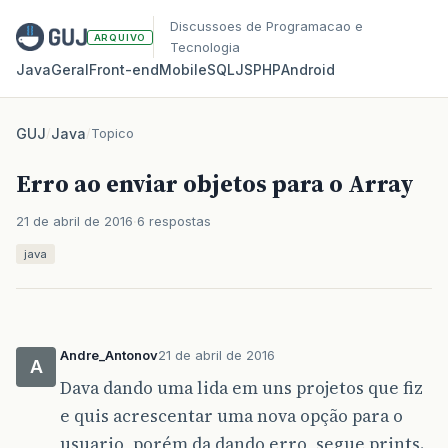
Discussoes de Programacao e
ARQUIVO
Tecnologia
Java
Geral
Front‑end
Mobile
SQL
JS
PHP
Android
GUJ
/
Java
/
Topico
Erro ao enviar objetos para o Array
21 de abril de 2016
6 respostas
java
Andre_Antonov
21 de abril de 2016
A
Dava dando uma lida em uns projetos que fiz
e quis acrescentar uma nova opção para o
usuario, porém da dando erro, segue prints.