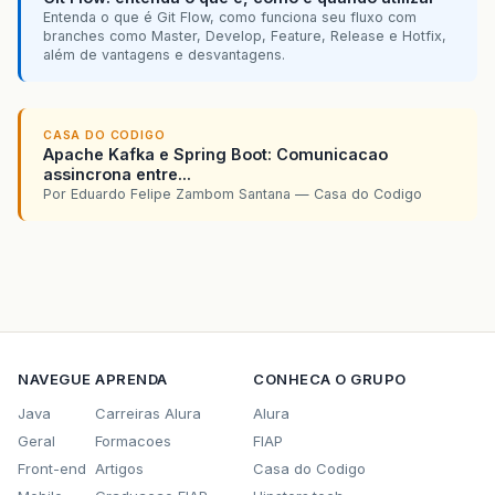
jlpCadastroLayout
.
setHorizontalGroup
(
Entenda o que é Git Flow, como funciona seu fluxo com
jlpCadastroLayout
.
createParallelGroup
(
branches como Master, Develop, Feature, Release e Hotfix,
.
addGroup
(
jlpCadastroLayout
.
createSequ
além de vantagens e desvantagens.
.
addContainerGap
()
.
addGroup
(
jlpCadastroLayout
.
create
.
addGroup
(
jlpCadastroLayout
.
cr
CASA DO CODIGO
.
addGroup
(
jlpCadastroLayou
Apache Kafka e Spring Boot: Comunicacao
.
addGroup
(
jlpCadastroL
assincrona entre...
.
addComponent
(
jlDi
Por Eduardo Felipe Zambom Santana — Casa do Codigo
.
addGap
(
18
,
18
,
18
.
addComponent
(
jcbD
.
addGroup
(
jlpCadastroL
.
addGroup
(
jlpCadas
.
addComponent
(
.
addComponent
(
.
addPreferredGap
(
j
.
addGroup
(
jlpCadas
.
addComponent
(
NAVEGUE
APRENDA
CONHECA O GRUPO
.
addComponent
(
.
addPreferredGap
(
javax
.
swi
Java
Carreiras Alura
Alura
.
addGroup
(
jlpCadastroLayou
Geral
Formacoes
FIAP
.
addGroup
(
jlpCadastroL
Front-end
Artigos
Casa do Codigo
.
addGroup
(
jlpCadas
.
addComponent
(