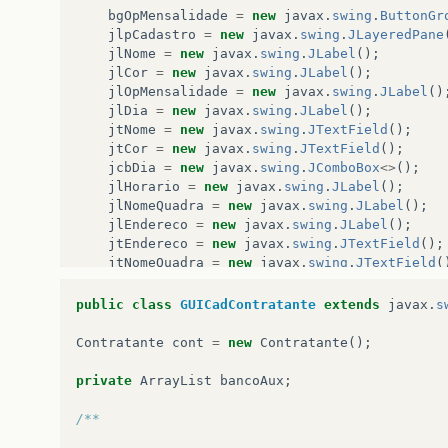
bgOpMensalidade
=
new
javax
.
swing
.
ButtonGr
jlpCadastro
=
new
javax
.
swing
.
JLayeredPane
jlNome
=
new
javax
.
swing
.
JLabel
();
jlCor
=
new
javax
.
swing
.
JLabel
();
jlOpMensalidade
=
new
javax
.
swing
.
JLabel
()
jlDia
=
new
javax
.
swing
.
JLabel
();
jtNome
=
new
javax
.
swing
.
JTextField
();
jtCor
=
new
javax
.
swing
.
JTextField
();
jcbDia
=
new
javax
.
swing
.
JComboBox
<>
();
jlHorario
=
new
javax
.
swing
.
JLabel
();
jlNomeQuadra
=
new
javax
.
swing
.
JLabel
();
jlEndereco
=
new
javax
.
swing
.
JLabel
();
jtEndereco
=
new
javax
.
swing
.
JTextField
();
jtNomeQuadra
=
new
javax
.
swing
.
JTextField
(
jtHorario
=
new
javax
.
swing
.
JTextField
();
rbSim
=
new
javax
.
swing
.
JRadioButton
();
public
class
GUICadContratante
extends
javax
.
s
rbNao
=
new
javax
.
swing
.
JRadioButton
();
jbCadastrar
=
new
javax
.
swing
.
JButton
();
Contratante
cont
=
new
Contratante
();
jbLimpar
=
new
javax
.
swing
.
JButton
();
private
ArrayList
bancoAux
;
setClosable
(
true
);
setIconifiable
(
true
);
/**
setTitle
(
"Cadastro da Equipe"
);