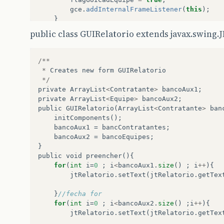
gce
.
addInternalFrameListener
(
this
);
}
}
public class GUIRelatorio extends javax.swing.
private
void
abrirRelatorio
(){
if
(
!
flagGUIRelatorio
)
{
GUIRelatorio
gt
=
new
GUIRelatorio
(
ban
/**
jAreaTrabalho
.
add
(
gt
);
*
Creates
new
form
GUIRelatorio
gt
.
setVisible
(
true
);
*/
flagGUIRelatorio
=
true
;
//virando tru
private
ArrayList
<
Contratante
>
bancoAux1
;
gt
.
addInternalFrameListener
(
this
);
private
ArrayList
<
Equipe
>
bancoAux2
;
}
public
GUIRelatorio
(
ArrayList
<
Contratante
>
ban
}
initComponents
();
bancoAux1
=
bancContratantes
;
bancoAux2
=
bancoEquipes
;
}
public
void
preencher
(){
for
(
int
i
=
0
;
i
<
bancoAux1
.
size
()
;
i
++
){
jtRelatorio
.
setText
(
jtRelatorio
.
getTex
}
//fecha for
for
(
int
i
=
0
;
i
<
bancoAux2
.
size
()
;
i
++
){
jtRelatorio
.
setText
(
jtRelatorio
.
getTex