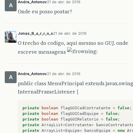
Andre_Antonov
21 de abr. de 2016
A
Onde eu posso postar?
Jonas_B_a_r_r_o_s
21 de abr. de 2016
O trecho do codigo, aqui mesmo no GUJ. onde
escreve mensagens
Andre_Antonov
21 de abr. de 2016
A
public class MenuPrincipal extends javax.swi
InternalFrameListener {
private
boolean
flagGUICadContratante
=
false
;
private
boolean
flagGUICadEquipe
=
false
;
private
boolean
flagGUIRelatorio
=
false
;
private
ArrayList
<
Contratante
>
bancoContratant
private
ArrayList
<
Equipe
>
bancoEquipe
=
new
Ar