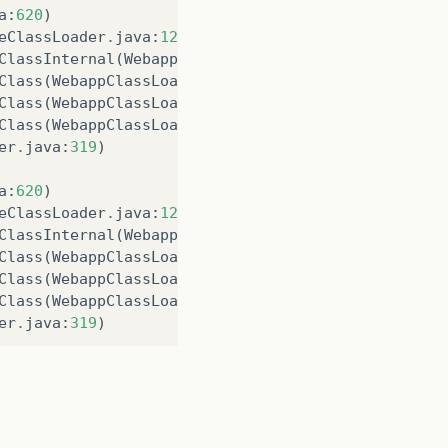
a
:
620
)
eClassLoader
.
java
:
124
)
ClassInternal
(
WebappClassLoader
.
java
:
1812
)
Class
(
WebappClassLoader
.
java
:
866
)
Class
(
WebappClassLoader
.
java
:
1319
)
Class
(
WebappClassLoader
.
java
:
1198
)
er
.
java
:
319
)
a
:
620
)
eClassLoader
.
java
:
124
)
ClassInternal
(
WebappClassLoader
.
java
:
1812
)
Class
(
WebappClassLoader
.
java
:
866
)
Class
(
WebappClassLoader
.
java
:
1319
)
Class
(
WebappClassLoader
.
java
:
1198
)
er
.
java
:
319
)
a
:
620
)
eClassLoader
.
java
:
124
)
ClassInternal
(
WebappClassLoader
.
java
:
1812
)
Class
(
WebappClassLoader
.
java
:
866
)