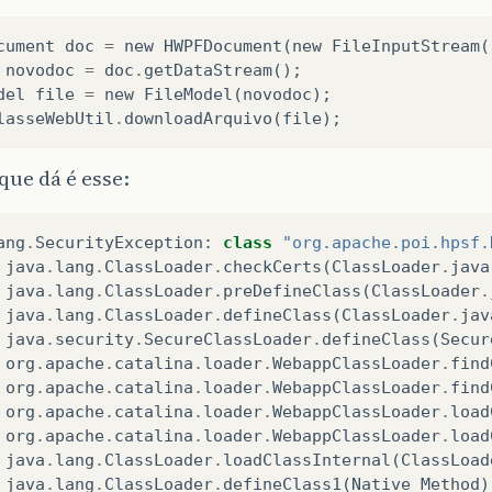
cument
doc
=
new
HWPFDocument
(
new
FileInputStream
(
novodoc
=
doc
.
getDataStream
();
del
file
=
new
FileModel
(
novodoc
);
lasseWebUtil
.
downloadArquivo
(
file
);
 que dá é esse:
ang
.
SecurityException
:
class
"org.apache.poi.hpsf.
java
.
lang
.
ClassLoader
.
checkCerts
(
ClassLoader
.
java
java
.
lang
.
ClassLoader
.
preDefineClass
(
ClassLoader
.
java
.
lang
.
ClassLoader
.
defineClass
(
ClassLoader
.
jav
java
.
security
.
SecureClassLoader
.
defineClass
(
Secur
org
.
apache
.
catalina
.
loader
.
WebappClassLoader
.
find
org
.
apache
.
catalina
.
loader
.
WebappClassLoader
.
find
org
.
apache
.
catalina
.
loader
.
WebappClassLoader
.
load
org
.
apache
.
catalina
.
loader
.
WebappClassLoader
.
load
java
.
lang
.
ClassLoader
.
loadClassInternal
(
ClassLoad
java
.
lang
.
ClassLoader
.
defineClass1
(
Native
Method
)