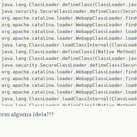
java
.
lang
.
ClassLoader
.
defineClass
(
ClassLoader
.
jav
java
.
security
.
SecureClassLoader
.
defineClass
(
Secur
org
.
apache
.
catalina
.
loader
.
WebappClassLoader
.
find
org
.
apache
.
catalina
.
loader
.
WebappClassLoader
.
find
org
.
apache
.
catalina
.
loader
.
WebappClassLoader
.
load
org
.
apache
.
catalina
.
loader
.
WebappClassLoader
.
load
java
.
lang
.
ClassLoader
.
loadClassInternal
(
ClassLoad
java
.
lang
.
ClassLoader
.
defineClass1
(
Native
Method
)
java
.
lang
.
ClassLoader
.
defineClass
(
ClassLoader
.
jav
java
.
security
.
SecureClassLoader
.
defineClass
(
Secur
org
.
apache
.
catalina
.
loader
.
WebappClassLoader
.
find
org
.
apache
.
catalina
.
loader
.
WebappClassLoader
.
find
org
.
apache
.
catalina
.
loader
.
WebappClassLoader
.
load
org
.
apache
.
catalina
.
loader
.
WebappClassLoader
.
load
java
.
lang
.
ClassLoader
.
loadClassInternal
(
ClassLoad
java
.
lang
.
ClassLoader
.
defineClass1
(
Native
Method
)
java
.
lang
.
ClassLoader
.
defineClass
(
ClassLoader
.
jav
tem alguma ideia???
java
.
security
.
SecureClassLoader
.
defineClass
(
Secur
org
.
apache
.
catalina
.
loader
.
WebappClassLoader
.
find
org
.
apache
.
catalina
.
loader
.
WebappClassLoader
.
find