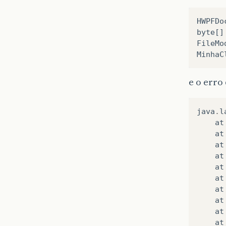
HWPFDo
byte
[]
FileMo
MinhaC
e o erro
java
.
l
at
at
at
at
at
at
at
at
at
at