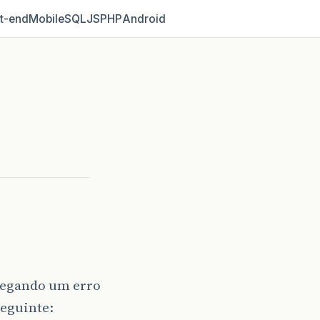
t‑end
Mobile
SQL
JS
PHP
Android
 pegando um erro
seguinte: