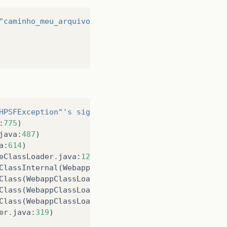
"caminho_meu_arquivo.doc"
));
HPSFException"
's signer information does not match
:
775
)
java
:
487
)
a
:
614
)
eClassLoader
.
java
:
124
)
ClassInternal
(
WebappClassLoader
.
java
:
1812
)
Class
(
WebappClassLoader
.
java
:
866
)
Class
(
WebappClassLoader
.
java
:
1319
)
Class
(
WebappClassLoader
.
java
:
1198
)
er
.
java
:
319
)