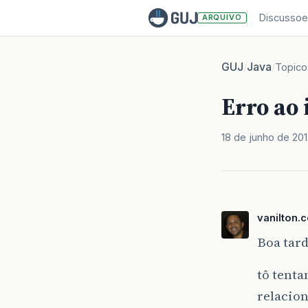
Discussoe
ARQUIVO
GUJ
Java
/
/
Topico
Erro ao 
18 de junho de 201
vanilton.
Boa tard
tô tenta
relacion