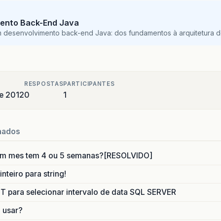
org
.
apache
.
catalina
.
loader
.
WebappClassLoader
.
load
org
.
apache
.
catalina
.
loader
.
WebappClassLoader
.
load
ento Back-End Java
java
.
lang
.
ClassLoader
.
loadClassInternal
(
ClassLoad
m desenvolvimento back-end Java: dos fundamentos à arquitetura de
RESPOSTAS
PARTICIPANTES
de 2012
0
1
nados
um mes tem 4 ou 5 semanas?[RESOLVIDO]
nteiro para string!
para selecionar intervalo de data SQL SERVER
o usar?