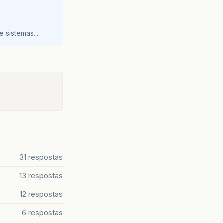
Class
(
WebappClassLoader
.
java
:
1319
)
Class
(
WebappClassLoader
.
java
:
1198
)
er
.
java
:
319
)
 sistemas...
31 respostas
13 respostas
12 respostas
6 respostas