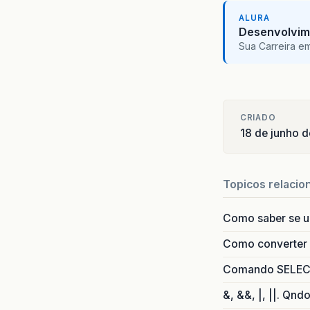
at
ALURA
at
Desenvolvim
at
Sua Carreira e
CRIADO
18 de junho 
Topicos relacio
Como saber se 
Como converter i
Comando SELECT 
&, &&, |, ||. Qnd