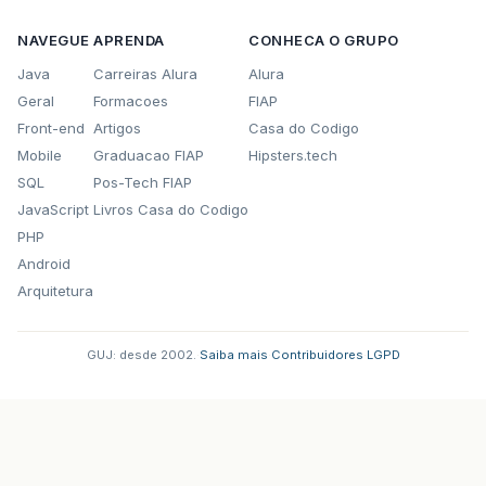
NAVEGUE
APRENDA
CONHECA O GRUPO
Java
Carreiras Alura
Alura
Geral
Formacoes
FIAP
Front-end
Artigos
Casa do Codigo
Mobile
Graduacao FIAP
Hipsters.tech
SQL
Pos-Tech FIAP
JavaScript
Livros Casa do Codigo
PHP
Android
Arquitetura
GUJ: desde 2002.
·
Saiba mais
·
Contribuidores
·
LGPD