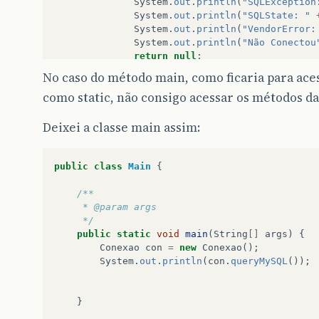
System
.
out
.
println
(
"SQLException
System
.
out
.
println
(
"SQLState: "
System
.
out
.
println
(
"VendorError:
System
.
out
.
println
(
"Não Conectou
return
null
;
}
No caso do método main, como ficaria para aces
catch
(
Exception
e
){
como static, não consigo acessar os métodos da
System
.
out
.
println
(
"Problemas ao
return
null
;
}
Deixei a classe main assim:
}
public
String
getStatus
(){
return
status
;
public
class
Main
{
}
public
Connection
getConexao
(){
/**
return
conexao
;
	 * @param args
}
	 */
public
static
void
main
(
String
[]
args
)
{
Conexao
con
=
new
Conexao
();
public
double
queryMySQL
(){
System
.
out
.
println
(
con
.
queryMySQL
());
Conectar
();
ResultSet
rs
;
double
latitude
=
0
;
}