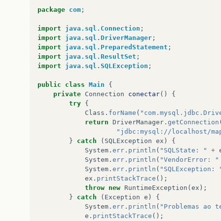
}
package
com
;
import
java.sql.Connection
;
import
java.sql.DriverManager
;
import
java.sql.PreparedStatement
;
import
java.sql.ResultSet
;
import
java.sql.SQLException
;
public
class
Main
{
private
Connection
conectar
()
{
try
{
Class
.
forName
(
"com.mysql.jdbc.Driv
return
DriverManager
.
getConnection
"jdbc:mysql://localhost/ma
}
catch
(
SQLException
ex
)
{
System
.
err
.
println
(
"SQLState: "
+
System
.
err
.
println
(
"VendorError: "
System
.
err
.
println
(
"SQLException: 
ex
.
printStackTrace
();
throw
new
RuntimeException
(
ex
);
}
catch
(
Exception
e
)
{
System
.
err
.
println
(
"Problemas ao t
e
.
printStackTrace
();