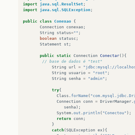
import
java.sql.ResultSet
;
import
java.sql.SQLException
;
public
class
Conexao
{
Connection
conexao
;
String
status
=
""
;
boolean
statusc
;
Statement
st
;
public
static
Connection
Conectar
(){
// base de dados é "test"
String
url
=
"jdbc:mysql://localho
String
usuario
=
"root"
;
String
senha
=
"admin"
;
try
{
Class
.
forName
(
"com.mysql.jdbc.Dr
Connection
conn
=
DriverManager
.
senha
);
System
.
out
.
println
(
"Conectou"
);
return
conn
;
}
catch
(
SQLException
ex
){