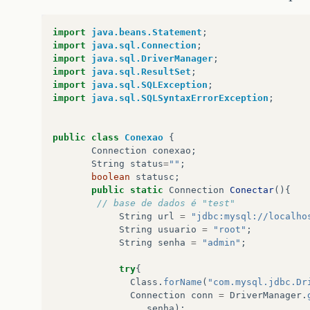
import
java.beans.Statement
;
import
java.sql.Connection
;
import
java.sql.DriverManager
;
import
java.sql.ResultSet
;
import
java.sql.SQLException
;
import
java.sql.SQLSyntaxErrorException
;
public
class
Conexao
{
Connection
conexao
;
String
status
=
""
;
boolean
statusc
;
public
static
Connection
Conectar
(){
// base de dados é "test"
String
url
=
"jdbc:mysql://localho
String
usuario
=
"root"
;
String
senha
=
"admin"
;
try
{
Class
.
forName
(
"com.mysql.jdbc.Dr
Connection
conn
=
DriverManager
.
senha
);