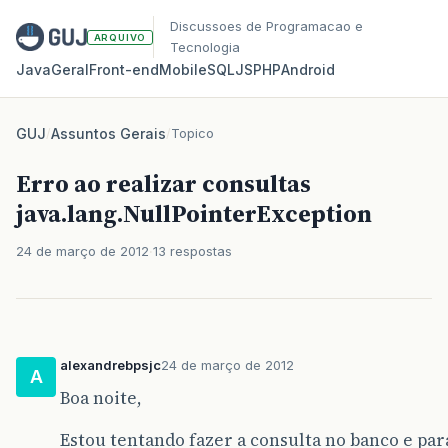
Discussoes de Programacao e
ARQUIVO
Tecnologia
Java
Geral
Front‑end
Mobile
SQL
JS
PHP
Android
GUJ
/
Assuntos Gerais
/
Topico
Erro ao realizar consultas
java.lang.NullPointerException
24 de março de 2012
13 respostas
alexandrebpsjc
24 de março de 2012
A
Boa noite,
Estou tentando fazer a consulta no banco e para 