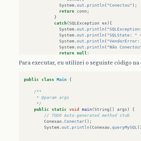
System
.
out
.
println
(
"Conectou"
);
return
conn
;
}
catch
(
SQLException
ex
){
System
.
out
.
println
(
"SQLException
System
.
out
.
println
(
"SQLState: "
System
.
out
.
println
(
"VendorError:
System
.
out
.
println
(
"Não Conectou
return
null
;
}
Para executar, eu utilizei o seguinte código na 
catch
(
Exception
e
){
System
.
out
.
println
(
"Problemas ao
return
null
;
public
class
Main
{
}
}
/**
public
String
getStatus
(){
	 * @param args
return
status
;
	 */
}
public
static
void
main
(
String
[]
args
)
{
public
Connection
getConexao
(){
// TODO Auto-generated method stub
return
conexao
;
Conexao
.
Conectar
();
}
System
.
out
.
println
(
Conexao
.
queryMySQL
(