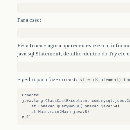
Para esse:
Fiz a troca e agora apareceu este erro, inform
java.sql.Statement, detalhe: dentro do Try ele
e pediu para fazer o cast:
st = (Statement) Co
Conectou

java.lang.ClassCastException: com.mysql.jdbc.Co
	at Conexao.queryMySQL(Conexao.java:54)

	at Main.main(Main.java:8)
