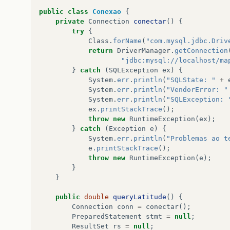
public
class
Conexao
{
private
Connection
conectar
()
{
try
{
Class
.
forName
(
"com.mysql.jdbc.Driv
return
DriverManager
.
getConnection
"jdbc:mysql://localhost/ma
}
catch
(
SQLException
ex
)
{
System
.
err
.
println
(
"SQLState: "
+
System
.
err
.
println
(
"VendorError: "
System
.
err
.
println
(
"SQLException: 
ex
.
printStackTrace
();
throw
new
RuntimeException
(
ex
);
}
catch
(
Exception
e
)
{
System
.
err
.
println
(
"Problemas ao t
e
.
printStackTrace
();
throw
new
RuntimeException
(
e
);
}
}
public
double
queryLatitude
()
{
Connection
conn
=
conectar
();
PreparedStatement
stmt
=
null
;
ResultSet
rs
=
null
;