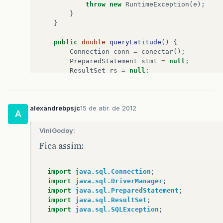
throw
new
RuntimeException
(
e
);
}
}
public
double
queryLatitude
()
{
Connection
conn
=
conectar
();
PreparedStatement
stmt
=
null
;
ResultSet
rs
=
null
;
try
{
alexandrebpsjc
15 de abr. de 2012
stmt
=
conn
.
prepareStatement
(
"SELE
A
rs
=
stmt
.
executeQuery
();
ViniGodoy:
if
(
!
rs
.
next
())
//NÃo há latitude 
Fica assim:
return
-
1
;
return
rs
.
getDouble
(
"latitude"
);
import
java.sql.Connection
;
}
catch
(
Exception
erro
)
{
import
java.sql.DriverManager
;
throw
new
RuntimeException
(
erro
);
import
java.sql.PreparedStatement
;
}
finally
{
import
java.sql.ResultSet
;
//Fecha o statement, o resultset e
import
java.sql.SQLException
;
if
(
rs
!=
null
)
try
{
rs
.
close
();
if
(
stmt
!=
null
)
try
{
stmt
.
close