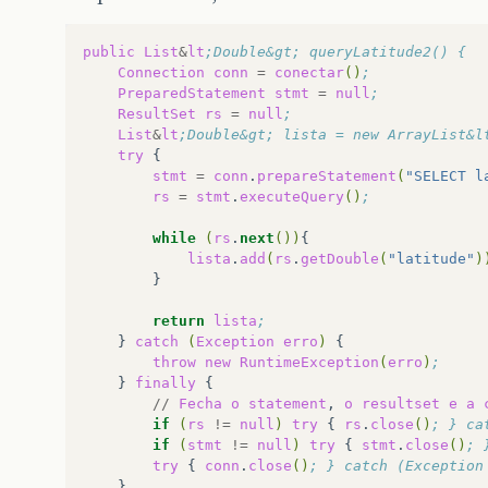
try
{
conn
.
close
();
}
catch
(
Exception
e
)
{
public
List
&
lt
;Double&gt; queryLatitude2() {
}
Connection
conn
=
conectar
()
;
}
PreparedStatement
stmt
=
null
;
}
ResultSet
rs
=
null
;
List
&
lt
;Double&gt; lista = new ArrayList&l
try
stmt
=
conn
.
prepareStatement
(
"SELECT l
rs
=
stmt
.
executeQuery
()
;
while
(
rs
.
next
())
lista
.
add
(
rs
.
getDouble
(
"latitude"
)
return
lista
;
}
catch
(
Exception
erro
)
throw
new
RuntimeException
(
erro
)
;
}
finally
//
Fecha
o
statement
,
o
resultset
e
a
if
(
rs
!=
null
)
try
{
rs
.
close
()
; } ca
if
(
stmt
!=
null
)
try
{
stmt
.
close
()
; 
try
{
conn
.
close
()
; } catch (Exception
}
