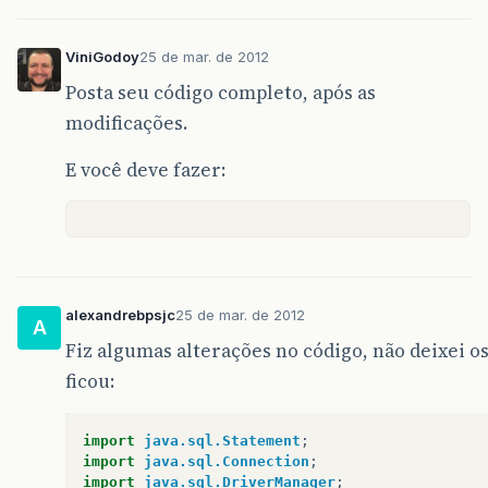
ViniGodoy
25 de mar. de 2012
Posta seu código completo, após as
modificações.
E você deve fazer:
alexandrebpsjc
25 de mar. de 2012
A
Fiz algumas alterações no código, não deixei o
ficou:
import
java.sql.Statement
;
import
java.sql.Connection
;
import
java.sql.DriverManager
;