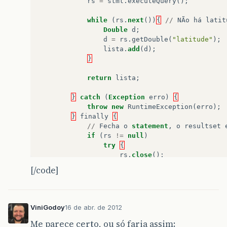
rs
=
stmt
.
executeQuery
();
while
(
rs
.
next
())
{
//
NÃo
há
latit
Double
d
;
d
=
rs
.
getDouble
(
"latitude"
);
lista
.
add
(
d
);
}
return
lista
;
}
catch
(
Exception
erro
)
{
throw
new
RuntimeException
(
erro
);
}
finally
{
//
Fecha
o
statement
,
o
resultset
if
(
rs
!=
null
)
try
{
rs
.
close
();
}
catch
(
Exception
e
)
{
[/code]
}
if
(
stmt
!=
null
)
try
{
stmt
.
close
();
ViniGodoy
16 de abr. de 2012
}
catch
(
Exception
e
)
{
Me parece certo, ou só faria assim:
}