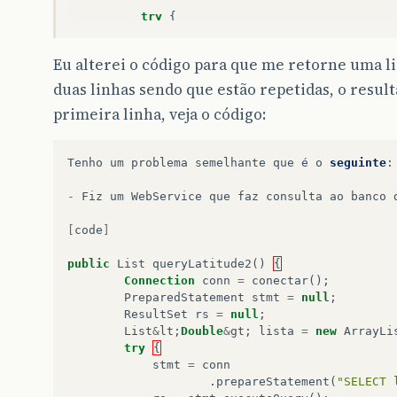
}
try
{
}
stmt
=
conn
.
prepareStatement
(
"SE
rs
=
stmt
.
executeQuery
();
}
Eu alterei o código para que me retorne uma l
if
(
!
rs
.
next
())
//Não há latitud
duas linhas sendo que estão repetidas, o result
return
-
1
;
primeira linha, veja o código:
return
rs
.
getDouble
(
"latitude"
);
}
catch
(
Exception
erro
)
{
Tenho
um
problema
semelhante
que
é
o
seguinte
:
throw
new
RuntimeException
(
erro
)
}
finally
{
-
Fiz
um
WebService
que
faz
consulta
ao
banco
//Fecha o statement, o resultset
if
(
rs
!=
null
)
try
{
rs
.
close
()
[
code
]
if
(
stmt
!=
null
)
try
{
stmt
.
clo
try
{
conn
.
close
();
}
catch
(
Exc
public
List
queryLatitude2
()
{
}
Connection
conn
=
conectar
();
}
PreparedStatement
stmt
=
null
;
ResultSet
rs
=
null
;
public
static
void
main
(
String
[]
args
)
{
List
&
lt
;
Double
&
gt
;
lista
=
new
ArrayLi
Conexao
conn
=
new
Conexao
();
try
{
System
.
out
.
println
(
conn
.
queryLatitud
stmt
=
conn
}
.
prepareStatement
(
"SELECT 
}