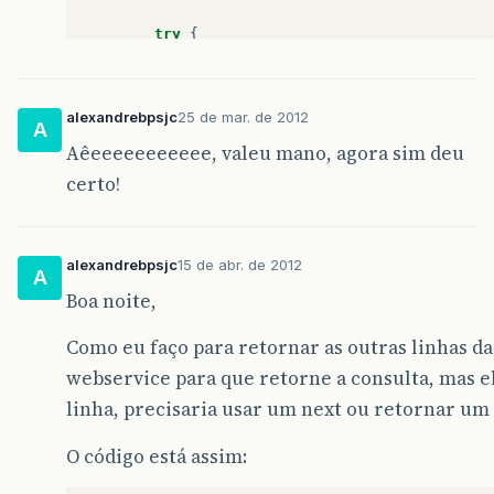
try
{
stmt
=
conn
.
prepareStatement
(
"SELE
rs
=
stmt
.
executeQuery
();
alexandrebpsjc
25 de mar. de 2012
if
(
!
rs
.
next
())
//Não há latitude 
A
return
-
1
;
Aêeeeeeeeeeee, valeu mano, agora sim deu
certo!
return
rs
.
getDouble
(
"latitude"
);
}
catch
(
Exception
erro
)
{
throw
new
RuntimeException
(
erro
);
}
finally
{
alexandrebpsjc
15 de abr. de 2012
//Fecha o statement, o resultset e
A
if
(
rs
!=
null
)
try
{
rs
.
close
();
Boa noite,
if
(
stmt
!=
null
)
try
{
stmt
.
close
try
{
conn
.
close
();
}
catch
(
Excep
Como eu faço para retornar as outras linhas d
}
}
webservice para que retorne a consulta, mas e
linha, precisaria usar um next ou retornar um 
public
static
void
main
(
String
[]
args
)
{
Conexao
conn
=
new
Conexao
();
O código está assim:
System
.
out
.
println
(
conn
.
queryLatitude
(
}