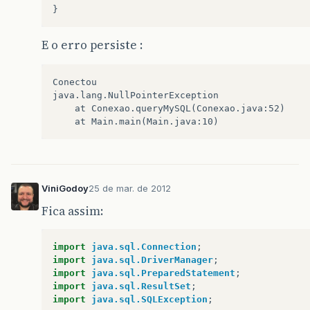
try
{
}
rs
=
st
.
executeQuery
(
"SELECT latitud
latitude
=
rs
.
getDouble
(
1
);
E o erro persiste :
System
.
out
.
println
(
"Consultou"
);
}
catch
(
Exception
erro
){
erro
.
printStackTrace
();
Conectou

java.lang.NullPointerException

}
	at Conexao.queryMySQL(Conexao.java:52)

return
latitude
;
}
}
ViniGodoy
25 de mar. de 2012
Fica assim:
import
java.sql.Connection
;
import
java.sql.DriverManager
;
import
java.sql.PreparedStatement
;
import
java.sql.ResultSet
;
import
java.sql.SQLException
;