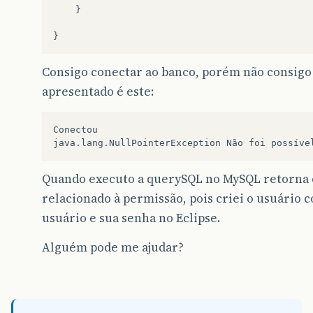
public
static
ResultSet
queryMySQL
(){
}
java
.
sql
.
Statement
st
;
ResultSet
rs
=
null
;
}
String
sql
;
Connection
conn
=
null
;
Consigo conectar ao banco, porém não consigo 
double
latitude
=
0
;
apresentado é este:
try
{
st
=
conn
.
createStatement
();
Conectou

sql
=
"select latitude from localizaca
rs
=
st
.
executeQuery
(
sql
);
latitude
=
rs
.
getDouble
(
1
);
Quando executo a querySQL no MySQL retorna o 
}
catch
(
Exception
erro
){
System
.
out
.
println
(
erro
+
" Não foi pos
relacionado à permissão, pois criei o usuário 
}
usuário e sua senha no Eclipse.
return
rs
;
}
Alguém pode me ajudar?
}