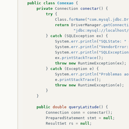
public
class
Conexao
{
try
{
conn
.
close
();
}
catch
(
Excep
private
Connection
conectar
()
{
}
try
{
}
Class
.
forName
(
"com.mysql.jdbc.Dr
public
double
queryLongitude
()
{
return
DriverManager
.
getConnecti
Connection
conn
=
conectar
();
"jdbc:mysql://localhost/
PreparedStatement
stmt
=
null
;
}
catch
(
SQLException
ex
)
{
ResultSet
rs
=
null
;
System
.
err
.
println
(
"SQLState: "
System
.
err
.
println
(
"VendorError:
try
{
System
.
err
.
println
(
"SQLException
stmt
=
conn
.
prepareStatement
(
"SELE
ex
.
printStackTrace
();
rs
=
stmt
.
executeQuery
();
throw
new
RuntimeException
(
ex
);
}
catch
(
Exception
e
)
{
if
(
!
rs
.
next
())
//NÃ£o há longitud
System
.
err
.
println
(
"Problemas ao
return
-
1
;
e
.
printStackTrace
();
throw
new
RuntimeException
(
e
);
return
rs
.
getDouble
(
"longitude"
);
}
}
catch
(
Exception
erro
)
{
}
throw
new
RuntimeException
(
erro
);
}
finally
{
public
double
queryLatitude
()
{
//Fecha o statement, o resultset e
Connection
conn
=
conectar
();
if
(
rs
!=
null
)
try
{
rs
.
close
();
PreparedStatement
stmt
=
null
;
if
(
stmt
!=
null
)
try
{
stmt
.
close
ResultSet
rs
=
null
;
try
{
conn
.
close
();
}
catch
(
Excep